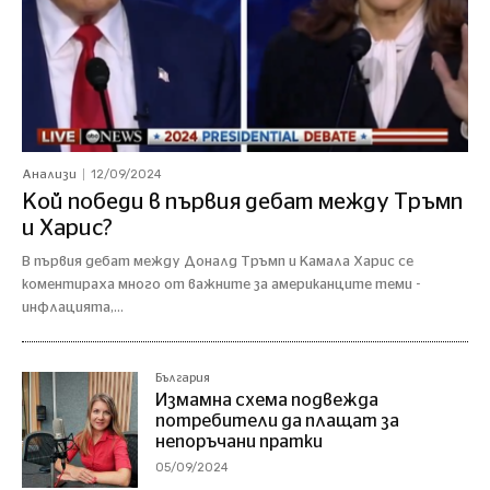
12/09/2024
Анализи
Кой победи в първия дебат между Тръмп
и Харис?
В първия дебат между Доналд Тръмп и Камала Харис се
коментираха много от важните за американците теми -
инфлацията,...
България
Измамна схема подвежда
потребители да плащат за
непоръчани пратки
05/09/2024