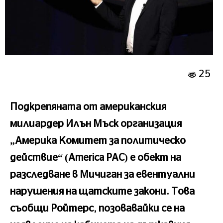
25
Подкрепяната от американския
милиардер Илън Мъск организация
„Америка Комитет за политическо
действие“ (America PAC) е обект на
разследване в Мичиган за евентуални
нарушения на щатските закони. Това
съобщи Ройтерс, позовавайки се на