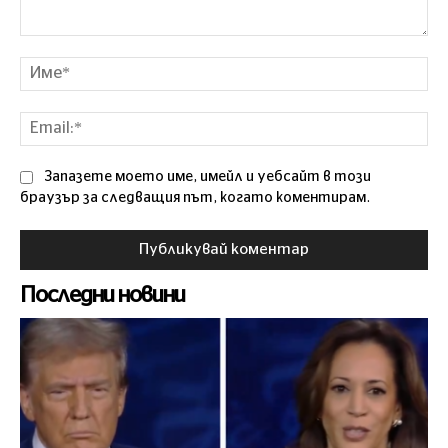
Коментар
Им
Ema
Запазете моето име, имейл и уебсайт в този
браузър за следващия път, когато коментирам.
Последни новини