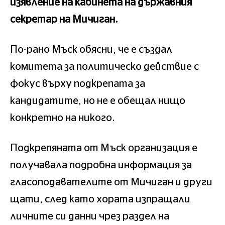
изявление на кабинета на държавния
секретар на Мичиган.
По-рано Мъск обясни, че е създал
комитета за политическо действие с
фокус върху подкрепата за
кандидатите, но не е обещал нищо
конкретно на никого.
Подкрепяната от Мъск организация е
получавала подробна информация за
гласоподавателите от Мичиган и други
щати, след като хората изпращали
личните си данни чрез раздел на