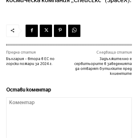
космическа компания „СпейсЕкс“ (SpaceX).
Предна статия
Следваща статия
България – втора в ЕС по
Задължително е
горски пожари за 2024 г.
сервитьорите в заведенията
да отварят бутилките пред
клиентите
Остави коментар