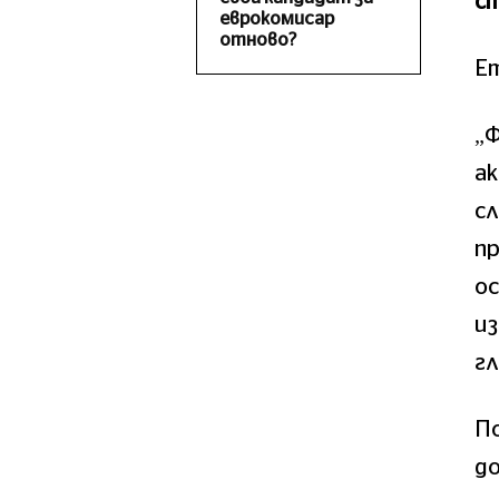
ст
еврокомисар
отново?
Ет
„
ак
с
пр
о
из
гл
По
до