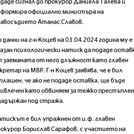
даде сигнал до прокурор Даниела Талева и
нформира официално министъра на
равосъдието Атанас Славов.
 данни на г-н Коцев на 03.04.2024 година му е
азан психологически натиск да подаде остав
 заеманата от него длъжност като главен
кретар на МВР. Г-н Коцев заявява, че е бил
плашен, че ако не подаде оставка, ще бъде
ивлечен като обвиняем за тежко престъпле
задържан под стража.
тискът е бил упражнен от и.ф. главен
окурор Борислав Сарафов, с участието на