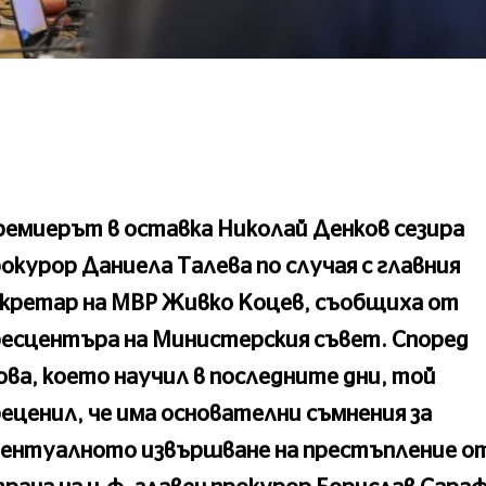
емиерът в оставка Николай Денков сезира
окурор Даниела Талева по случая с главния
екретар на МВР Живко Коцев, съобщиха от
ресцентъра на Министерския съвет. Според
ва, което научил в последните дни, той
еценил, че има основателни съмнения за
вентуалното извършване на престъпление о