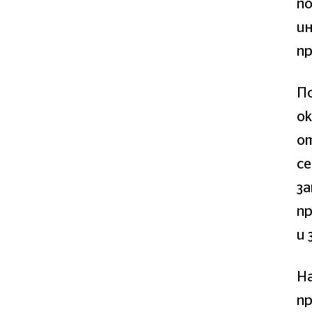
по
и
п
По
ок
от
се
за
пр
и 
На
пр