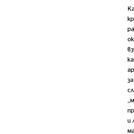
Ка
кр
р
ок
вз
ка
ар
з
с
„м
пр
и 
ма