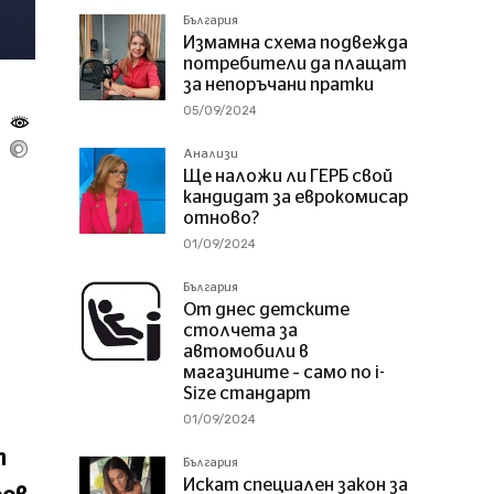
България
Измамна схема подвежда
потребители да плащат
за непоръчани пратки
05/09/2024
Анализи
Ще наложи ли ГЕРБ свой
кандидат за еврокомисар
отново?
01/09/2024
България
От днес детските
столчета за
автомобили в
магазините – само по i-
Size стандарт
01/09/2024
т
България
Искат специален закон за