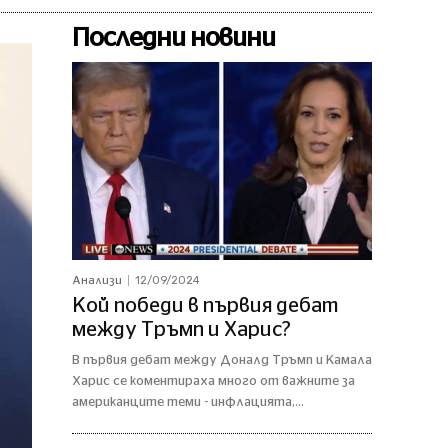
Последни новини
12/09/2024
Анализи
Кой победи в първия дебат
между Тръмп и Харис?
В първия дебат между Доналд Тръмп и Камала
Харис се коментираха много от важните за
американците теми - инфлацията,...