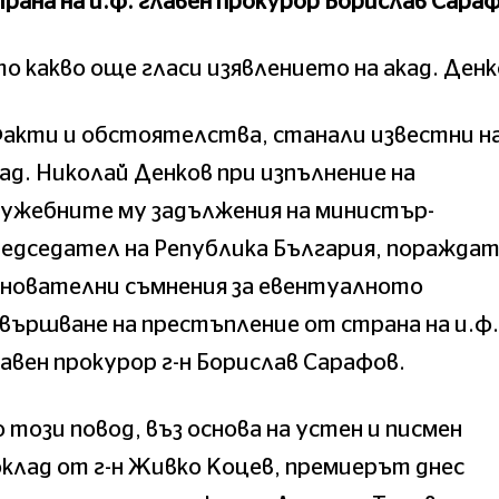
рана на и.ф. главен прокурор Борислав Сараф
о какво още гласи изявлението на акад. Денк
Факти и обстоятелства, станали известни н
ад. Николай Денков при изпълнение на
лужебните му задължения на министър-
едседател на Република България, поражда
снователни съмнения за евентуалното
вършване на престъпление от страна на и.ф.
авен прокурор г-н Борислав Сарафов.
 този повод, въз основа на устен и писмен
клад от г-н Живко Коцев, премиерът днес