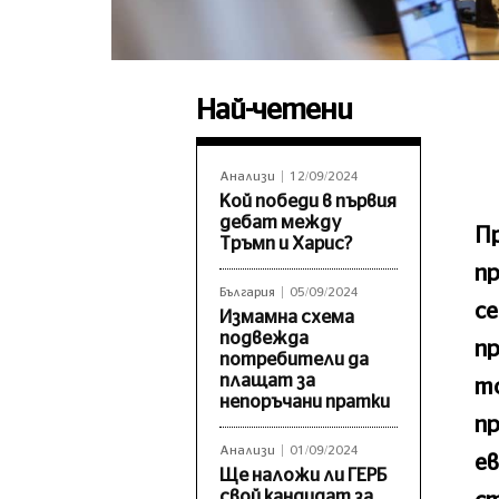
Най-четени
Анализи
12/09/2024
Кой победи в първия
дебат между
Пр
Тръмп и Харис?
пр
България
05/09/2024
с
Измамна схема
подвежда
п
потребители да
плащат за
то
непоръчани пратки
пр
Анализи
01/09/2024
е
Ще наложи ли ГЕРБ
свой кандидат за