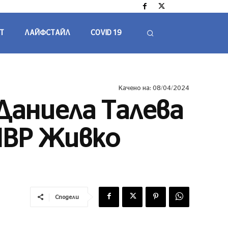
Т
ЛАЙФСТАЙЛ
COVID 19
Качено на:
08/04/2024
Даниела Талева
 МВР Живко
Сподели