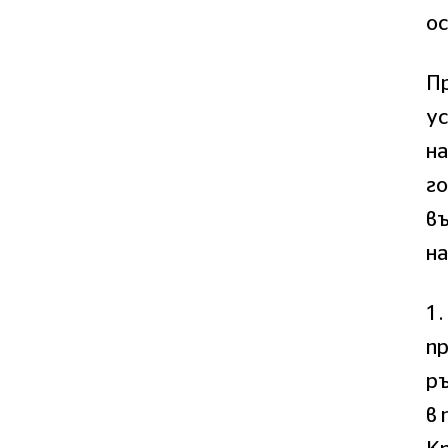
ос
Пр
ус
н
го
въ
н
1.
п
ръ
в 