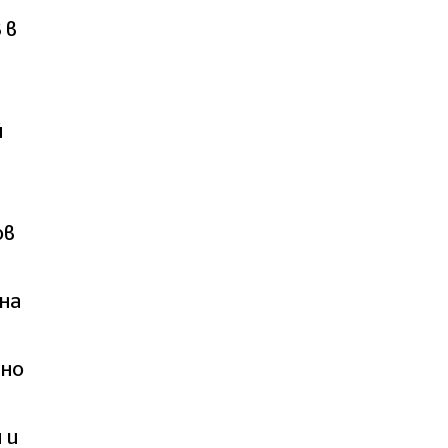
 в
й
ов
на
лно
 и