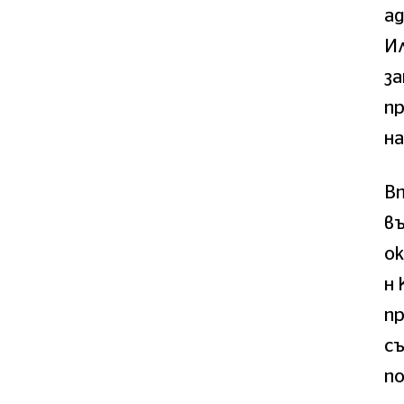
а
Ил
за
п
на
Вп
въ
ок
н 
пр
съ
по