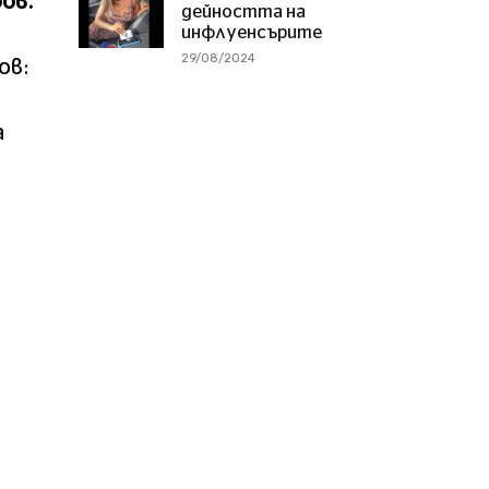
ов.
дейността на
инфлуенсърите
29/08/2024
ов:
а
т