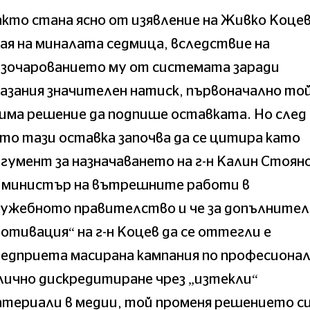
кто стана ясно от изявление на Живко Коцев
ая на миналата седмица, вследствие на
азочарованието му от системата заради
азания значителен натиск, първоначално то
има решение да подпише оставката. Но след
то тази оставка започва да се цитира като
гумент за назначаването на г-н Калин Стоян
а министър на вътрешните работи в
лужебното правителство и че за допълнител
отивация“ на г-н Коцев да се оттегли е
едприета масирана кампания по професиона
лично дискредитиране чрез „изтекли“
териали в медии, той променя решението си