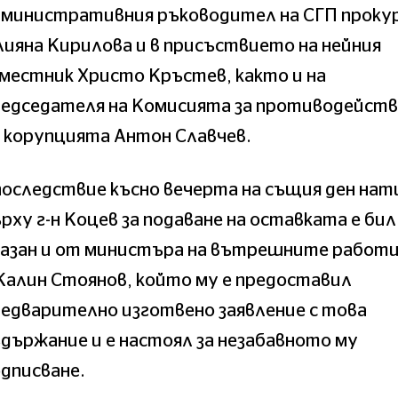
дминистративния ръководител на СГП проку
ияна Кирилова и в присъствието на нейния
местник Христо Кръстев, както и на
редседателя на Комисията за противодейст
 корупцията Антон Славчев.
оследствие късно вечерта на същия ден нат
рху г-н Коцев за подаване на оставката е бил
азан и от министъра на вътрешните работи
Калин Стоянов, който му е предоставил
едварително изготвено заявление с това
държание и е настоял за незабавното му
дписване.