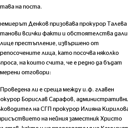
тава на поста.
емиерът Денков призовава прокурор Талева
танови всички факти и обстоятелства дали
алице престъпление, извършено от
репосочените лица, като посочва няколко
проса, на които счита, че е редно да бъдат
амерени отговори:
 Проведена ли е среща между и.ф. главен
рокурор Борислав Сарафов, административн
ководител на СГП прокурор Илияна Кирилова
присъствието на нейния заместник Христо