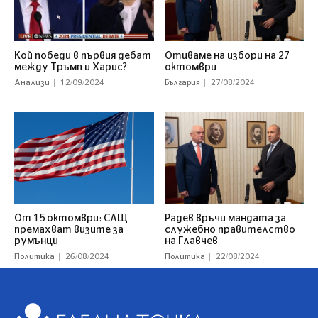
Кой победи в първия дебат
Отиваме на избори на 27
между Тръмп и Харис?
октомври
Анализи
12/09/2024
България
27/08/2024
От 15 октомври: САЩ
Радев връчи мандата за
премахват визите за
служебно правителство
румънци
на Главчев
Политика
26/08/2024
Политика
22/08/2024