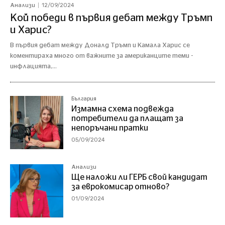
12/09/2024
Анализи
Кой победи в първия дебат между Тръмп
и Харис?
В първия дебат между Доналд Тръмп и Камала Харис се
коментираха много от важните за американците теми -
инфлацията,...
България
Измамна схема подвежда
потребители да плащат за
непоръчани пратки
05/09/2024
Анализи
Ще наложи ли ГЕРБ свой кандидат
за еврокомисар отново?
01/09/2024