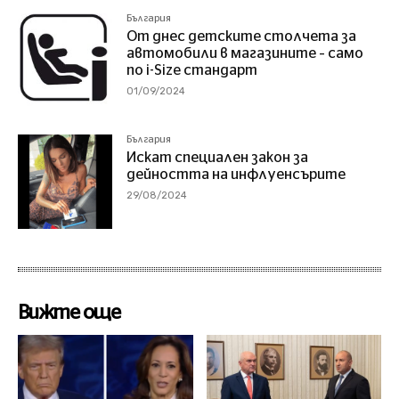
България
От днес детските столчета за
автомобили в магазините – само
по i-Size стандарт
01/09/2024
България
Искат специален закон за
дейността на инфлуенсърите
29/08/2024
Вижте още