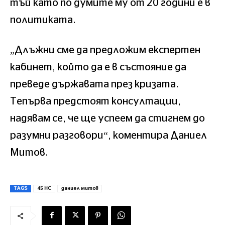
тъй като по думите му от 20 години е в
политиката.
„Длъжни сме да предложим експертен
кабинет, който да е в състояние да
преведе държавата през кризата.
Тепърва предстоят консултации,
надявам се, че ще успеем да стигнем до
разумни разговори“, коментира Даниел
Митов.
TAGS
45 НС
даниел митов