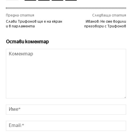
Предна статия
Следваща статия
Слави Трифонов ще е на екран
Иванов: Не сме водили
и в парламента
преговори с Трифонов
Остави коментар
Коментар
Им
Ema