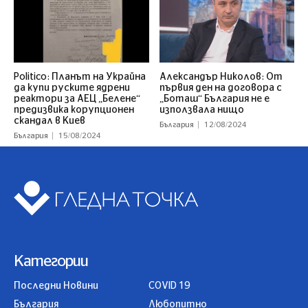
Politico: Планът на Украйна
Александър Николов: От
да купи руските ядрени
първия ден на договора с
реактори за АЕЦ „Белене“
„Боташ“ България не е
предизвика корупционен
използвала нищо
скандал в Киев
България
12/08/2024
България
15/08/2024
Категории
Последни Новини
COVID 19
България
Любопитно