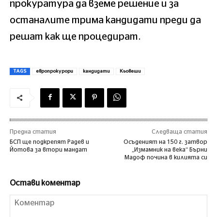
прокуратура да вземе решение и за
останалите трима кандидати преди да
решат как ще процедират.
TAGS
европрокурори
кандидати
Кьовеши
Предна статия
Следваща статия
БСП ще подкрепят Радев и
Осъденият на 150 г. затвор
Йотова за втори мандат
„Измамник на века“ Бърни
Мадоф почина в килията си
Остави коментар