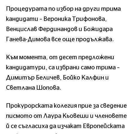
Процедурата по избор на други трима
кандидати – Вероника Трифонова,
Венцислав Фердинандов и Божидара
Ганева-Димова все още продължава.
Към момента, от десет предложени
кандидатури, са избрани само трима –
Димитър Беличев, Бойко Калфин и
Светлана Шопова.
Прокурорската колегия прие за сведение
писмото от Лаура Кьовеши и членовете
й се съгласиха да изчакат Европейската