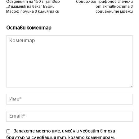
Осъденият на 150 г. затвор
Социолог: Трифонов спечели
„Измамник на века“ Бърни
от активността в
Мадоф почина в килията си
социалните мрежи
Остави коментар
Коментар
Им
Ema
Запазете моето име, имейл и уебсайт в този
браузър за следващия път, когато коментирам.