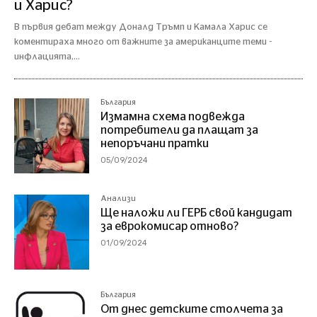
и Харис?
В първия дебат между Доналд Тръмп и Камала Харис се
коментираха много от важните за американците теми -
инфлацията,...
България
Измамна схема подвежда
потребители да плащат за
непоръчани пратки
05/09/2024
Анализи
Ще наложи ли ГЕРБ свой кандидат
за еврокомисар отново?
01/09/2024
България
От днес детските столчета за