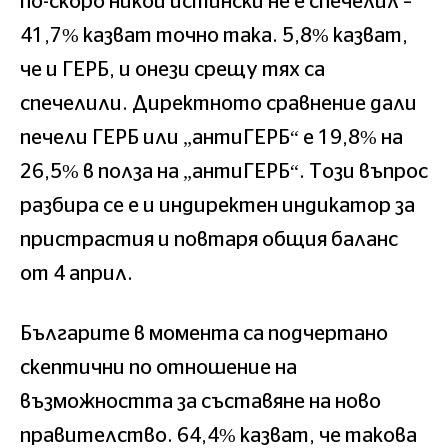
по-скоро никой истински не е спечелил –
41,7% казват точно така. 5,8% казват,
че и ГЕРБ, и онези срещу тях са
спечелили. Директното сравнение дали
печели ГЕРБ или „антиГЕРБ“ е 19,8% на
26,5% в полза на „антиГЕРБ“. Този въпрос
разбира се е и индиректен индикатор за
пристрастия и повтаря общия баланс
от 4 април.
Българите в момента са подчертано
скептични по отношение на
възможността за съставяне на ново
правителство. 64,4% казват, че такова