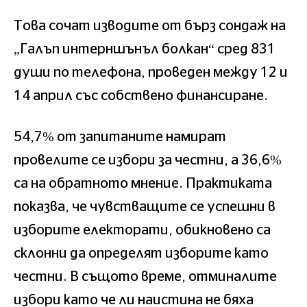
Това сочат изводите от бърз сондаж на
„Галъп интерншънъл болкан“ сред 831
души по телефона, проведен между 12 и
14 април със собствено финансиране.
54,7% от запитаните намират
провелите се избори за честни, а 36,6%
са на обратното мнение. Практиката
показва, че чувстващите се успешни в
изборите електорати, обикновено са
склонни да определят изборите като
честни. В същото време, отминалите
избори като че ли наистина не бяха