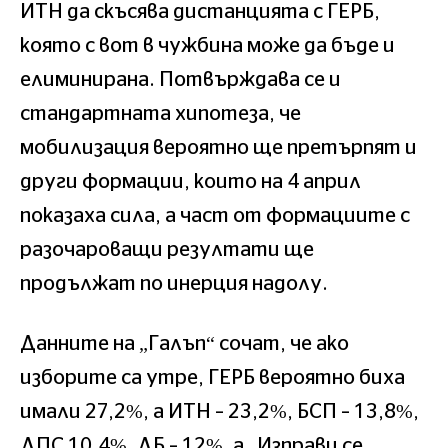
ИТН да скъсява дистанцията с ГЕРБ,
която с вот в чужбина може да бъде и
елиминирана. Потвърждава се и
стандартната хипотеза, че
мобилизация вероятно ще претърпят и
други формации, които на 4 април
показаха сила, а част от формациите с
разочароващи резултати ще
продължат по инерция надолу.
Данните на „Галъп“ сочат, че ако
изборите са утре, ГЕРБ вероятно биха
имали 27,2%, а ИТН – 23,2%, БСП – 13,8%,
ДПС 10,4%, ДБ – 12%, а „Изправи се,