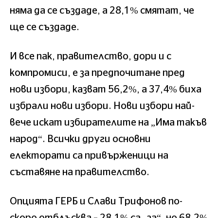
няма да се създаде, а 28,1% смятат, че
ще се създаде.
И все пак, правителство, дори и с
компромиси, е за предпочитане пред
нови избори, казват 56,2%, а 37,4% биха
избрали нови избори. Нови избори най-
вече искат избирателите на „Има такъв
народ“. Всички други основни
електорати са привърженици на
съставяне на правителство.
Опцията ГЕРБ и Слави Трифонов по-
скоро отблъсква – 28,1% са „за“, но 68,2%