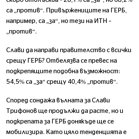
са „против“. Привържениците на ГЕРБ,
например, са „за“, но тези на ИТН –
„против“.
Слави да направи правителство с всички
срещу ГЕРБ? Отбелязва се превес на
подкрепящите подобна възможност:
54,5% са „за“ срещу 40,4% „против“.
Според сондажа вълната за Слави
Трифонов ще продължи да расте, но и
подкрепата за ГЕРБ донякъде ще се
мобилизира. Като цяло тенденцията е