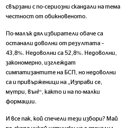
свързани с по-сериозни скандали на тема
честност от обикновеното.
По-малък дял избиратели обаче са
останали доволни от резултата –
43,8%. Недоволни са 52,8%. Недоволни,
закономерно, изглеждат
симпатизантите на БСП, но недоволни
са и привърженици на „Изправи се,
мутри, вън!“, както и на по-малки
формации.
И все пак, кой спечели тези избори? Май