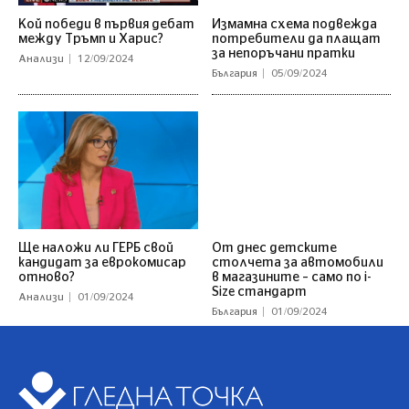
Кой победи в първия дебат
Измамна схема подвежда
между Тръмп и Харис?
потребители да плащат
за непоръчани пратки
Анализи
12/09/2024
България
05/09/2024
Ще наложи ли ГЕРБ свой
От днес детските
кандидат за еврокомисар
столчета за автомобили
отново?
в магазините – само по i-
Size стандарт
Анализи
01/09/2024
България
01/09/2024