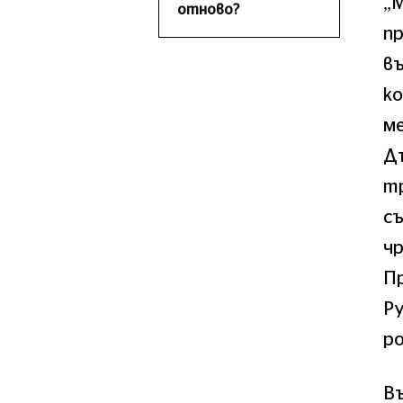
„М
отново?
пр
въ
к
м
Д
тр
съ
чр
Пр
Ру
р
В