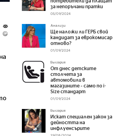
потребители да плащат
за непоръчани пратки
05/09/2024
Анализи
Ще наложи ли ГЕРБ свой
кандидат за еврокомисар
отново?
01/09/2024
на
България
От днес детските
столчета за
автомобили в
магазините – само по i-
Size стандарт
то
01/09/2024
България
Искат специален закон за
дейността на
инфлуенсърите
29/08/2024