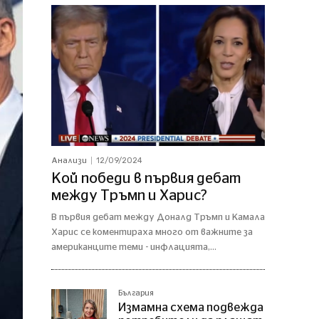
12/09/2024
Анализи
Кой победи в първия дебат
между Тръмп и Харис?
В първия дебат между Доналд Тръмп и Камала
Харис се коментираха много от важните за
американците теми - инфлацията,...
България
Измамна схема подвежда