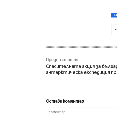
T
Предна статия
Спасителната акция за бълга
антарктическа експедиция п
Остави коментар