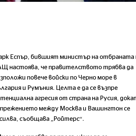
арк Еспър, бившият министър на отбраната 
АЩ настоява, че правителството трябва да
зположи повече войски по Черно море в
лгария и Румъния. Целта е да се възпре
тенциална агресия от страна на Русия, дока
апрежението между Москва и Вашингтон се
силва, съобщава „Ройтерс“.