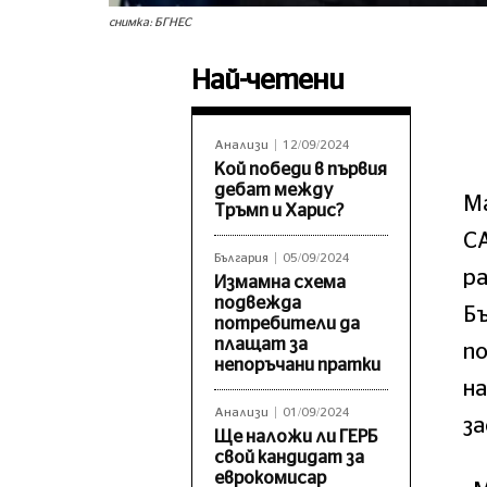
снимка: БГНЕС
Най-четени
Анализи
12/09/2024
Кой победи в първия
дебат между
М
Тръмп и Харис?
С
България
05/09/2024
ра
Измамна схема
подвежда
Бъ
потребители да
плащат за
по
непоръчани пратки
н
Анализи
01/09/2024
за
Ще наложи ли ГЕРБ
свой кандидат за
еврокомисар