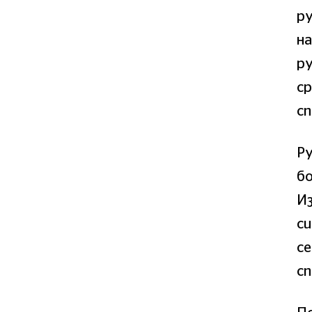
ру
н
ру
ср
сп
Ру
бо
И
си
с
сп