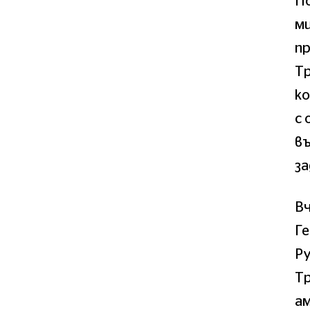
По
ми
п
Тр
ко
с 
въ
з
Вч
Ге
Ру
Тр
ам