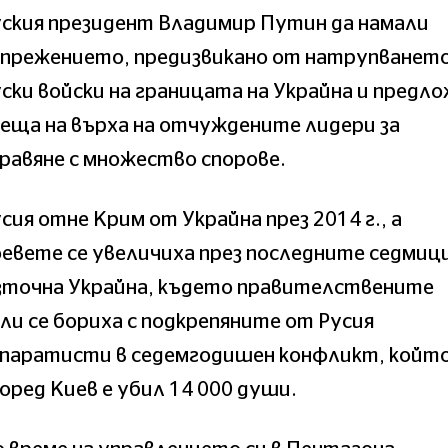
ския президент Владимир Путин да намали
апрежението, предизвикано от натрупването
ски войски на границата на Украйна и предл
еща на върха на отчуждените лидери за
равяне с множество спорове.
сия отне Крим от Украйна през 2014 г., а
евете се увеличиха през последните седмици
зточна Украйна, където правителствените
ли се бориха с подкрепяните от Русия
епаратисти в седемгодишен конфликт, койт
оред Киев е убил 14 000 души.