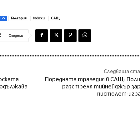
AGS
България
войски
САЩ
Сподели
Следваща ст
рската
Поредната трагедия в САЩ: Пол
родължава
разстреля тийнейджър за
пистолет-игр