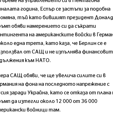
 време на управлението си в Пентагона
налата година, Еспър се застъпи за подобна
ромяна, тъй като бившият президент Донал
ъмп обяви намерението си да съкрати
нтингента на американските войски в Герма
около една трета, като каза, че Берлин се е
зползвал от САЩ и не изпълнява финансови
адължения към НАТО.
ера САЩ обяви, че ще увелича силите си в
рмания на фона на последното напрежение с
сия заради Украйна, като се отказа от плана 
ъмп да изтегли около 12 000 от 36 000
ерикански войници там.