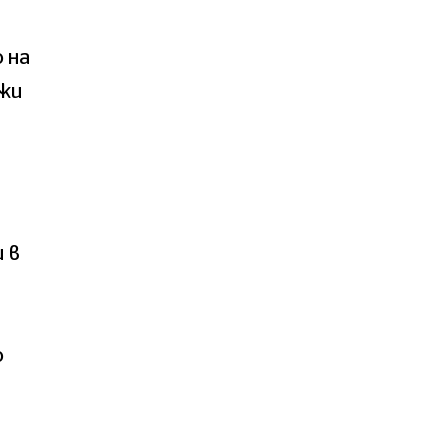
 на
ожи
 в
о