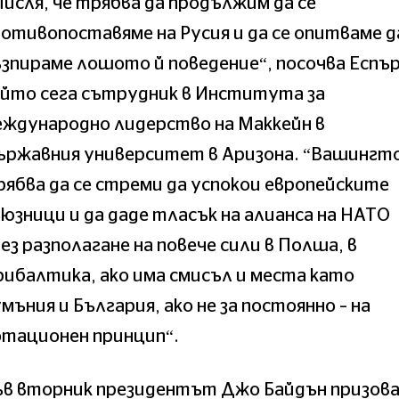
исля, че трябва да продължим да се
отивопоставяме на Русия и да се опитваме д
зпираме лошото й поведение“, посочва Еспър
ойто сега сътрудник в Института за
еждународно лидерство на Маккейн в
ържавния университет в Аризона. “Вашингт
ябва да се стреми да успокои европейските
юзници и да даде тласък на алианса на НАТО
ез разполагане на повече сили в Полша, в
ибалтика, ако има смисъл и места като
мъния и България, ако не за постоянно – на
отационен принцип“.
ъв вторник президентът Джо Байдън призов