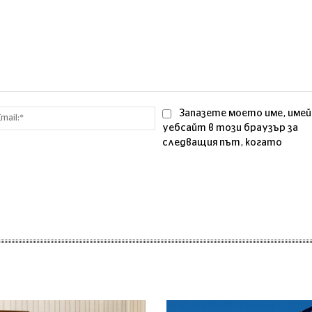
Email:*
Запазете моето име, имей
уебсайт в този браузър за
следващия път, когато