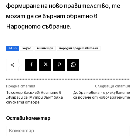
формиране на ново правителство, те
могат да се върнат обратно в
Народното събрание.
TAGS
казус
министри
народни представители
Предна статия
Следваща статия
Тихомир Василев: Листите в
Добра новина – излекуваните
„Изправи се! Мутри вън!“ бяха
са повече от новозаразените
спуснати отгоре
Остави коментар