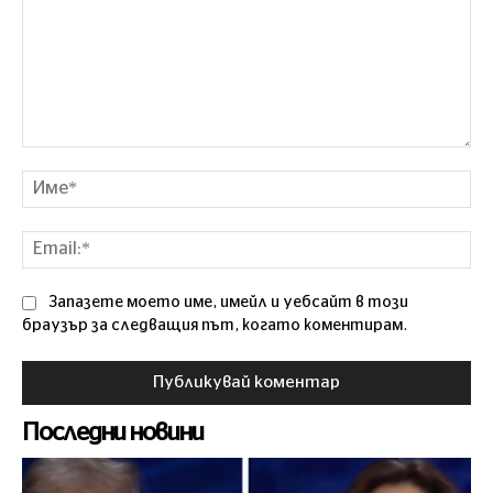
Коментар
Им
Ema
Запазете моето име, имейл и уебсайт в този
браузър за следващия път, когато коментирам.
Последни новини