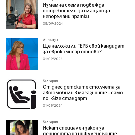
Измамна схема подвежда
потребители да плащат за
непоръчани пратки
05/09/2024
Анализи
Ще наложи ли ГЕРБ свой кандидат
за еврокомисар отново?
01/09/2024
България
От днес детските столчета за
автомобили в магазините – само
по i-Size стандарт
01/09/2024
България
Искат специален закон за
дейността на инфлуенсърите