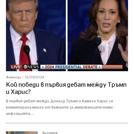
12/09/2024
Анализи
Кой победи в първия дебат между Тръмп
и Харис?
В първия дебат между Доналд Тръмп и Камала Харис се
коментираха много от важните за американците теми -
инфлацията,...
България