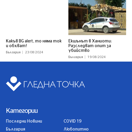
Какъв BG alert, то няма ток
Екшънът в Ханиоти:
и обхват!
Разследват опит за
убийство
България
23/08/2024
България
19/08/2024
Категории
Последни Новини
COVID 19
България
Любопитно