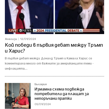
12/09/2024
Анализи
Кой победи в първия дебат между Тръмп
и Харис?
В първия дебат между Доналд Тръмп и Камала Харис се
коментираха много от важните за американците теми -
инфлацията,...
България
Измамна схема подвежда
потребители да плащат за
непоръчани пратки
05/09/2024