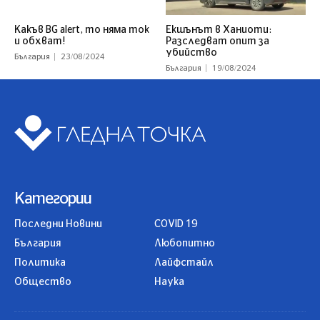
Какъв BG alert, то няма ток
Екшънът в Ханиоти:
и обхват!
Разследват опит за
убийство
България
23/08/2024
България
19/08/2024
Категории
Последни Новини
COVID 19
България
Любопитно
Политика
Лайфстайл
Общество
Наука