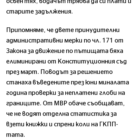
освен тях, водачът трябва да си плати и
старите задължения.
Припомняме, че двете принудителни
административни мерки по чл. 171 от
Закона за движение по пътищата бяха
елиминирани от Конституционния съд
през март. Поводът за решението
станаха въведените през юни миналата
година проверки за неплатени глоби на
границите. От МВР обаче съобщават,
че не водят отделна статистика за
взети книжки и спрени коли на ГКПП-
тата.