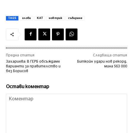
TAGS
глоби
КАТ
нов трик
събиране
Предна статия
Следваща статия
Захариева: В ГЕРБ обсъждаме
Биткойн удари нов рекорд,
варианти за правителство и
мина $63 000
без Борисов
Остави коментар