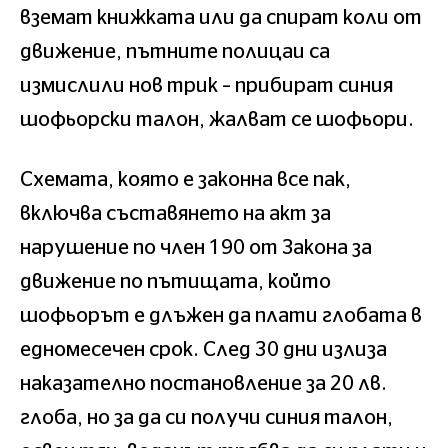
вземат книжката или да спират коли от
движение, пътните полицаи са
измислили нов трик – прибират синия
шофьорски талон, жалват се шофьори.
Схемата, която е законна все пак,
включва съставянето на акт за
нарушение по член 190 от Закона за
движение по пътищата, който
шофьорът е длъжен да плати глобата в
едномесечен срок. След 30 дни излиза
наказателно постановление за 20 лв.
глоба, но за да си получи синия талон,