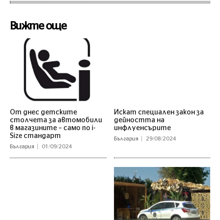
Вижте още
От днес детските
Искат специален закон за
столчета за автомобили
дейността на
в магазините – само по i-
инфлуенсърите
Size стандарт
България
29/08/2024
България
01/09/2024