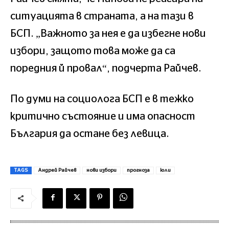
ситуацията в страната, а на тази в
БСП. „Важното за нея е да избегне нови
избори, защото това може да са
поредния й провал“, подчерта Райчев.
По думи на социолога БСП е в тежко
критично състояние и има опасност
България да остане без левица.
TAGS
Андрей Райчев
нови избори
прогноза
юли