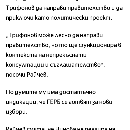
Трифонов да направи правителство и да
приключи като политически проект.
„Трифонов може лесно да направи
правителство, но то ще функционира в
контекста на непрекъснати
консултации и съглашателство“,
посочи Райчев.
По думите му има достатъчно
индикации, че ГЕРБ се готвят за нови
избори.
Райчев смята, че Нинова не реагира на