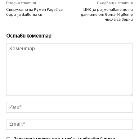
Предна статия
Следваща статия
Съпругата на Румен Радев се
ЦИК за разминаването на
бори за живота си
данните от вота: И двете
числа са верни
Остави коментар
Коментар
Им
Ema