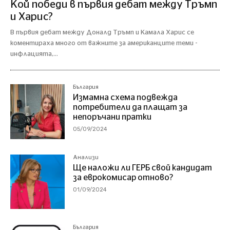
Кой победи в първия дебат между Тръмп
и Харис?
В първия дебат между Доналд Тръмп и Камала Харис се
коментираха много от важните за американците теми -
инфлацията,...
България
Измамна схема подвежда
потребители да плащат за
непоръчани пратки
05/09/2024
Анализи
Ще наложи ли ГЕРБ свой кандидат
за еврокомисар отново?
01/09/2024
България