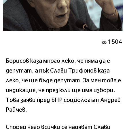
1504
Борисов каза много леко, че няма да е
депутат, а пък Слави Трифонов каза
леко, че ще бъде депутат. За мен това е
индикация, че през юли ще има избори.
Това заяви пред БНР социологът Андрей
Райчев.
Според него всички се надяват Слави