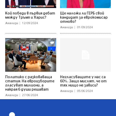
Кой победи в първия дебат
Ще наложи ли ГЕРБ свой
между Тръмп и Харис?
кандидат за еврокомисар
отново?
Анализи
12/09/2024
Анализи
01/09/2024
Политико с разковаваща
Негласуващите у нас са
статия: На евроизборите
60%. Защо мислят, че от
гласуват милиони, а
тях нищо не зависи?
накрая 6 души решават
Анализи
05/06/2024
Анализи
27/06/2024