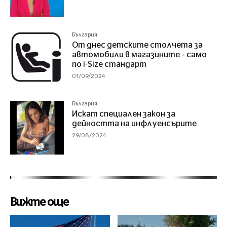
България
От днес детските столчета за
автомобили в магазините – само
по i-Size стандарт
01/09/2024
България
Искат специален закон за
дейността на инфлуенсърите
29/08/2024
Вижте още