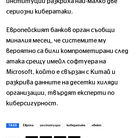
институции разкриха най-малко две
сериозни кибератаки.
Европейският банков орган съобщи
миналия месец, че системите му
вероятно са били компрометирани след
атака срещу имейл софтуера на
Microsoft, който е свързан с Китай и
разкрива данните на десетки хиляди
организации, твърдят експерти по
киберсигурност.
TAGS
Европа
институции
кибератака
обект