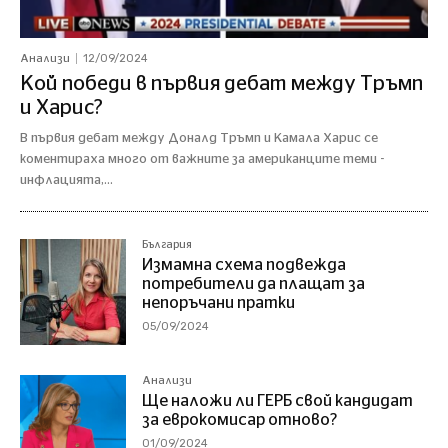
12/09/2024
Анализи
Кой победи в първия дебат между Тръмп
и Харис?
В първия дебат между Доналд Тръмп и Камала Харис се
коментираха много от важните за американците теми -
инфлацията,...
България
Измамна схема подвежда
потребители да плащат за
непоръчани пратки
05/09/2024
Анализи
Ще наложи ли ГЕРБ свой кандидат
за еврокомисар отново?
01/09/2024