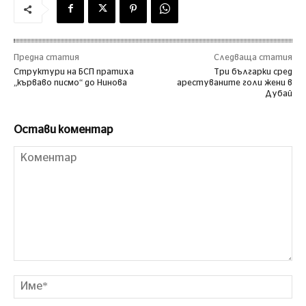
Предна статия
Следваща статия
Структури на БСП пратиха
Три българки сред
„кърваво писмо“ до Нинова
арестуваните голи жени в
Дубай
Остави коментар
Коментар
Им