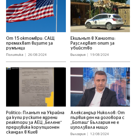
От 15 октомври: САЩ
Екшънът в Ханиоти:
премахват визите за
Разследват опит за
румънци
убийство
Политика
26/08/2024
България
19/08/2024
Politico: Планът на Украйна
Александър Николов: От
да купи руските ядрени
първия ден на договора с
реактори за АЕЦ „Белене“
„Боташ“ България не е
предизвика корупционен
използвала нищо
скандал в Киев
България
12/08/2024