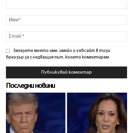
Коментар
Им
Ema
Запазете моето име, имейл и уебсайт в този
браузър за следващия път, когато коментирам.
Последни новини