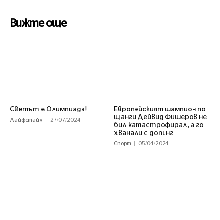
Вижте още
Светът е Олимпиада!
Европейският шампион по
щанги Дейвид Фишеров не
Лайфстайл
27/07/2024
бил катастрофирал, а го
хванали с допинг
Спорт
05/04/2024