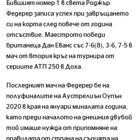
Бившият номер 1 в света Роджър
Федерер записа успех при завръщането
си на корта след повече от година
отсъствие. Маестрото победи
британеца Дан Еванс със 7-6(8), 3-6, 7-5 в
мач от втория кръг на турнира от
сериите АТП 250 в Доха.
Последният мач на Федерер бе на
полуфиналите на Аустрелиън Оупън
2020 в края на януари миналата година,
като преди началото на днешния двубой
той имаше нужда от припомняне на
правилата от страна на съдията на