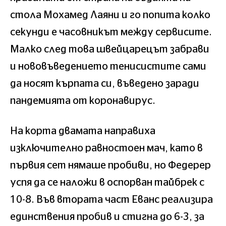
стола Мохамед Лаяни и го попита колко
секунди е часовникът между сервисите.
Малко след това швейцарецът забрави
и нововъведението тенисистите сами
да носят кърпата си, въведено заради
пандемията от коронавирус.
На корта двамата направиха
изключително равностоен мач, като в
първия сет нямаше пробиви, но Федерер
успя да се наложи в оспорван тайбрек с
10-8. Във втората част Еванс реализира
единствения пробив и стигна до 6-3, за