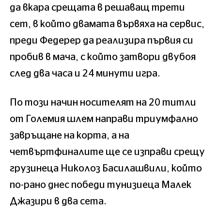
да вкара срещата в решаващ трети
сет, в който двамата вървяха на сервис,
преди Федерер да реализира първия си
пробив в мача, с който затвори двубоя
след два часа и 24 минути игра.
По този начин носителят на 20 титли
от Големия шлем направи триумфално
завръщане на корта, а на
четвъртфиналите ще се изправи срещу
грузинеца Николоз Басилашвили, който
по-рано днес победи тунизиеца Малек
Джазири в два сета.