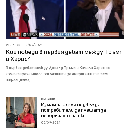
12/09/2024
Анализи
Кой победи в първия дебат между Тръмп
и Харис?
В първия дебат между Доналд Тръмп и Камала Харис се
коментираха много от важните за американците теми -
инфлацията,...
България
Измамна схема подвежда
потребители да плащат за
непоръчани пратки
05/09/2024