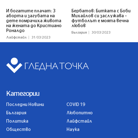
И богатите плачат: 3
Бербатов: Битката с Боби
аборта и загубата на
Михайлов си заслужава –
дете помрачиха живота
футболът е моята вечна
на жената до Кристиано
любов
Роналдо
България
30/03/2023
Лайфстайл
31/03/2023
Категории
Последни Новини
COVID 19
България
Любопитно
Политика
Лайфстайл
Общество
Наука