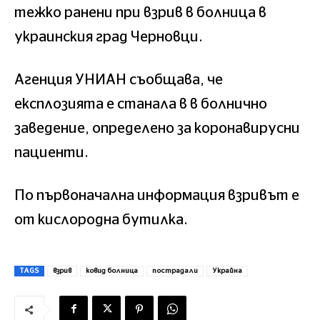
тежко ранени при взрив в болница в
украинския град Черновци.
Агенция УНИАН съобщава, че
експлозията е станала в в болнично
заведение, определено за коронавирусни
пациенти.
По първоначална информация взривът е
от кислородна бутилка.
TAGS
взрив
ковид болница
пострадали
Украйна