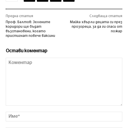
Предна статия
Следваща статия
Проф. Балтов: Зелените
Майка хвърли децата си през
коридори ще бъдат
прозореца, за да ги спаси от
възстановени, когато
пожар
пристигнат повече ваксини
Остави коментар
Коментар
Им