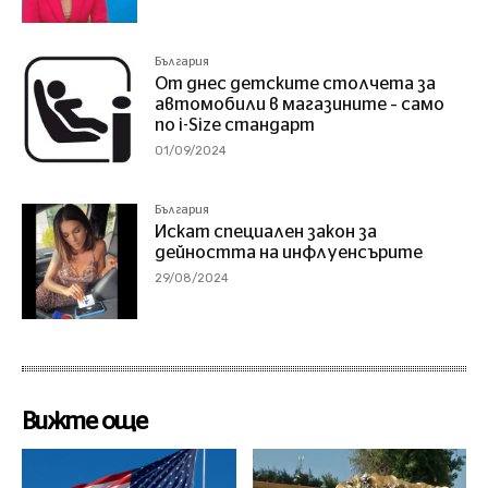
България
От днес детските столчета за
автомобили в магазините – само
по i-Size стандарт
01/09/2024
България
Искат специален закон за
дейността на инфлуенсърите
29/08/2024
Вижте още