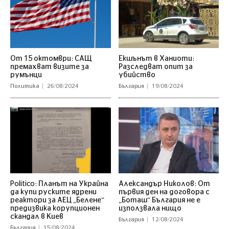
От 15 октомври: САЩ
Екшънът в Ханиоти:
премахват визите за
Разследват опит за
румънци
убийство
Политика
26/08/2024
България
19/08/2024
Politico: Планът на Украйна
Александър Николов: От
да купи руските ядрени
първия ден на договора с
реактори за АЕЦ „Белене“
„Боташ“ България не е
предизвика корупционен
използвала нищо
скандал в Киев
България
12/08/2024
България
15/08/2024