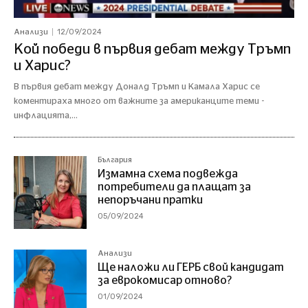
12/09/2024
Анализи
Кой победи в първия дебат между Тръмп
и Харис?
В първия дебат между Доналд Тръмп и Камала Харис се
коментираха много от важните за американците теми -
инфлацията,...
България
Измамна схема подвежда
потребители да плащат за
непоръчани пратки
05/09/2024
Анализи
Ще наложи ли ГЕРБ свой кандидат
за еврокомисар отново?
01/09/2024