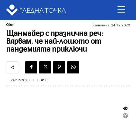
Свят
Качено на:
24/12/2020
Щанмайер с празнична реч:
Вярвам, че най-лошото от
пандемията приключи
0
24/12/2020