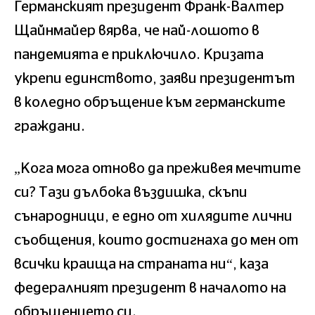
Германският президент Франк-Валтер
Щайнмайер вярва, че най-лошото в
пандемията е приключило. Кризата
укрепи единството, заяви президентът
в коледно обръщение към германските
граждани.
„Кога мога отново да преживея мечтите
си? Тази дълбока въздишка, скъпи
сънародници, е едно от хилядите лични
съобщения, които достигнаха до мен от
всички краища на страната ни“, каза
федералният президент в началото на
обръщението си.