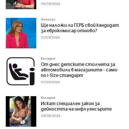
05/09/2024
Анализи
Ще наложи ли ГЕРБ свой кандидат
за еврокомисар отново?
01/09/2024
България
От днес детските столчета за
автомобили в магазините – само
по i-Size стандарт
01/09/2024
България
Искат специален закон за
дейността на инфлуенсърите
29/08/2024