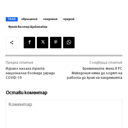
TAGS
обръщение
пандемия
празник
Франк-Валтер Щайнмайер
Предна статия
Следваща статия
Израел налага трета
Бременните жени в РС
национална блокада заради
Македония няма да ходят на
COVID-19
работа до края на пандемията
Остави коментар