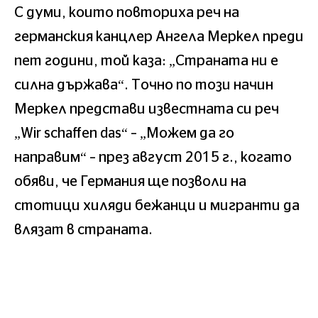
С думи, които повториха реч на
германския канцлер Ангела Меркел преди
пет години, той каза: „Страната ни е
силна държава“. Точно по този начин
Меркел представи известната си реч
„Wir schaffen das“ – „Можем да го
направим“ – през август 2015 г., когато
обяви, че Германия ще позволи на
стотици хиляди бежанци и мигранти да
влязат в страната.