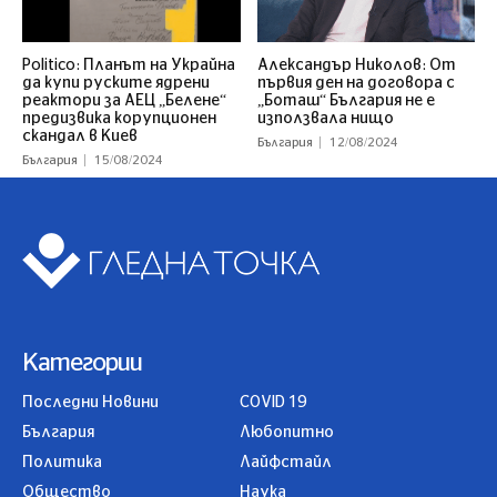
Politico: Планът на Украйна
Александър Николов: От
да купи руските ядрени
първия ден на договора с
реактори за АЕЦ „Белене“
„Боташ“ България не е
предизвика корупционен
използвала нищо
скандал в Киев
България
12/08/2024
България
15/08/2024
Категории
Последни Новини
COVID 19
България
Любопитно
Политика
Лайфстайл
Общество
Наука