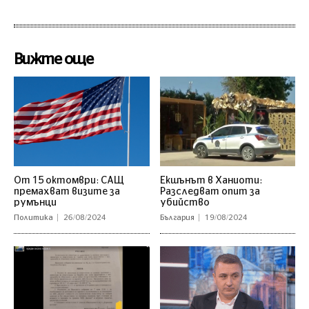
Вижте още
От 15 октомври: САЩ
Екшънът в Ханиоти:
премахват визите за
Разследват опит за
румънци
убийство
Политика
26/08/2024
България
19/08/2024