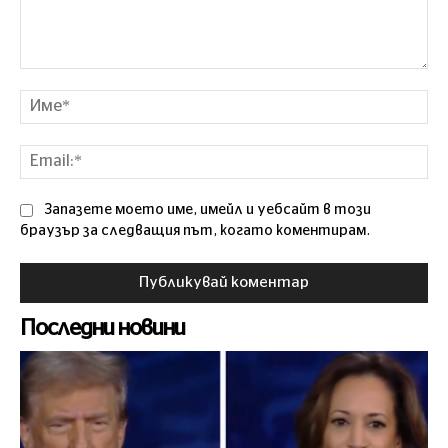
Коментар
Им
Ema
Запазете моето име, имейл и уебсайт в този
браузър за следващия път, когато коментирам.
Последни новини