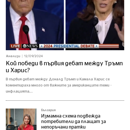
12/09/2024
Анализи
Кой победи в първия дебат между Тръмп
и Харис?
В първия дебат между Доналд Тръмп и Камала Харис се
коментираха много от важните за американците теми -
инфлацията,...
България
Измамна схема подвежда
потребители да плащат за
непоръчани пратки