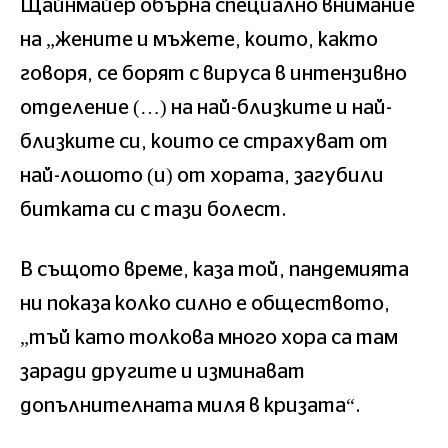
Щайнмайер обърна специално внимание
на „жените и мъжете, които, както
говоря, се борят с вируса в интензивно
отделение (…) на най-близките и най-
близките си, които се страхуват от
най-лошото (и) от хората, загубили
битката си с тази болест.
В същото време, каза той, пандемията
ни показа колко силно е обществото,
„тъй като толкова много хора са там
заради другите и изминават
допълнителната миля в кризата“.