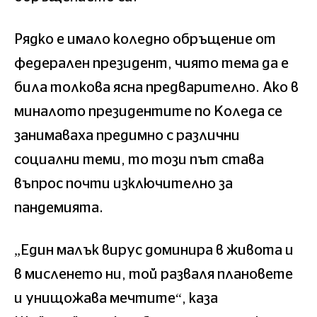
Рядко е имало коледно обръщение от
федерален президент, чиято тема да е
била толкова ясна предварително. Ако в
миналото президентите по Коледа се
занимаваха предимно с различни
социални теми, то този път става
въпрос почти изключително за
пандемията.
„Един малък вирус доминира в живота и
в мисленето ни, той разваля плановете
и унищожава мечтите“, каза