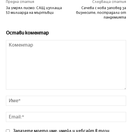
Предна статия
Следваща статия
За умрял писмо: САЩ изплаща
Сачева с нова заповед за
$3 милиарда на мъртъвци
бизнесите, пострадали от
пандемията
Остави коментар
Коментар
Им
Ema
Запазете моето име, имейл и уебсайт в този