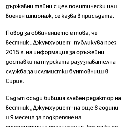
държавни тайни с цел политически или
военен шпионаж, се казва в присъдата.
Повод за обвинението е това, че
вестник „Джумхуриет“ публикува през
2015 г. на информация за оръжейни
доставки на турската разузнавателна
служба за ислямистки бунтовници в
Сирия.
Съдът осъди бившия главен редактор на
вестник „Джумхуриет“ на още 8 години
и 9 месеца за подкрепяне на