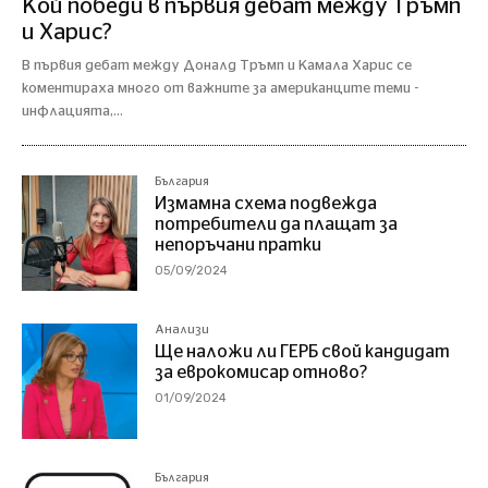
Кой победи в първия дебат между Тръмп
и Харис?
В първия дебат между Доналд Тръмп и Камала Харис се
коментираха много от важните за американците теми -
инфлацията,...
България
Измамна схема подвежда
потребители да плащат за
непоръчани пратки
05/09/2024
Анализи
Ще наложи ли ГЕРБ свой кандидат
за еврокомисар отново?
01/09/2024
България