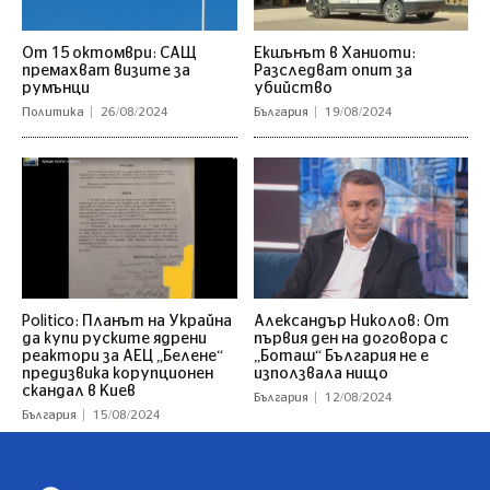
От 15 октомври: САЩ
Екшънът в Ханиоти:
премахват визите за
Разследват опит за
румънци
убийство
Политика
26/08/2024
България
19/08/2024
Politico: Планът на Украйна
Александър Николов: От
да купи руските ядрени
първия ден на договора с
реактори за АЕЦ „Белене“
„Боташ“ България не е
предизвика корупционен
използвала нищо
скандал в Киев
България
12/08/2024
България
15/08/2024