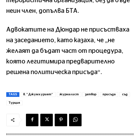
терористична организация, без да бъде
неин член, допълва БТА.
Адвокатите на Дюндар не присъстваха
на заседанието, като казаха, че „не
желаят да бъдат част от процедура,
която легитимира предварително
решена политическа присъда“.
TAGS
в. "Джумхуриет"
журналист
затвор
присъда
съд
Турция