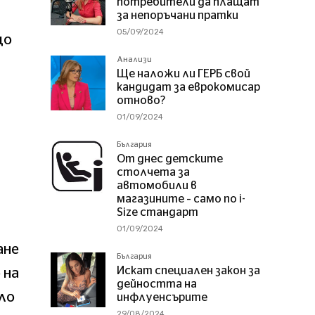
потребители да плащат
за непоръчани пратки
05/09/2024
що
Анализи
Ще наложи ли ГЕРБ свой
кандидат за еврокомисар
отново?
01/09/2024
България
От днес детските
столчета за
автомобили в
магазините – само по i-
Size стандарт
01/09/2024
ане
България
Искат специален закон за
 на
дейността на
ло
инфлуенсърите
29/08/2024