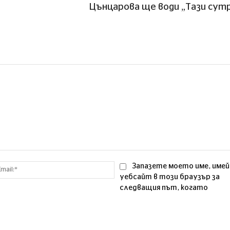
Цънцарова ще води „Тази сут
Email:*
Запазете моето име, имей
уебсайт в този браузър за
следващия път, когато