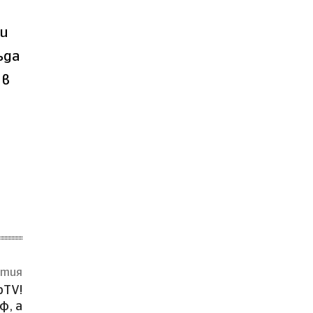
ри
ъда
 в
атия
bTV!
ф, а