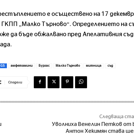
рестъплението е осъществено на 17 декемв
 ГКПП „Малко Търново“. Определението на с
же да бъде обжалвано пред Апелативния съд
ада.
AGS
амфетамини
Бургас
Малко Търново
митница
съд
Сподели
Следваща ст
и
Уволниха Венелин Петков от 
Антон Хекимян става ше