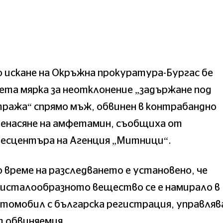
 искане на Окръжна прокуратура-Бургас бе
ета мярка за неотклонение „задържане под
ража“ спрямо мъж, обвинен в контрабандно
ренасяне на амфетамин, съобщиха от
ресцентъра на Агенция „Митници“.
 време на разследването е установено, че
ристалообразното вещество се е намирало в
томобил с българска регистрация, управляв
 обвиняемия.