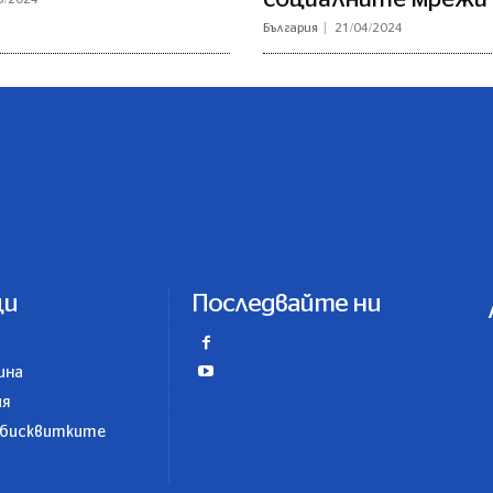
България
21/04/2024
ци
Последвайте ни
ина
ия
 бисквитките