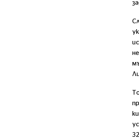
за
Сл
ук
ис
не
мъ
Ли
То
пр
к
у
32