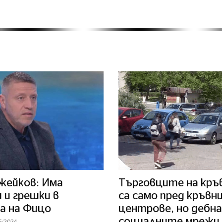
жейков: Има
Търговците на кръв
 и грешки в
са само пред кръвн
а на Фицо
центрове, но дебна
социалните мрежи
5/2024