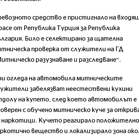
ревозното средство е пристигнало на входя
асе от Република Турция за Република
лгария. Било е селектирано за щателна
итническа проверка от служители на ГД
итническо разузнаване и разследване“.
ри огледа на автомобила митническите
лужители забелязват неестествени кухини
тдолу на купето, след което автомобилът е
оверен с обучено митническо куче за открив
а наркотици. Кучето реагирало положително
ркотично вещество и локализирало зона око