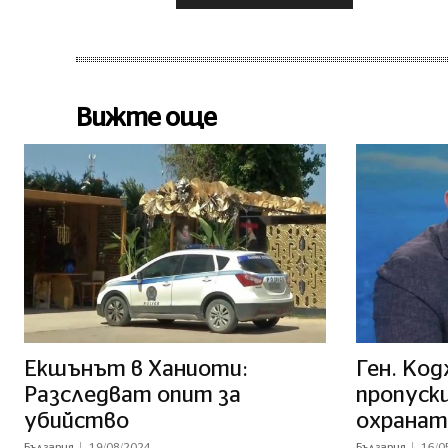
Вижте още
Екшънът в Ханиоти:
Ген. Код
Разследват опит за
пропуски
убийство
охранат
България
19/08/2024
България
16/0