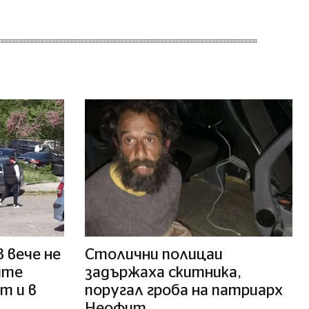
 вече не
Столични полицаи
ите
задържаха скитника,
т и в
поругал гроба на патриарх
Неофит