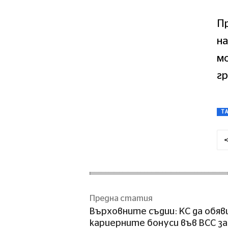
П
на
мо
гр
T
Предна статия
Върховните съдии: КС да обяв
кариерните бонуси във ВСС за