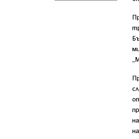
П
тр
Бъ
м
„М
П
с
о
пр
н
на