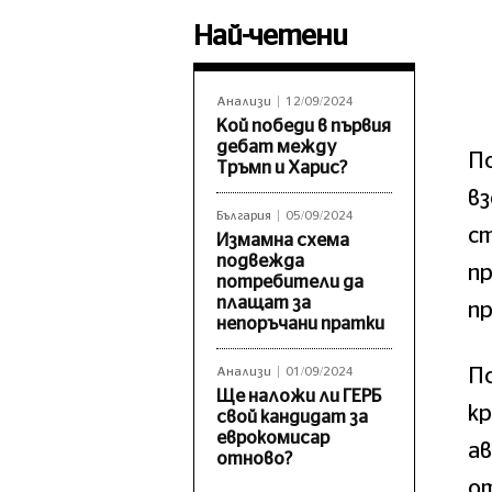
Най-четени
Анализи
12/09/2024
Кой победи в първия
дебат между
По
Тръмп и Харис?
вз
България
05/09/2024
ст
Измамна схема
подвежда
п
потребители да
плащат за
п
непоръчани пратки
По
Анализи
01/09/2024
Ще наложи ли ГЕРБ
к
свой кандидат за
еврокомисар
ав
отново?
от