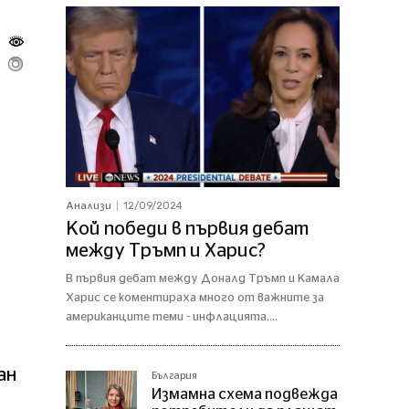
12/09/2024
Анализи
Кой победи в първия дебат
между Тръмп и Харис?
В първия дебат между Доналд Тръмп и Камала
Харис се коментираха много от важните за
американците теми - инфлацията,...
ан
България
Измамна схема подвежда