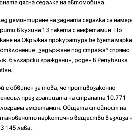
дната дясна седалка на автомобила.
ед демонтиране на задната седалка са намер
рити в кухина 13 пакета с амфетамин. По
кане на Окръжна прокуратура бе взета мярка
отклонение „задържане под стража“ спрямо
ж, български гражданин, роден в Република
ван.
й е обвинен за това, че противозаконно
енесъл през границата на страната 10.771
илограма амфетамин. Общата стойност на
становеното наркотично вещество възлиза 
3 145 лева.