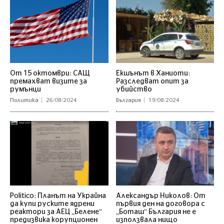
От 15 октомври: САЩ
Екшънът в Ханиоти:
премахват визите за
Разследват опит за
румънци
убийство
Политика
26/08/2024
България
19/08/2024
Politico: Планът на Украйна
Александър Николов: От
да купи руските ядрени
първия ден на договора с
реактори за АЕЦ „Белене“
„Боташ“ България не е
предизвика корупционен
използвала нищо