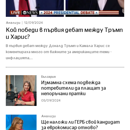
12/09/2024
Анализи
Кой победи в първия дебат между Тръмп
и Харис?
В първия дебат между Доналд Тръмп и Камала Харис се
коментираха много от важните за американците теми -
инфлацията,...
България
Измамна схема подвежда
потребители да плащат за
непоръчани пратки
05/09/2024
Анализи
Ще наложи ли ГЕРБ свой кандидат
за еврокомисар отново?