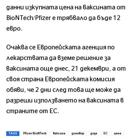
данни изкупната цена на ваксината от
BioNTech/Pfizer е трябвало да бъде 12
евро.
Очаква се Европейската агенция по
лекарствата да вземе решение за
ваксината още днес, 21 декември, а от
своя страна Европейската комисия
обяви, че 2 дни след това ще може да
разреши използването на ваксината в
страните от ЕС.
TAGS
Pfizer/BioNTech
ваксина
договор
доза
ЕС
цена