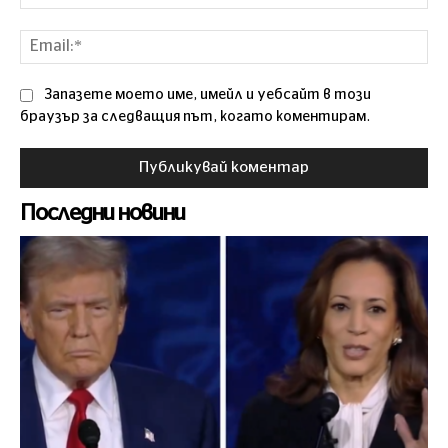
Ema
Запазете моето име, имейл и уебсайт в този
браузър за следващия път, когато коментирам.
Последни новини