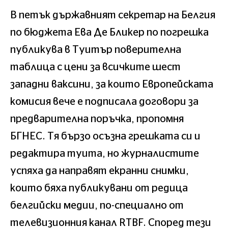
В петък държавният секретар на Белгия
по бюджета Ева Де Бликер по погрешка
публикува в Туитър поверителна
таблица с цени за всичките шест
западни ваксини, за които Европейската
комисия вече е подписала договори за
предварителна поръчка, пропомня
БГНЕС. Тя бързо осъзна грешката си и
редактира туита, но журналистите
успяха да направят екранни снимки,
които бяха публикувани от редица
белгийски медии, по-специално от
телевизионния канал RTBF. Според тези