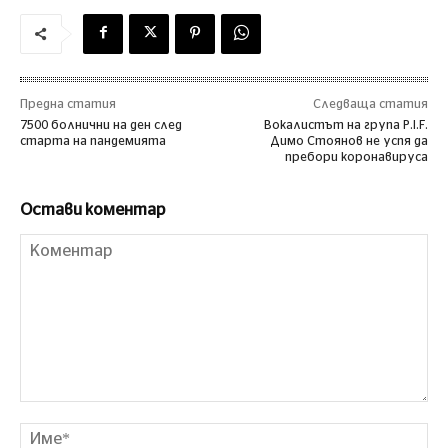
Предна статия
Следваща статия
7500 болнични на ден след
Вокалистът на група P.I.F.
старта на пандемията
Димо Стоянов не успя да
пребори коронавируса
Остави коментар
Коментар
Им