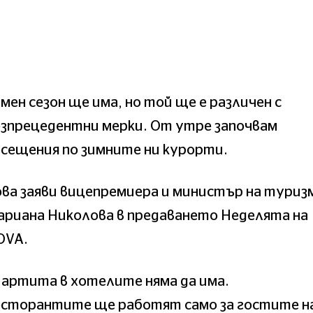
мен сезон ще има, но той ще е различен с
езпрецедентни мерки. От утре започвам
сещения по зимните ни курорти.
ва заяви вицепремиера и министър на туриз
ариана Николова в предаването Неделята на
OVA.
артита в хотелите няма да има.
есторантите ще работят само за гостите н