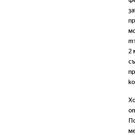
фе
за
пр
мо
тъ
2 
съ
пр
ко
Х
о
По
ме