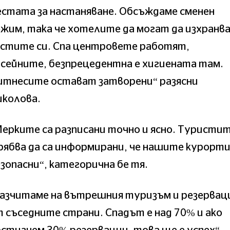
стата за настаняване. Обсъждаме сменен
жим, така че хотелите да могат да изхранв
остите си. Спа центровете работят,
сейните, безпрецедентна е хигиената там.
итнесите остават затворени“ разясни
иколова.
ерките са разписани точно и ясно. Туристи
ябва да са информирани, че нашите курорти
зопасни“, категорична бе тя.
Разчитаме на вътрешния туризъм и резервац
 съседните страни. Спадът е над 70% и ако