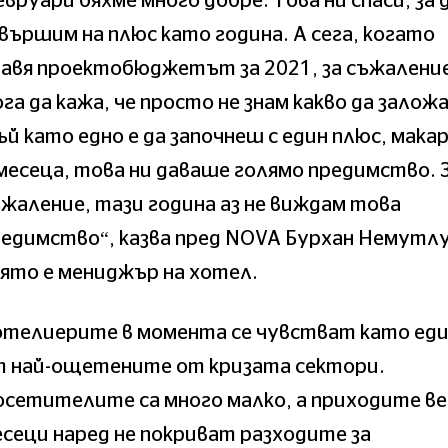
вруари бяхме много добре. Това ни спаси, за 
вършим на плюс като година. А сега, когато
авя проектобюджетът за 2021, за съжалени
га да кажа, че просто не знам какво да заложа
й като едно е да започнеш с един плюс, макар
месеца, това ни даваше голямо предимство. 
жаление, тази година аз не виждам това
едимство“, казва пред NOVA Бурхан Немутлу
ято е мениджър на хотел.
отелиерите в момента се чувстват като ед
т най-ощетените от кризата сектори.
сетителите са много малко, а приходите ве
сеци наред не покриват разходите за