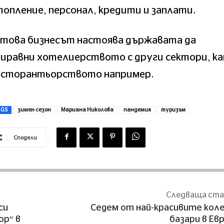
опление, персонал, кредити и заплати.
атова бизнесът настоява държавата да
риравни хотелиерството с други сектори, к
есторантьорството например.
AGS
зимен сезон
Мариана Николова
пандемия
туризъм
Сподели
Следваща ст
си
Седем от най-красивите кол
ор“ в
базари в Ев