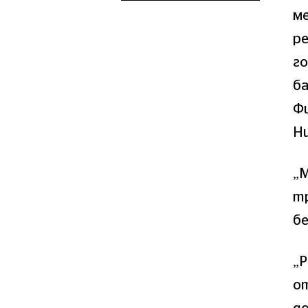
ме
ре
г
ба
Ф
Н
„М
тр
бе
„
от