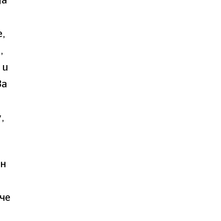
да
е,
,
 и
За
,
ин
че