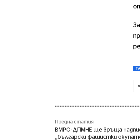
от
З
п
р
T
Предна статия
ВМРО-ДПМНЕ ще връща надпи
„български фашистки окупат