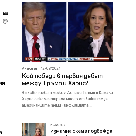
12/09/2024
Анализи
Кой победи в първия дебат
ма
между Тръмп и Харис?
В първия дебат между Доналд Тръмп и Камала
Харис се коментираха много от важните за
американците теми - инфлацията,...
България
Измамна схема подвежда
а