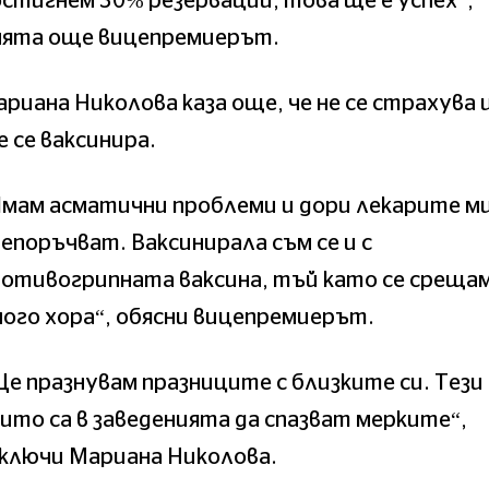
стигнем 30% резервации, това ще е успех“,
мята още вицепремиерът.
риана Николова каза още, че не се страхува 
 се ваксинира.
Имам асматични проблеми и дори лекарите м
епоръчват. Ваксинирала съм се и с
отивогрипната ваксина, тъй като се срещам
ого хора“, обясни вицепремиерът.
е празнувам празниците с близките си. Тези
ито са в заведенията да спазват мерките“,
аключи Мариана Николова.