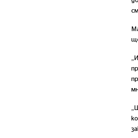
до
с
Ма
ще
„
пр
пр
мн
„Щ
ко
з