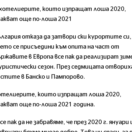
 хотелиерите, които изпращат лоша 2020,
чакват още по-лоша 2021
лгария отказа да затвори ски курортите си,
ето се присъедини към опита на част от
ржавите в Европа все пак да реализират зим
уристически сезон. През седмицата отворих
стите в Банско и Пампорово.
отелиерите, които изпращат лоша 2020,
акват още по-лоша 2021 година.
се пак да не забравяме, че през 2020 г. януари 