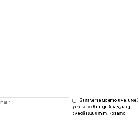
Email:*
Запазете моето име, имей
уебсайт в този браузър за
следващия път, когато