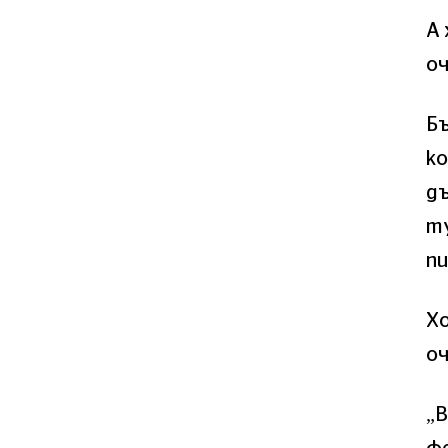
А
о
Бъ
ко
дъ
т
пи
Х
оч
„В