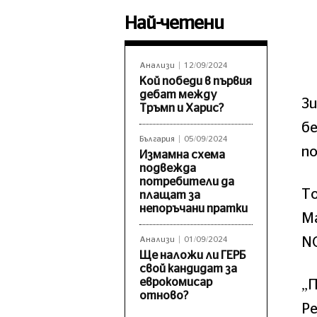
Най-четени
Анализи
12/09/2024
Кой победи в първия
дебат между
Зи
Тръмп и Харис?
б
България
05/09/2024
по
Измамна схема
подвежда
потребители да
То
плащат за
непоръчани пратки
М
N
Анализи
01/09/2024
Ще наложи ли ГЕРБ
свой кандидат за
еврокомисар
„П
отново?
Р