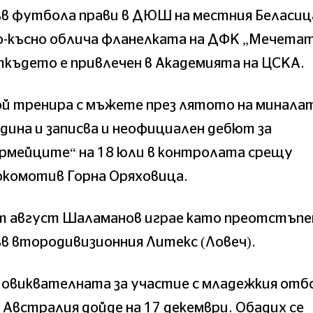
ъв футбола прави в ДЮШ на местния Беласиц
о-късно облича фланелката на ДФК „Мечетат
където е привлечен в Академията на ЦСКА.
ой тренира с мъжете през лятото на минала
дина и записва и неофициален дебют за
армейците“ на 18 юли в контролата срещу
окомотив Горна Оряховица.
т август Шаламанов играе като преотстъпе
в втородивизионния Литекс (Ловеч).
Повиквателната за участие с младежкия отб
 Австралия дойде на 17 декември. Обадих се