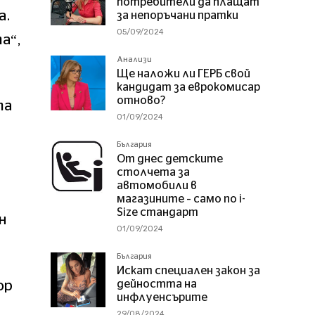
потребители да плащат
а.
за непоръчани пратки
05/09/2024
а“,
Анализи
Ще наложи ли ГЕРБ свой
кандидат за еврокомисар
отново?
та
01/09/2024
България
От днес детските
столчета за
автомобили в
магазините – само по i-
Size стандарт
н
01/09/2024
България
Искат специален закон за
дейността на
ор
инфлуенсърите
29/08/2024