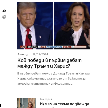
.
12/09/2024
Анализи
Кой победи в първия дебат
между Тръмп и Харис?
В първия дебат между Доналд Тръмп и Камала
Харис се коментираха много от важните за
американците теми - инфлацията,...
България
Измамна схема подвежда
и