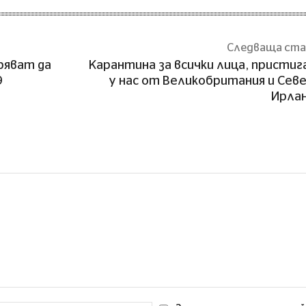
Следваща ст
ряват да
Карантина за всички лица, присти
9
у нас от Великобритания и Сев
Ирла