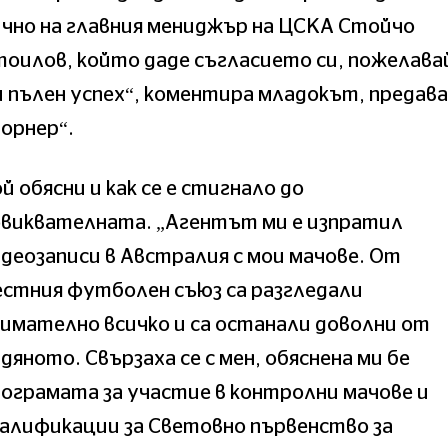
чно на главния мениджър на ЦСКА Стойчо
оилов, който даде съгласието си, пожелава
 пълен успех“, коментира младокът, предава
орнер“.
й обясни и как се е стигнало до
овиквателната. „Агентът ми е изпратил
деозаписи в Австралия с мои мачове. От
стния футболен съюз са разгледали
имателно всичко и са останали доволни от
дяното. Свързаха се с мен, обяснена ми бе
ограмата за участие в контролни мачове и
алификации за Световно първенство за