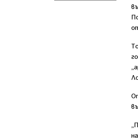
в
П
от
Т
го
„
Л
О
въ
„
на