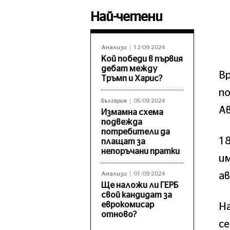
Най-четени
Анализи
12/09/2024
Кой победи в първия
дебат между
В
Тръмп и Харис?
по
България
05/09/2024
Ав
Измамна схема
подвежда
потребители да
18
плащат за
непоръчани пратки
им
а
Анализи
01/09/2024
Ще наложи ли ГЕРБ
свой кандидат за
еврокомисар
На
отново?
се