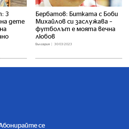
: 3
Бербатов: Битката с Боби
 на дете
Михайлов си заслужава –
на
футболът е моята вечна
ано
любов
България
30/03/2023
Абонирайте се