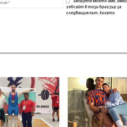
Email:*
Запазете моето име, имей
уебсайт в този браузър за
следващия път, когато