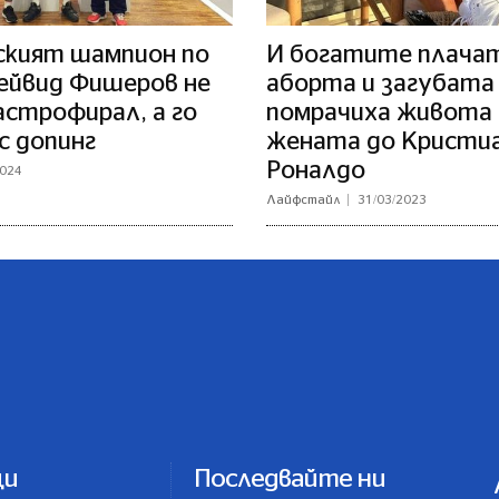
ският шампион по
И богатите плачат
ейвид Фишеров не
аборта и загубата
астрофирал, а го
помрачиха живота 
с допинг
жената до Кристи
Роналдо
2024
Лайфстайл
31/03/2023
ци
Последвайте ни