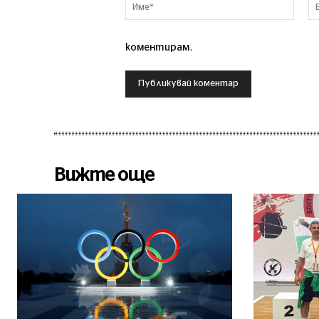
Име*
коментирам.
Вижте още