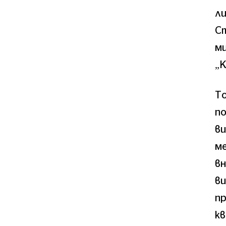
ли
Ст
ми
„К
То
п
ви
ме
вн
ви
пр
кв