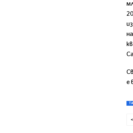
мл
20
и
на
к
Са
Св
е 
T