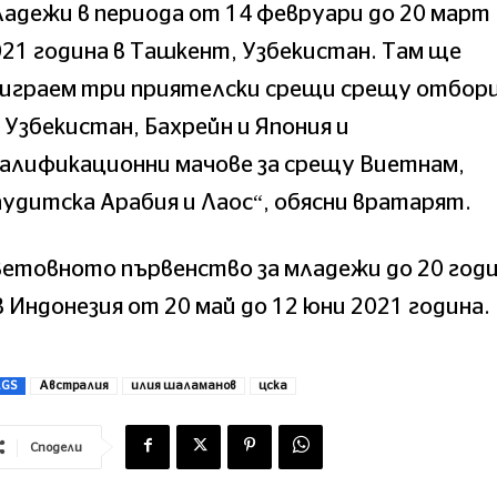
адежи в периода от 14 февруари до 20 март
21 година в Ташкент, Узбекистан. Там ще
зиграем три приятелски срещи срещу отбор
 Узбекистан, Бахрейн и Япония и
валификационни мачове за срещу Виетнам,
удитска Арабия и Лаос“, обясни вратарят.
етовното първенство за младежи до 20 год
в Индонезия от 20 май до 12 юни 2021 година.
AGS
Австралия
илия шаламанов
цска
Сподели