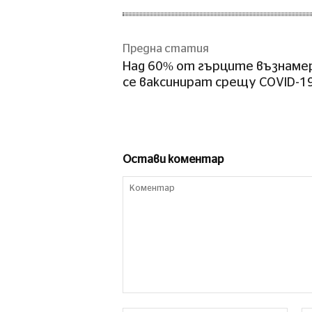
Предна статия
Над 60% от гърците възнаме
се ваксинират срещу COVID-1
Остави коментар
Коментар