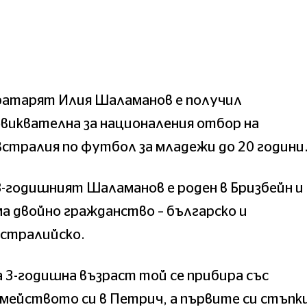
ратарят Илия Шаламанов е получил
виквателна за националения отбор на
стралия по футбол за младежи до 20 години
-годишният Шаламанов е роден в Бризбейн и
а двойно гражданство – българско и
встралийско.
 3-годишна възраст той се прибира със
мейството си в Петрич, а първите си стъпк