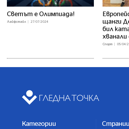
Светът е Олимпиада!
Европей
щанги Д
Лайфстайл
27/07/2024
бил кат
хванали 
Спорт
05/04/
Категории
Страни