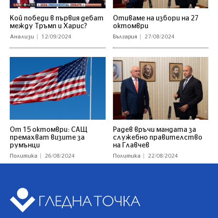
Кой победи в първия дебат
Отиваме на избори на 27
между Тръмп и Харис?
октомври
Анализи
12/09/2024
България
27/08/2024
От 15 октомври: САЩ
Радев връчи мандата за
премахват визите за
служебно правителство
румънци
на Главчев
Политика
26/08/2024
Политика
22/08/2024