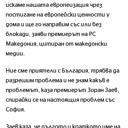
искаме нашата европеизация чрез
постигане на европейски ценности у
дома и ще го направим със или без
блокади, заяви премиерът на РС
Македония, цитиран от македонски
медии.
Ние сме приятели с България, трябва да
разрешим проблема и не знам какъв е
проблемът, каза премиерът Зоран Заев,
спирайки се на настоящия проблем със
София.
Заев каза, че дългото и краткото име на