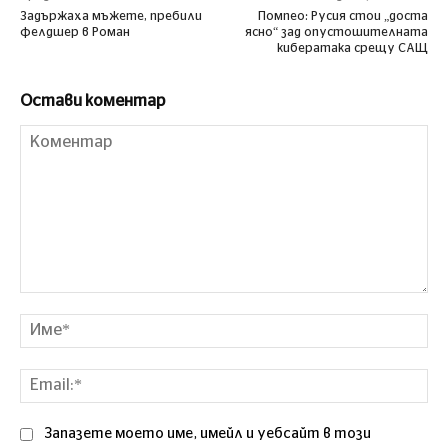
Задържаха мъжете, пребили
Помпео: Русия стои „доста
фелдшер в Роман
ясно“ зад опустошителната
кибератака срещу САЩ
Остави коментар
Коментар
Им
Ema
Запазете моето име, имейл и уебсайт в този