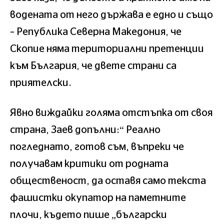
водената от него държава е едно и също
– Република Северна Македония, че
Скопие няма териториални претенции
към България, че двете страни са
приятелски.
Явно виждайки голяма отстъпка от своя
страна, Заев допълни:“ Реално
погледнато, готов съм, въпреки че
получавам критики от родната
общественост, да оставя само текста
фашистки окупатор на паметните
плочи, където пише „български