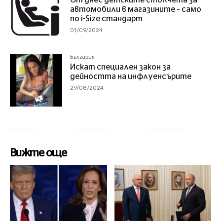
автомобили в магазините – само
по i-Size стандарт
01/09/2024
България
Искат специален закон за
дейността на инфлуенсърите
29/08/2024
Вижте още