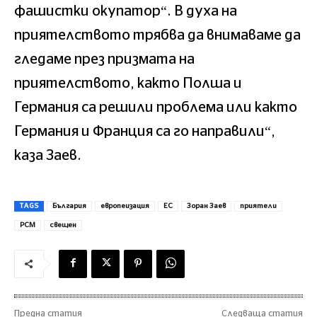
фашистки окупатор“. В духа на
приятелството трябва да внимаваме да
гледаме през призмата на
приятелството, както Полша и
Германия са решили проблема или както
Германия и Франция са го направили“,
каза Заев.
TAGS
България
европеизация
ЕС
Зоран Заев
приятели
РСМ
свещен
Предна статия
Следваща статия