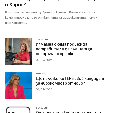
и Харис?
В първия дебат между Доналд Тръмп и Камала Харис се
коментираха много от важните за американците теми -
инфлацията,...
България
Измамна схема подвежда
потребители да плащат за
непоръчани пратки
05/09/2024
Анализи
Ще наложи ли ГЕРБ свой кандидат
за еврокомисар отново?
01/09/2024
България
От днес детските столчета за