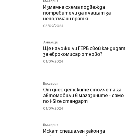
България
Измамна схема подвежда
потребители да плащат за
непоръчани пратки
05/09/2024
Анализи
Ще наложи ли ГЕРБ свой кандидат
за еврокомисар отново?
01/09/2024
България
От днес детските столчета за
автомобили в магазините – само
по i-Size стандарт
01/09/2024
България
Искат специален закон за