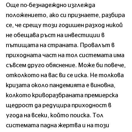
Още по-безнадеждно изглежда
положението, ако си признаете, разбира
се, че срещу този годишен разход никой
не обещава ръст на инвестиции в
пътищата на страната. Провалът в
приходната част на тол системата има
съвсем друго обяснение. Може би повече,
отколкото на вас ви се иска. Не толкова
кризата около пандемията е виновна,
колкото криворазбраната премиерска
щедрост да редуцира приходност в
угода на всеки, който поиска. Тол
системата падна жертва и на този