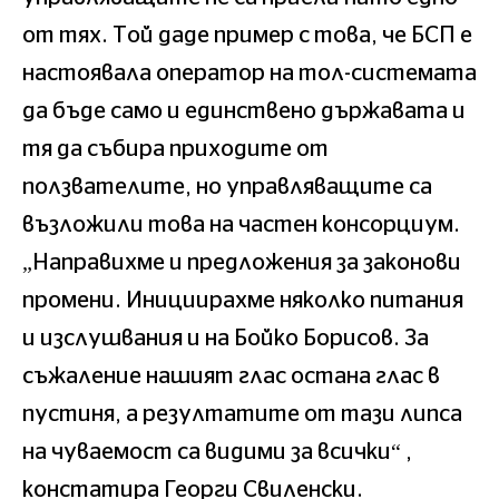
от тях. Той даде пример с това, че БСП е
настоявала оператор на тол-системата
да бъде само и единствено държавата и
тя да събира приходите от
ползвателите, но управляващите са
възложили това на частен консорциум.
„Направихме и предложения за законови
промени. Инициирахме няколко питания
и изслушвания и на Бойко Борисов. За
съжаление нашият глас остана глас в
пустиня, а резултатите от тази липса
на чуваемост са видими за всички“ ,
констатира Георги Свиленски.