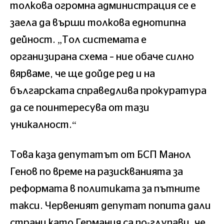
толкова огромна администрация се е
заела да върши толкова еднотипна
дейност. „Тол системата е
организирана схема – ние обаче силно
вярваме, че ще дойде ред и на
българската справедлива прокуратура
да се поинтересува от тази
уникалност.“
Това каза депутатът от БСП Манол
Генов по време на разискванията за
реформата в политиката за пътните
такси. Червеният депутат попита дали
страни като Германия са по-глупави, че