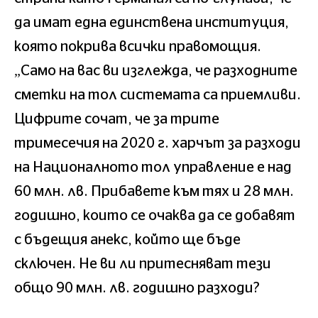
да имат една единствена институция,
която покрива всички правомощия.
„Само на вас ви изглежда, че разходните
сметки на тол системата са приемливи.
Цифрите сочат, че за трите
тримесечия на 2020 г. харчът за разходи
на Националното тол управление е над
60 млн. лв. Прибавете към тях и 28 млн.
годишно, които се очаква да се добавят
с бъдещия анекс, който ще бъде
сключен. Не ви ли притесняват тези
общо 90 млн. лв. годишно разходи?