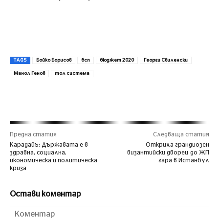
TAGS
Бойко Борисов
бсп
бюджет 2020
Георги Свиленски
Манол Генов
тол система
Предна статия
Следваща статия
Карадайъ: Държавата е в
Откриха грандиозен
здравна, социална,
византийски дворец до ЖП
икономическа и политическа
гара в Истанбул
криза
Остави коментар