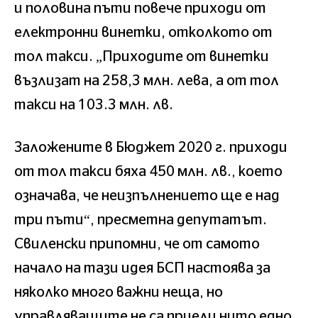
и половина пъти повече приходи от
електронни винетки, отколкото от
тол такси. „Приходите от винетки
възлизат на 258,3 млн. лева, а от тол
такси на 103.3 млн. лв.
Заложените в Бюджет 2020 г. приходи
от тол такси бяха 450 млн. лв., което
означава, че неизпълнението ще е над
три пъти“, пресметна депутатът.
Свиленски припомни, че от самото
начало на тази идея БСП настоява за
няколко много важни неща, но
управляващите не са приели нито едно