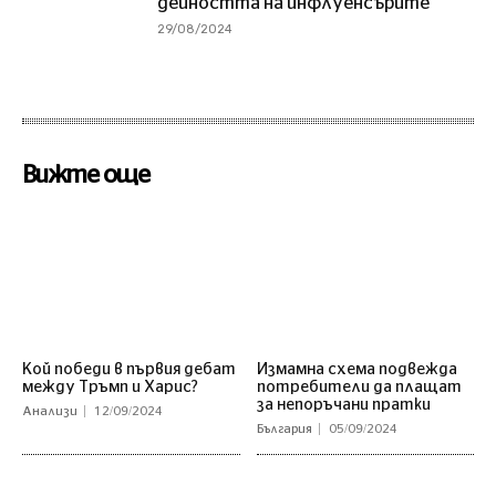
дейността на инфлуенсърите
29/08/2024
Вижте още
Кой победи в първия дебат
Измамна схема подвежда
между Тръмп и Харис?
потребители да плащат
за непоръчани пратки
Анализи
12/09/2024
България
05/09/2024