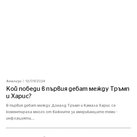
12/09/2024
Анализи
Кой победи в първия дебат между Тръмп
и Харис?
В първия дебат между Доналд Тръмп и Камала Харис се
коментираха много от важните за американците теми -
инфлацията,...