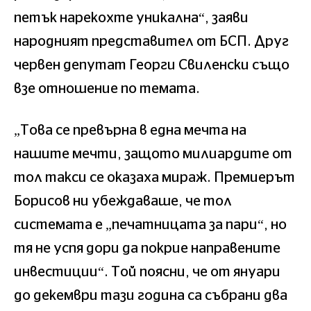
петък нарекохте уникална“, заяви
народният представител от БСП. Друг
червен депутат Георги Свиленски също
взе отношение по темата.
„Това се превърна в една мечта на
нашите мечти, защото милиардите от
тол такси се оказаха мираж. Премиерът
Борисов ни убеждаваше, че тол
системата е „печатницата за пари“, но
тя не успя дори да покрие направените
инвестиции“. Той поясни, че от януари
до декември тази година са събрани два