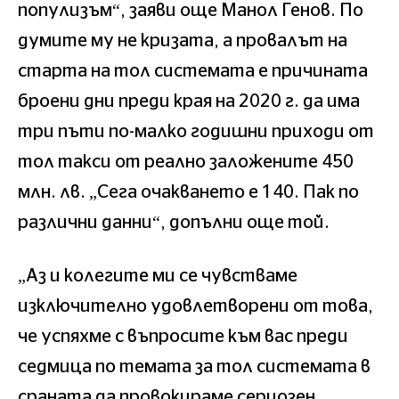
популизъм“, заяви още Манол Генов. По
думите му не кризата, а провалът на
старта на тол системата е причината
броени дни преди края на 2020 г. да има
три пъти по-малко годишни приходи от
тол такси от реално заложените 450
млн. лв. „Сега очакването е 140. Пак по
различни данни“, допълни още той.
„Аз и колегите ми се чувстваме
изключително удовлетворени от това,
че успяхме с въпросите към вас преди
седмица по темата за тол системата в
сраната да провокираме сериозен