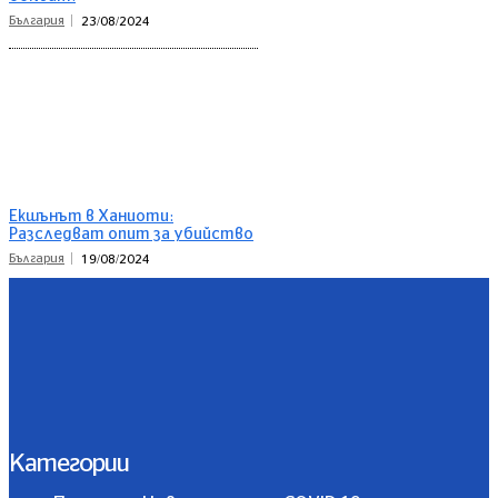
България
23/08/2024
Екшънът в Ханиоти:
Разследват опит за убийство
България
19/08/2024
Категории