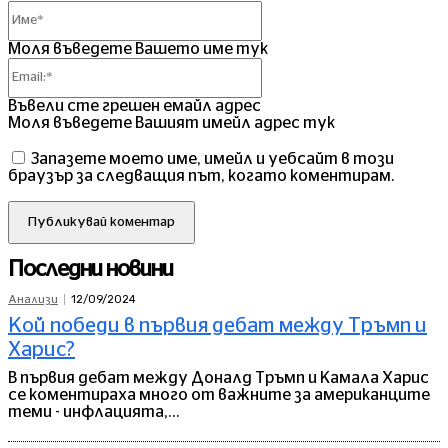
Име*
Моля въведете Вашето име тук
Email:*
Въвели сте грешен емайл адрес
Моля въведете Вашият имейл адрес тук
Запазете моето име, имейл и уебсайт в този
браузър за следващия път, когато коментирам.
Последни новини
12/09/2024
Анализи
Кой победи в първия дебат между Тръмп и
Харис?
В първия дебат между Доналд Тръмп и Камала Харис
се коментираха много от важните за американците
теми - инфлацията,...