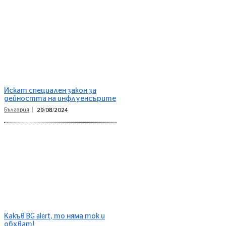
Искат специален закон за
дейността на инфлуенсърите
България
29/08/2024
Какъв BG alert, то няма ток и
обхват!