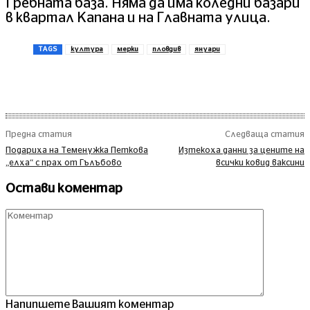
Гребната база. Няма да има коледни базари
в квартал Капана и на Главната улица.
TAGS
култура
мерки
пловдив
януари
Предна статия
Следваща статия
Подариха на Теменужка Петкова
Изтекоха данни за цените на
„елха“ с прах от Гълъбово
всички ковид ваксини
Остави коментар
Комент
Напипшете Вашият коментар