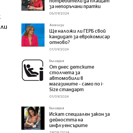
потребители да плащат
за непоръчани пратки
05/09/2024
к
Анализи
али
Ще наложи ли ГЕРБ свой
кандидат за еврокомисар
отново?
01/09/2024
България
От днес детските
столчета за
автомобили в
магазините – само по i-
Size стандарт
01/09/2024
България
Искат специален закон за
дейността на
инфлуенсърите
29/08/2024