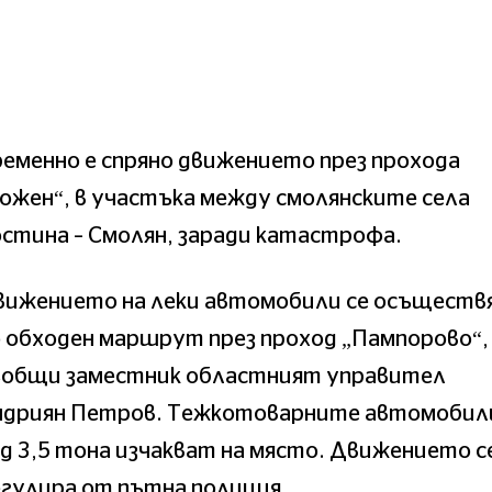
еменно е спряно движението през прохода
ожен“, в участъка между смолянските села
стина – Смолян, заради катастрофа.
вижението на леки автомобили се осъществ
 обходен маршрут през проход „Пампорово“,
ъобщи заместник областният управител
ндриян Петров. Тежкотоварните автомобил
д 3,5 тона изчакват на място. Движението с
гулира от пътна полиция.