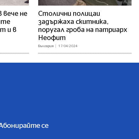
 вече не
Столични полицаи
ите
задържаха скитника,
т и в
поругал гроба на патриарх
Неофит
България
17/04/2024
Абонирайте се