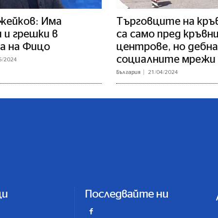
жейков: Има
Търговците на кръв
 и грешки в
са само пред кръвн
а на Фицо
центрове, но дебна
социалните мрежи
5/2024
България
21/04/2024
ци
Последвайте ни