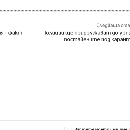
Следваща ст
ия – факт
Полицаи ще придружават до ур
поставените под каран
Email:*
Запазете моето име, имей