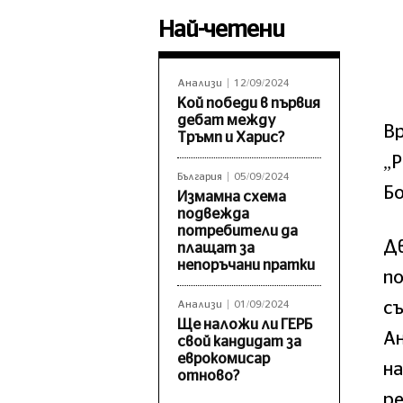
Най-четени
Анализи
12/09/2024
Кой победи в първия
дебат между
Вр
Тръмп и Харис?
„Р
България
05/09/2024
Бо
Измамна схема
подвежда
потребители да
Д
плащат за
непоръчани пратки
по
с
Анализи
01/09/2024
Ще наложи ли ГЕРБ
А
свой кандидат за
еврокомисар
на
отново?
ре