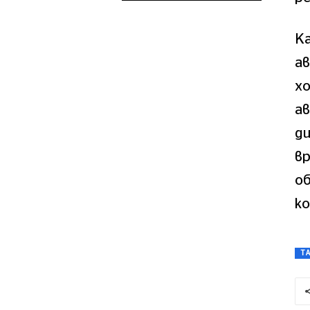
К
а
хо
а
ди
вр
об
к
T