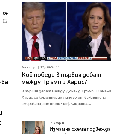
12/09/2024
Анализи
Кой победи в първия дебат
ява
между Тръмп и Харис?
В първия дебат между Доналд Тръмп и Камала
Харис се коментираха много от важните за
американците теми - инфлацията,...
и
е
България
Измамна схема подвежда