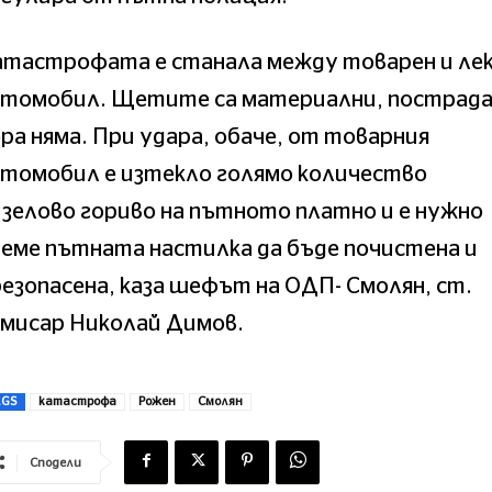
атастрофата е станала между товарен и ле
втомобил. Щетите са материални, пострад
ра няма. При удара, обаче, от товарния
втомобил е изтекло голямо количество
зелово гориво на пътното платно и е нужно
еме пътната настилка да бъде почистена и
езопасена, каза шефът на ОДП- Смолян, ст.
омисар Николай Димов.
AGS
катастрофа
Рожен
Смолян
Сподели