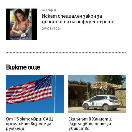
България
Искат специален закон за
дейността на инфлуенсърите
29/08/2024
Вижте още
От 15 октомври: САЩ
Екшънът в Ханиоти:
премахват визите за
Разследват опит за
румънци
убийство