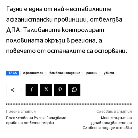
Газни е една от най-нестабилните
афганистански провинции, отбелязва
ДПА. Талибаните контролират
половината окръзи в региона, а
повечето от останалите са оспорвани.
TAGS
Афганистан
бомбено нападение
ранени
убити
Предна статия
Следваща статия
Посолство на Русия: Запазваме
Министърът на
право на ответни мерки
здравеопазването на
Словения подаде оставка