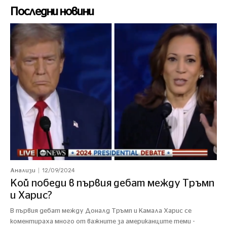
Последни новини
12/09/2024
Анализи
Кой победи в първия дебат между Тръмп
и Харис?
В първия дебат между Доналд Тръмп и Камала Харис се
коментираха много от важните за американците теми -