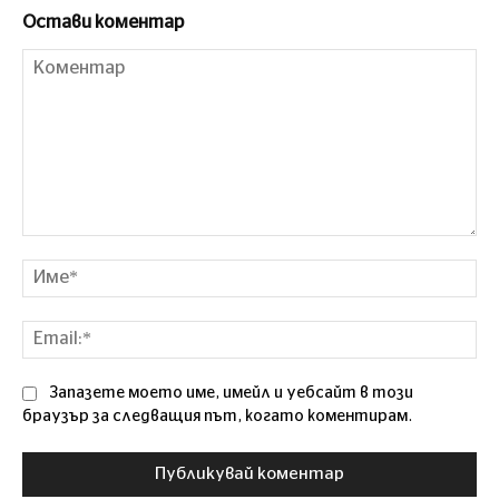
Остави коментар
Коментар
Им
Ema
Запазете моето име, имейл и уебсайт в този
браузър за следващия път, когато коментирам.