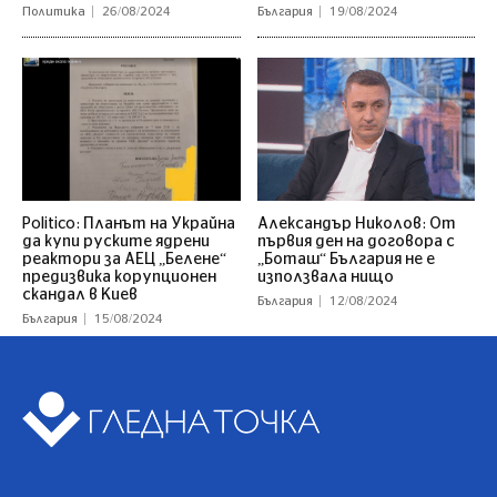
Политика
26/08/2024
България
19/08/2024
Politico: Планът на Украйна
Александър Николов: От
да купи руските ядрени
първия ден на договора с
реактори за АЕЦ „Белене“
„Боташ“ България не е
предизвика корупционен
използвала нищо
скандал в Киев
България
12/08/2024
България
15/08/2024