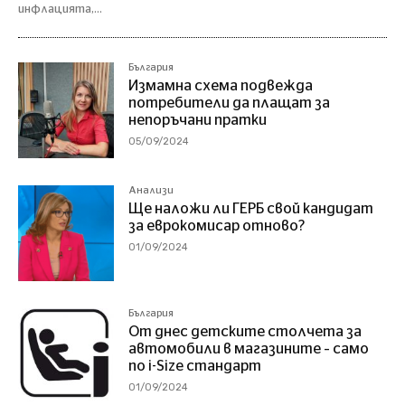
инфлацията,...
България
Измамна схема подвежда
потребители да плащат за
непоръчани пратки
05/09/2024
Анализи
Ще наложи ли ГЕРБ свой кандидат
за еврокомисар отново?
01/09/2024
България
От днес детските столчета за
автомобили в магазините – само
по i-Size стандарт
01/09/2024