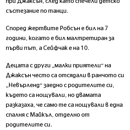
при Джаксън, след като спечели детско
състезание по танци.
Според жертвите Робсън е бил на 7
години, когато е бил малтретиран за
първи път, а Сейфчак е на 10.
Децата с други „малки приятели“ на
Джаксън често са отсядали в ранчото си
„Невърленд“ заедно с родителите си,
където са нощували, но двамата
разказаха, че само те са нощували в една
спалня с Майкъл, отделно от
родителите си.