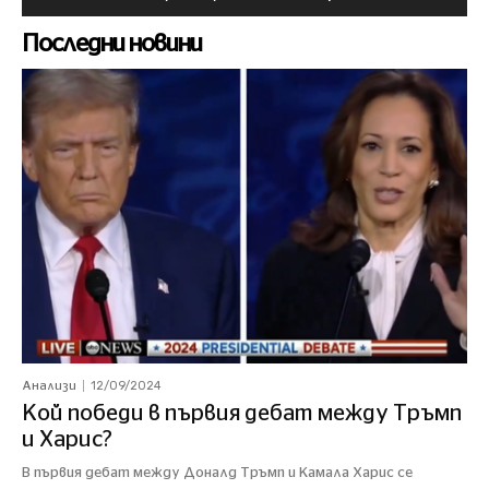
Последни новини
12/09/2024
Анализи
Кой победи в първия дебат между Тръмп
и Харис?
В първия дебат между Доналд Тръмп и Камала Харис се