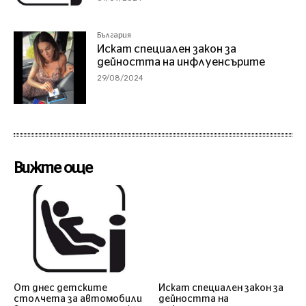
България
Искат специален закон за
дейността на инфлуенсърите
29/08/2024
Вижте още
От днес детските
Искат специален закон за
столчета за автомобили
дейността на