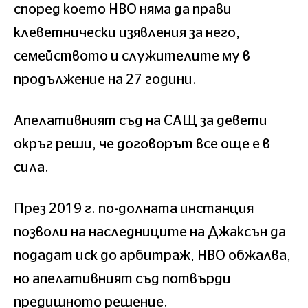
според което HBO няма да прави
клеветнически изявления за него,
семейството и служителите му в
продължение на 27 години.
Апелативният съд на САЩ за девети
окръг реши, че договорът все още е в
сила.
През 2019 г. по-долната инстанция
позволи на наследниците на Джаксън да
подадат иск до арбитраж, HBO обжалва,
но апелативният съд потвърди
предишното решение.