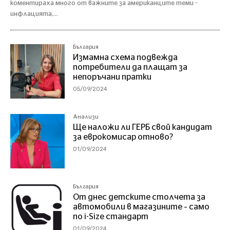
коментираха много от важните за американците теми -
инфлацията,...
България
Измамна схема подвежда
потребители да плащат за
непоръчани пратки
05/09/2024
Анализи
Ще наложи ли ГЕРБ свой кандидат
за еврокомисар отново?
01/09/2024
България
От днес детските столчета за
автомобили в магазините – само
по i-Size стандарт
01/09/2024