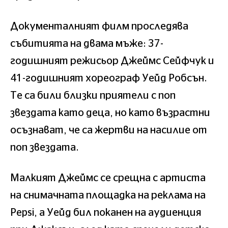
Документалният филм проследява
събитията на двама мъже: 37-
годишният режисьор Джеймс Сейфчук и
41-годишният хореограф Уейд Робсън.
Те са били близки приятели с поп
звездата като деца, но като възрастни
осъзнават, че са жертви на насилие от
поп звездата.
Малкият Джеймс се срещна с артиста
на снимачната площадка на реклама на
Pepsi, а Уейд бил поканен на аудиенция