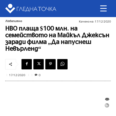
Любопитно
Качено на:
17/12/2020
HBO плаща $100 млн. на
семейството на Майкъл Джексън
заради филма „Да напуснеш
Невърленд“
0
17/12/2020