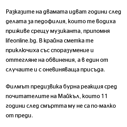
Разказите на двамата идват години след
делата за педофилия, които те водиха
приживе срещу музиканта, припомня
lifeonline.bg. В крайна сметка те
приключиха със споразумение и
оттегляне на обвинения, а в един от
случаите и с оневиняваща присъда.
Филмът предизвика бурна реакция сред
почитателите на Майкъл, които 11
години след смъртта му не са по-малко
от преди.