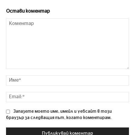
Остави коментар
Коментар
Им
Ema
Запазете моето име, имейл и уебсайт в този
браузър за следващия път, когато коментирам.