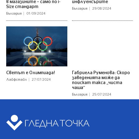
в магазините – само по i-
инфлуенсърите
Size стандарт
България
29/08/2024
България
01/09/2024
Светът е Олимпиада!
Габриела Руменова: Скоро
заведенията може да
Лайфстайл
27/07/2024
поискат такса „чиста
чаша“
България
25/07/2024