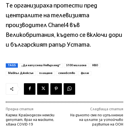
Те организираха протести пред
централите на телевизията
производител Chanel4 във
Великобритания, където се включи дори
и българският рапър Устата.
TAGS
„Да напуснеш Невърленд“
$100 милиона
HBO
Майкъл Джексън
плащане
семейство
филм
Предна статия
Следваща статия
Карма: Крайнодесен немски
На дъното сме по изпълнение
депутат, враг на маските,
на целите за устойчиво
хвана COVID-19
развитие на ООН