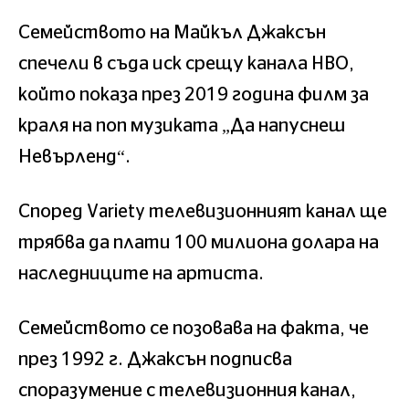
Семейството на Майкъл Джаксън
спечели в съда иск срещу канала HBO,
който показа през 2019 година филм за
краля на поп музиката „Да напуснеш
Невърленд“.
Според Variety телевизионният канал ще
трябва да плати 100 милиона долара на
наследниците на артиста.
Семейството се позовава на факта, че
през 1992 г. Джаксън подписва
споразумение с телевизионния канал,