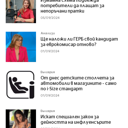
Измамна схема подвежда
потребители да плащат за
непоръчани пратки
05/09/2024
Анализи
Ще наложи ли ГЕРБ свой кандидат
за еврокомисар отново?
01/09/2024
България
От днес детските столчета за
автомобили в магазините – само
по i-Size стандарт
01/09/2024
България
Искат специален закон за
дейността на инфлуенсърите