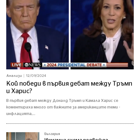
12/09/2024
Анализи
Кой победи в първия дебат между Тръмп
и Харис?
В първия дебат между Доналд Тръмп и Камала Харис се
коментираха много от важните за американците теми -
инфлацията,...
България