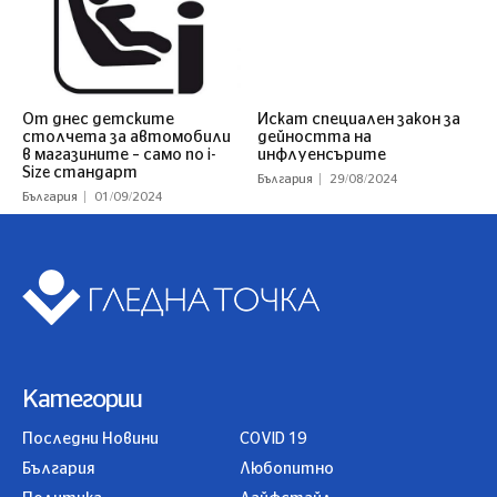
От днес детските
Искат специален закон за
столчета за автомобили
дейността на
в магазините – само по i-
инфлуенсърите
Size стандарт
България
29/08/2024
България
01/09/2024
Категории
Последни Новини
COVID 19
България
Любопитно