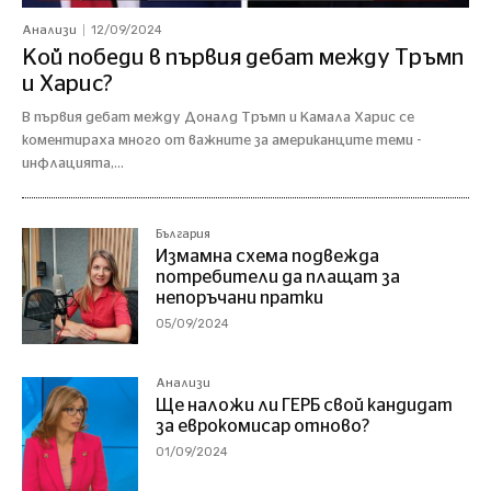
12/09/2024
Анализи
Кой победи в първия дебат между Тръмп
и Харис?
В първия дебат между Доналд Тръмп и Камала Харис се
коментираха много от важните за американците теми -
инфлацията,...
България
Измамна схема подвежда
потребители да плащат за
непоръчани пратки
05/09/2024
Анализи
Ще наложи ли ГЕРБ свой кандидат
за еврокомисар отново?
01/09/2024