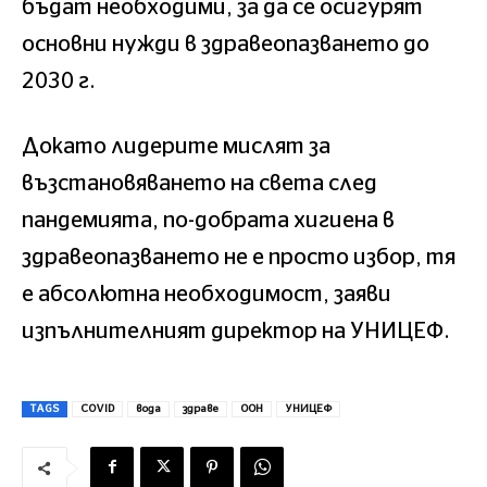
бъдат необходими, за да се осигурят
основни нужди в здравеопазването до
2030 г.
Докато лидерите мислят за
възстановяването на света след
пандемията, по-добрата хигиена в
здравеопазването не е просто избор, тя
е абсолютна необходимост, заяви
изпълнителният директор на УНИЦЕФ.
TAGS
COVID
вода
здраве
ООН
УНИЦЕФ