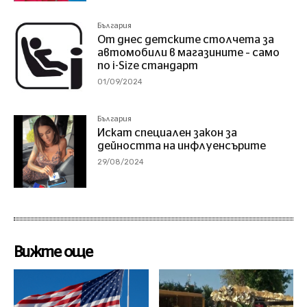
България
От днес детските столчета за
автомобили в магазините – само
по i-Size стандарт
01/09/2024
България
Искат специален закон за
дейността на инфлуенсърите
29/08/2024
Вижте още