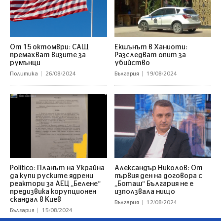
От 15 октомври: САЩ
Екшънът в Ханиоти:
премахват визите за
Разследват опит за
румънци
убийство
Политика
26/08/2024
България
19/08/2024
Politico: Планът на Украйна
Александър Николов: От
да купи руските ядрени
първия ден на договора с
реактори за АЕЦ „Белене“
„Боташ“ България не е
предизвика корупционен
използвала нищо
скандал в Киев
България
12/08/2024
България
15/08/2024