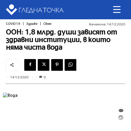
COVID 19
Здраве
Свят
Качено на:
14/12/2020
ООН: 1,8 млрд. души зависят от
здравни институции, в които
няма чиста вода
0
14/12/2020