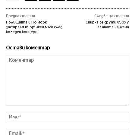
Предна статия
Следваща статия
Полицията в Ню Йорк
Спирка се срути върху
застреля въоръжен мъж след
главата на жена
коледен концерт
Остави коментар
Коментар
Им
Ema