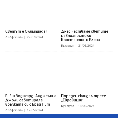
Светът е Олимпиада!
Днес честваме светите
равноапостоли
Лайфстайл
27/07/2024
Константин и Елена
България
21/05/2024
Бивш бодигард: Анджелина
Пореден скандал тресе
Джоли саботирала
„Евровизия“
връзката си с Брад Пит
Култура
14/05/2024
Лайфстайл
17/05/2024