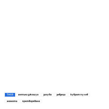
TAGS
антъни джошуа
загуба
зевзеци
кубрат пулев
мемета
претворяване