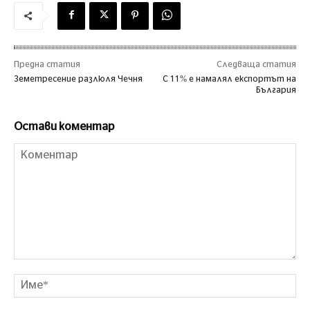
Предна статия
Следваща статия
Земетресение разлюля Чечня
С 11% е намалял експортът на
България
Остави коментар
Коментар
Им