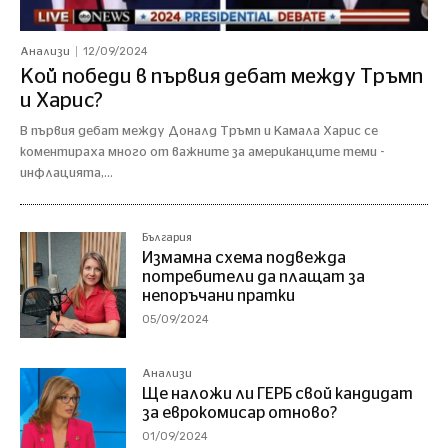
12/09/2024
Анализи
Кой победи в първия дебат между Тръмп
и Харис?
В първия дебат между Доналд Тръмп и Камала Харис се
коментираха много от важните за американците теми -
инфлацията,...
България
Измамна схема подвежда
потребители да плащат за
непоръчани пратки
05/09/2024
Анализи
Ще наложи ли ГЕРБ свой кандидат
за еврокомисар отново?
01/09/2024