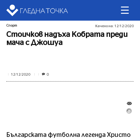
Спорт
Качено на:
12/12/2020
Стоичков надъха Кобрата преди
мача с Джошуа
0
12/12/2020
Българската футболна легенда Христо