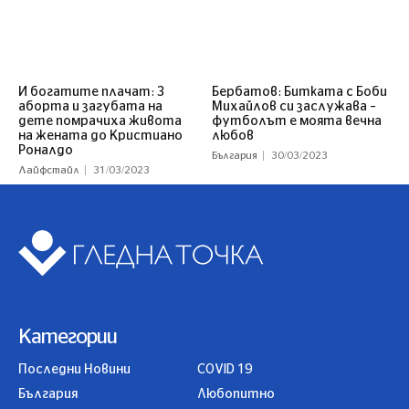
И богатите плачат: 3
Бербатов: Битката с Боби
аборта и загубата на
Михайлов си заслужава –
дете помрачиха живота
футболът е моята вечна
на жената до Кристиано
любов
Роналдо
България
30/03/2023
Лайфстайл
31/03/2023
Категории
Последни Новини
COVID 19
България
Любопитно