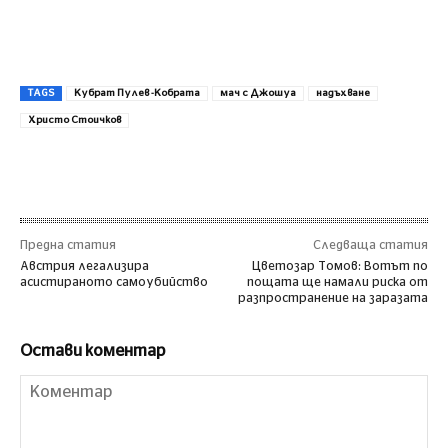
TAGS
Кубрат Пулев -Кобрата
мач с Джошуа
надъхване
Христо Стоичков
Предна статия
Следваща статия
Австрия легализира
Цветозар Томов: Вотът по
асистираното самоубийство
пощата ще намали риска от
разпространение на заразата
Остави коментар