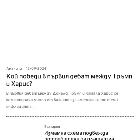
12/09/2024
Анализи
Кой победи в първия дебат между Тръмп
и Харис?
В първия дебат между Доналд Тръмп и Камала Харис се
коментираха много от важните за американците теми -
инфлацията,...
България
Измамна схема подвежда
потребители да плащат за