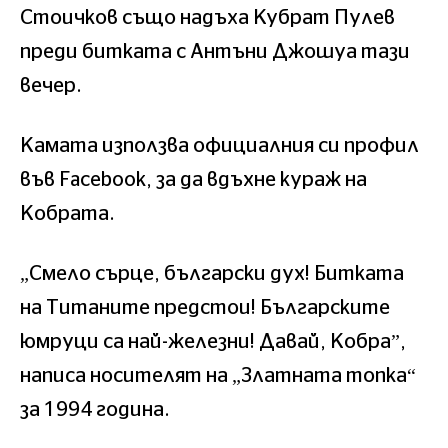
Стоичков също надъха Кубрат Пулев
преди битката с Антъни Джошуа тази
вечер.
Камата използва официалния си профил
във Facebook, за да вдъхне кураж на
Кобрата.
„Смело сърце, български дух! Битката
на Титаните предстои! Българските
юмруци са най-железни! Давай, Кобра”,
написа носителят на „Златната топка“
за 1994 година.