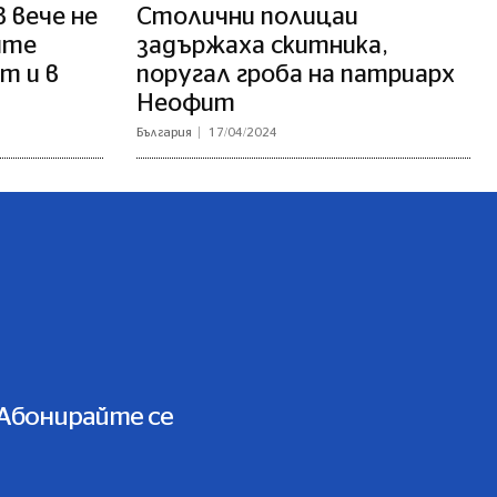
 вече не
Столични полицаи
ите
задържаха скитника,
т и в
поругал гроба на патриарх
Неофит
България
17/04/2024
Абонирайте се