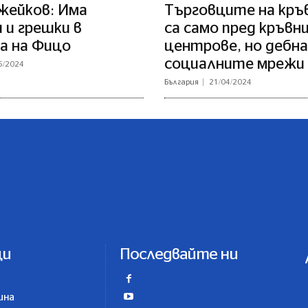
жейков: Има
Търговците на кръв
 и грешки в
са само пред кръвн
а на Фицо
центрове, но дебна
социалните мрежи
5/2024
България
21/04/2024
ци
Последвайте ни
ина