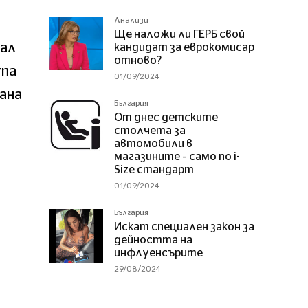
Анализи
Ще наложи ли ГЕРБ свой
вал
кандидат за еврокомисар
отново?
упа
01/09/2024
рана
България
От днес детските
столчета за
автомобили в
магазините – само по i-
Size стандарт
01/09/2024
България
Искат специален закон за
дейността на
инфлуенсърите
29/08/2024