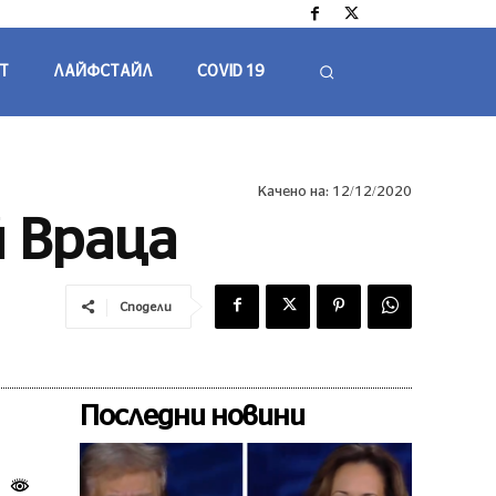
Т
ЛАЙФСТАЙЛ
COVID 19
Качено на:
12/12/2020
й Враца
Сподели
Последни новини