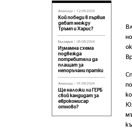
Анализи
12/09/2024
Кой победи в първия
дебат между
Вл
Тръмп и Харис?
но
България
05/09/2024
ок
Измамна схема
подвежда
Вр
потребители да
плащат за
непоръчани пратки
Сп
п
Анализи
01/09/2024
Ще наложи ли ГЕРБ
ко
свой кандидат за
еврокомисар
Юж
отново?
мъ
к