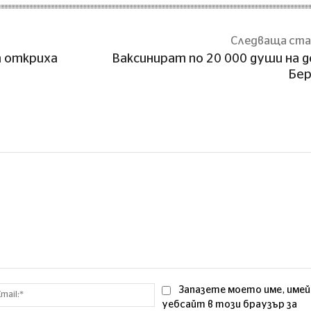
Следваща ст
а откриха
Ваксинират по 20 000 души на д
Бер
Email:*
Запазете моето име, имей
уебсайт в този браузър за