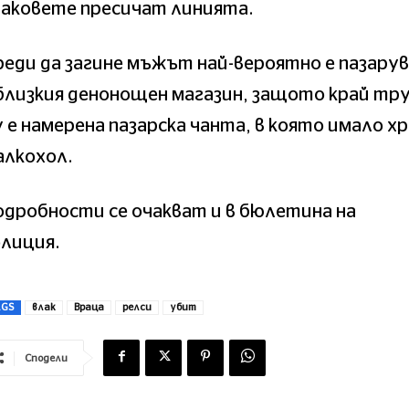
лаковете пресичат линията.
еди да загине мъжът най-вероятно е пазару
близкия денонощен магазин, защото край тр
 е намерена пазарска чанта, в която имало х
алкохол.
дробности се очакват и в бюлетина на
лиция.
AGS
влак
Враца
релси
убит
Сподели