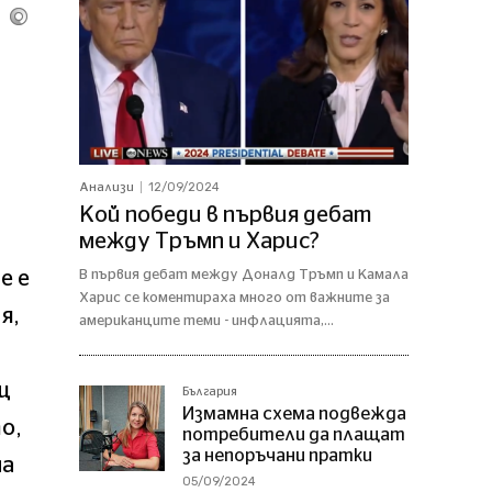
12/09/2024
Анализи
Кой победи в първия дебат
между Тръмп и Харис?
е е
В първия дебат между Доналд Тръмп и Камала
Харис се коментираха много от важните за
я,
американците теми - инфлацията,...
щ
България
Измамна схема подвежда
о,
потребители да плащат
за непоръчани пратки
на
05/09/2024