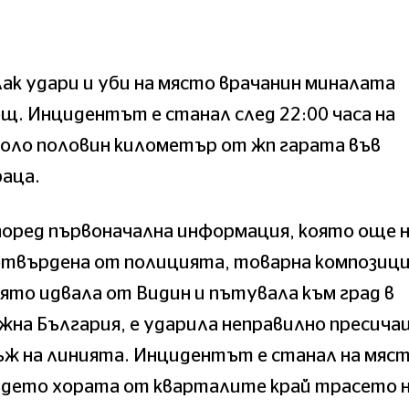
ак удари и уби на място врачанин миналата
щ. Инцидентът е станал след 22:00 часа на
оло половин километър от жп гарата във
аца.
оред първоначална информация, която още н
отвърдена от полицията, товарна композици
ято идвала от Видин и пътувала към град в
на България, е ударила неправилно пресича
ж на линията. Инцидентът е станал на мяст
ъдето хората от кварталите край трасето 