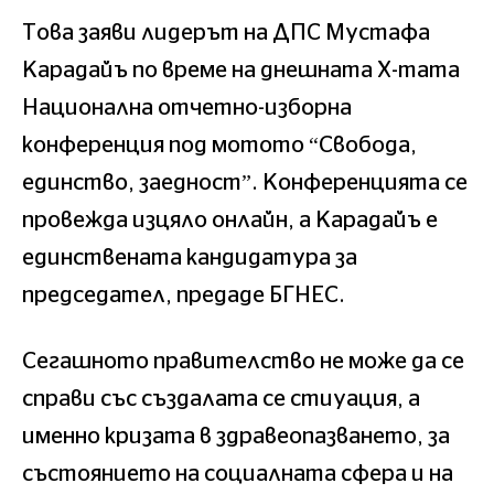
Това заяви лидерът на ДПС Мустафа
Карадайъ по време на днешната Х-тата
Национална отчетно-изборна
конференция под мотото “Свобода,
единство, заедност”. Конференцията се
провежда изцяло онлайн, а Карадайъ е
единствената кандидатура за
председател, предаде БГНЕС.
Сегашното правителство не може да се
справи със създалата се стиуация, а
именно кризата в здравеопазването, за
състоянието на социалната сфера и на