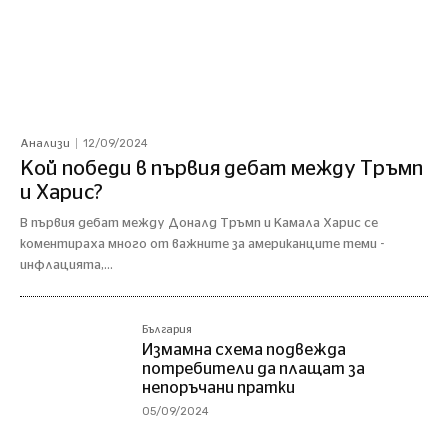
12/09/2024
Анализи
Кой победи в първия дебат между Тръмп
и Харис?
В първия дебат между Доналд Тръмп и Камала Харис се
коментираха много от важните за американците теми -
инфлацията,...
България
Измамна схема подвежда
потребители да плащат за
непоръчани пратки
05/09/2024