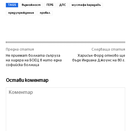
TAGS
възможност
ГЕРБ
ДПС
мустафа карадайъ
предупреждение
провал
Предна статия
Следваща статия
Не приемат болната съпруга
Харисън Форд отново ще
на лидера на БОЕЦ в нито една
бъде Индиана Джоунс на 80 г.
софийска болница
Остави коментар