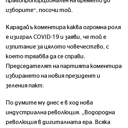
правопропорционален на времето до
изборите“, посочи той.
Карадайъ коментира каква огромна роля
е изиграл COVID-19 и заяви, че той е
изпитание за цялото човечестгво, с
което тряабва да се справи.
Председателят на партията коментира
избирането на новия президент и
зеления пакт.
По думите му днес е в ход нова
индустриална революция. „Водородна
революция в дигиталната ера. Всяка