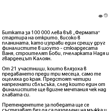
Битката за 100 000 лева във „Фермата“
стартира на открито, високо в
планината, като изправи един срещу друг
финалистите в шоуто – стюардесата
Ваня, строителят Боби, пчеларката Надя и
гвардеецът Калоян.
От 21 участници, които влязоха в
предаването преди три месеца, само те
оцеляха до края. Предстоят четири
напрегнати сблъсъка, след които един от
финалистите ще вдигне мечтания чек над
главата си.
Претендентите за победата ще се
състезават без да са разделени на мъжка и