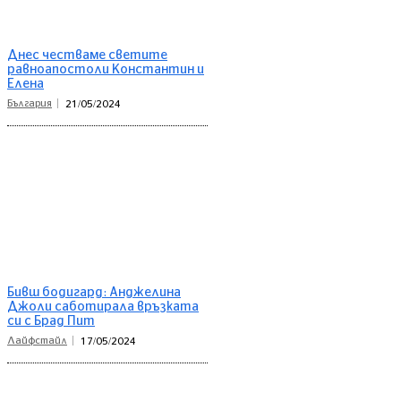
Днес честваме светите
равноапостоли Константин и
Елена
България
21/05/2024
Бивш бодигард: Анджелина
Джоли саботирала връзката
си с Брад Пит
Лайфстайл
17/05/2024