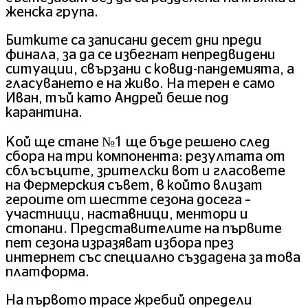
женска група.
Битките са записани десет дни преди
финала, за да се избегнат непредвидени
ситуации, свързани с ковид-пандемията, а
гласуването е на живо. На терен е само
Иван, тъй като Андрей беше под
карантина.
Кой ще стане №1 ще бъде решено след
сбора на три компонента: резултата от
сблъсъците, зрителски вот и гласовете
на Фермерския съвет, в който влизат
героите от шестте сезона досега –
участници, наставници, ментори и
стопани. Представителите на първите
пет сезона изразяват избора през
интернет със специално създадена за това
платформа.
На първото трасе жребий определи