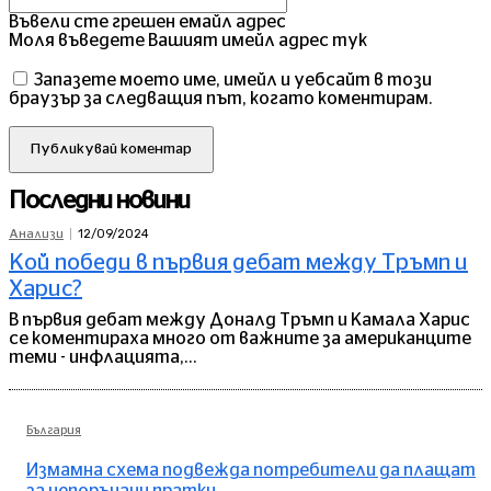
Въвели сте грешен емайл адрес
Моля въведете Вашият имейл адрес тук
Запазете моето име, имейл и уебсайт в този
браузър за следващия път, когато коментирам.
Последни новини
12/09/2024
Анализи
Кой победи в първия дебат между Тръмп и
Харис?
В първия дебат между Доналд Тръмп и Камала Харис
се коментираха много от важните за американците
теми - инфлацията,...
България
Измамна схема подвежда потребители да плащат
за непоръчани пратки