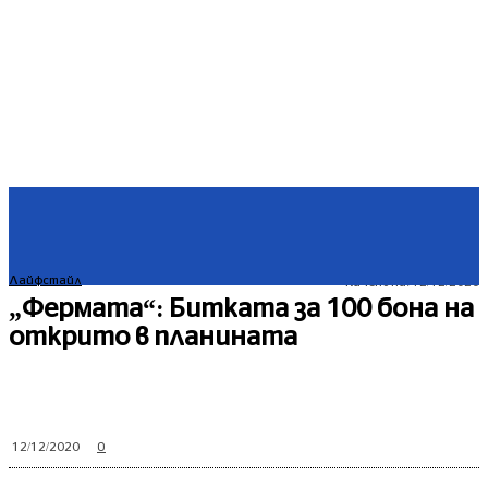
Лайфстайл
Качено на:
12/12/2020
„Фермата“: Битката за 100 бона на
открито в планината
0
12/12/2020