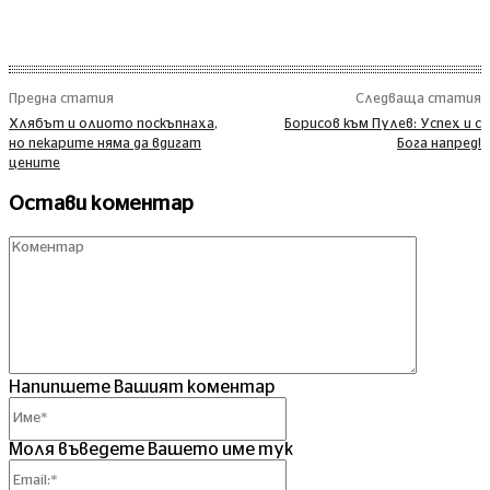
Предна статия
Следваща статия
Хлябът и олиото поскъпнаха,
Борисов към Пулев: Успех и с
но пекарите няма да вдигат
Бога напред!
цените
Остави коментар
Комент
Напипшете Вашият коментар
Име*
Моля въведете Вашето име тук
Email:*