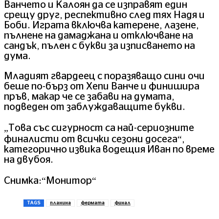
Ванчето и Калоян да се изправят един
срещу друг, респективно след тях Надя и
Боби. Играта включва катерене, лазене,
пълнене на дамаджана и отключване на
сандък, пълен с букви за изписването на
дума.
Младият гвардеец с поразяващо сини очи
беше по-бърз от Хепи Ванче и финишира
пръв, макар че се забави на думата,
подведен от заблуждаващите букви.
„Това със сигурност са най-сериозните
финалисти от всички сезони досега“,
категорично извика водещия Иван по време
на двубоя.
Снимка:“Монитор“
TAGS
планина
фермата
финал