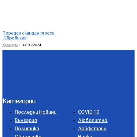
Пореден скандал тресе
„Евровизия“
Култура
14/05/2024
Категории
Последни Новини
COVID 19
България
Любопитно
Политика
Лайфстайл
Общество
Наука