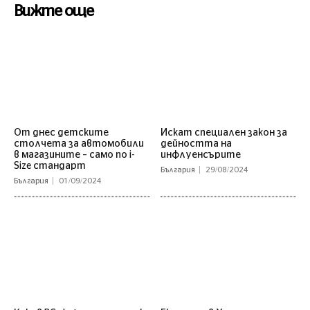
Вижте още
От днес детските
Искат специален закон за
столчета за автомобили
дейността на
в магазините – само по i-
инфлуенсърите
Size стандарт
България
29/08/2024
България
01/09/2024