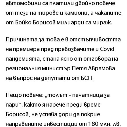
автомобили са платили двойно повече
от тези на тирове и камиони, а чаканите
от Бойко Борисов милиарди са мираж.
Причината за това е в отстъпчивостта
на премиера пред превозвачите и Covid
пандемията, стана ясно от отговора на
регионалния министър Петя Аврамова
на въпрос на депутати от БСП.
Нещо повече: „толът – печатница за
пари“, както я нарече преди време
Борисов, не успява дори да покрие
направените инвестиции от 180 млн. лв.