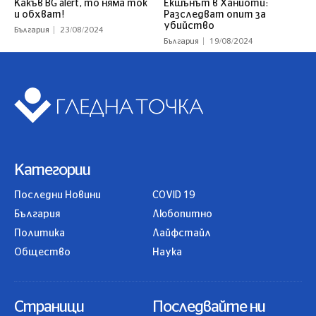
Какъв BG alert, то няма ток
Екшънът в Ханиоти:
и обхват!
Разследват опит за
убийство
България
23/08/2024
България
19/08/2024
Категории
Последни Новини
COVID 19
България
Любопитно
Политика
Лайфстайл
Общество
Наука
Страници
Последвайте ни