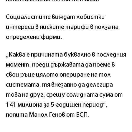
Социалистите виждат лобистки
интереси в ниските тарифи в полза на
определени фирми.
„Каква е причината буквално в последния
момент, преди държавата да поеме в
свои ръце цялото опериране на тол
системата, тя внезапно да делегира
това на друг, срещу солидната сума от
141 милиона за 5-годишен период“,
попита Манол Генов от БСП.