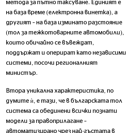
метода за пътно таксуване. Единият е
на база време (електронна винетка), а
другият – на база изминато разстояние
(тол за тежкотоварните автомобили),
които обичайно се въвеждат,
поддържат и оперират като независими
системи, посочи регионалният
министър.
Втора уникална характеристика, по
думите ѝ, е тази, че в българската тол
система са обединени всички познати
модели за правоприлагане –
автоматизирано чрез най-гъстата в