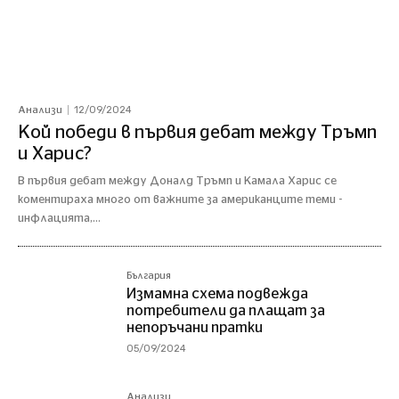
12/09/2024
Анализи
Кой победи в първия дебат между Тръмп
и Харис?
В първия дебат между Доналд Тръмп и Камала Харис се
коментираха много от важните за американците теми -
инфлацията,...
България
Измамна схема подвежда
потребители да плащат за
непоръчани пратки
05/09/2024
Анализи