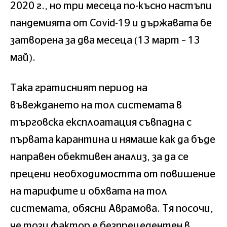
2020 г., но три месеца по-късно настъпи
пандемията от Covid-19 и държавата бе
затворена за два месеца (13 март – 13
май).
Така гратисният период на
въвеждането на тол системата в
търговска експлоатация съвпадна с
първата карантина и нямаше как да бъде
направен обективен анализ, за да се
прецени необходимостта от повишение
на тарифите и обхвата на тол
системата, обясни Аврамова. Тя посочи,
че този фактор е безпрецедентен в