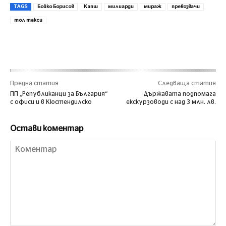
TAGS
Бойко Борисов
Капш
милиарди
мираж
превозвачи
тол такси
Предна статия
Следваща статия
ПП „Републиканци за България“
Държавата подпомага
с офиси и в Кюстендилско
екскурзоводи с над 3 млн. лв.
Остави коментар