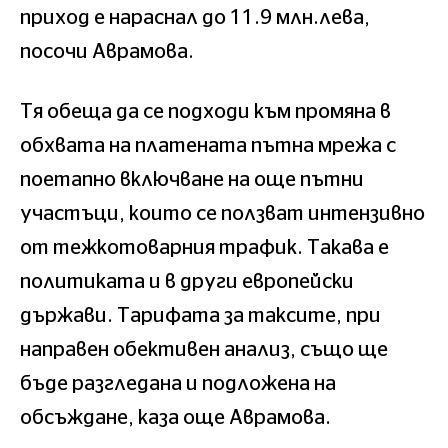
приход е нараснал до 11.9 млн.лева,
посочи Аврамова.
Тя обеща да се подходи към промяна в
обхвата на платената пътна мрежа с
поетапно включване на още пътни
участъци, които се ползват интензивно
от тежкотоварния трафик. Такава е
политиката и в други европейски
държави. Тарифата за таксите, при
направен обективен анализ, също ще
бъде разгледана и подложена на
обсъждане, каза още Аврамова.