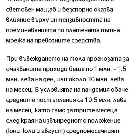
световен мащаб и безспорно оказва
влияние върху интензивността на
преминаванията по платената пътна
мрежа на превозните средства.
При въвеждането на тола прогнозата за
очакваните приходи беше по 1 млн. – 1.5
млн. лева на ден, или около 30 млн. лева
на месец. В условията на пандемия обаче
средните постъпления са 10.5 млн. лева
на месец, като само за трите месеца
след края на извънредното положение
(юни, юли и август) средномесечният