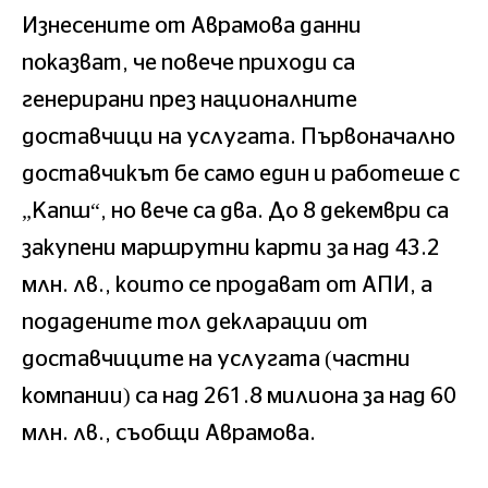
Изнесените от Аврамова данни
показват, че повече приходи са
генерирани през националните
доставчици на услугата. Първоначално
доставчикът бе само един и работеше с
„Капш“, но вече са два. До 8 декември са
закупени маршрутни карти за над 43.2
млн. лв., които се продават от АПИ, а
подадените тол декларации от
доставчиците на услугата (частни
компании) са над 261.8 милиона за над 60
млн. лв., съобщи Аврамова.