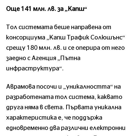
Още 141 млн. лв. за „Капш“
Тол системата беше направена от
консорциума „Капш Трафик Солюшънс“
срещу 180 млн. лв. и се оперира от него
заедно с Агенция „Пътна
инфраструктура“.
Аврамова посочи и „уникалността“ на
разработената тол система, каквато
друга няма в света. Първата уникална
характеристика е, че поддържа
едновременно два различни електронни