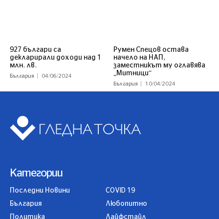
927 българи са
Румен Спецов остава
декларирали доходи над 1
начело на НАП,
млн. лв.
заместникът му оглавява
„Митници“
България
04/06/2024
България
10/04/2024
Категории
Последни Новини
COVID 19
България
Любопитно
Политика
Лайфстайл