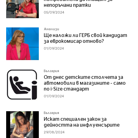
непоръчани пратки
05/09/2024
Анализи
Ще наложи ли ГЕРБ свой кандидат
за еврокомисар отново?
01/09/2024
България
От днес детските столчета за
автомобили в магазините – само
по i-Size стандарт
01/09/2024
България
Искат специален закон за
дейността на инфлуенсърите
29/08/2024