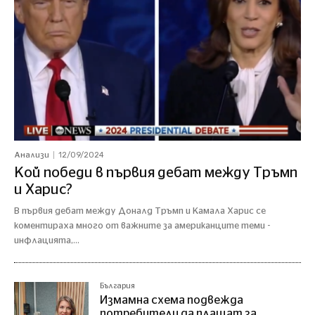
12/09/2024
Анализи
Кой победи в първия дебат между Тръмп
и Харис?
В първия дебат между Доналд Тръмп и Камала Харис се
коментираха много от важните за американците теми -
инфлацията,...
България
Измамна схема подвежда
потребители да плащат за