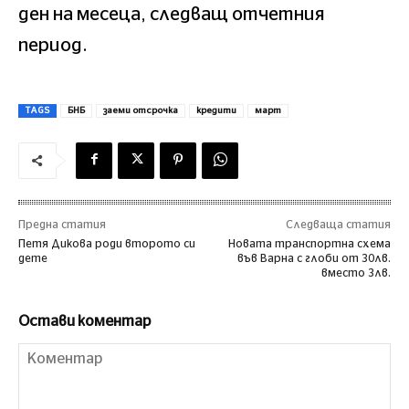
ден на месеца, следващ отчетния
период.
TAGS
БНБ
заеми отсрочка
кредити
март
Предна статия
Следваща статия
Петя Дикова роди второто си
Новата транспортна схема
дете
във Варна с глоби от 30лв.
вместо 3лв.
Остави коментар