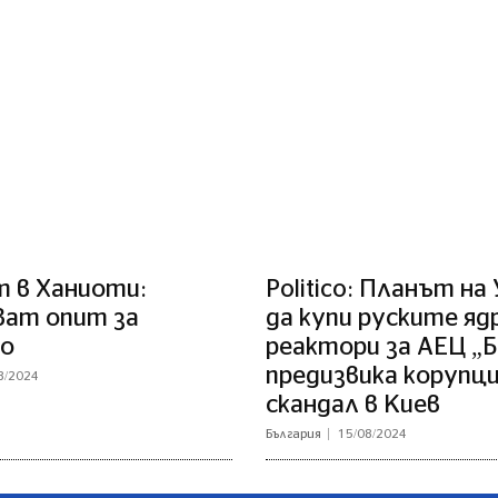
 в Ханиоти:
Politico: Планът на
ват опит за
да купи руските яд
о
реактори за АЕЦ „
предизвика корупц
8/2024
скандал в Киев
България
15/08/2024