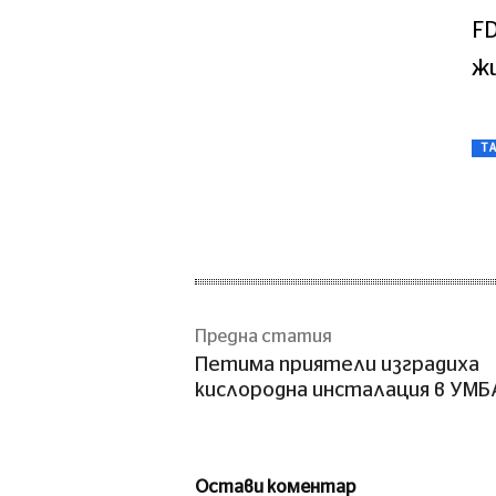
FD
жи
T
Предна статия
Петима приятели изградиха
кислородна инсталация в УМБ
Остави коментар