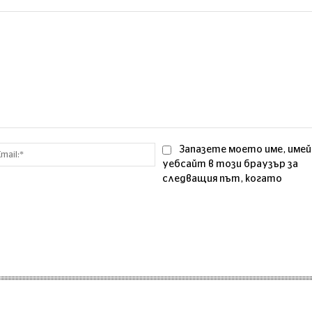
Email:*
Запазете моето име, имей
уебсайт в този браузър за
следващия път, когато