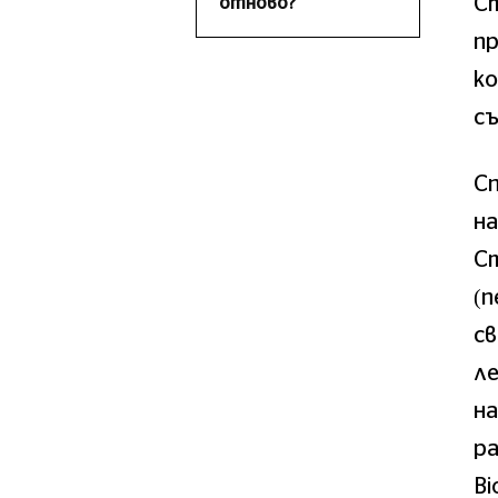
Ст
отново?
пр
ко
с
С
на
Ст
(п
св
ле
на
ра
Bi