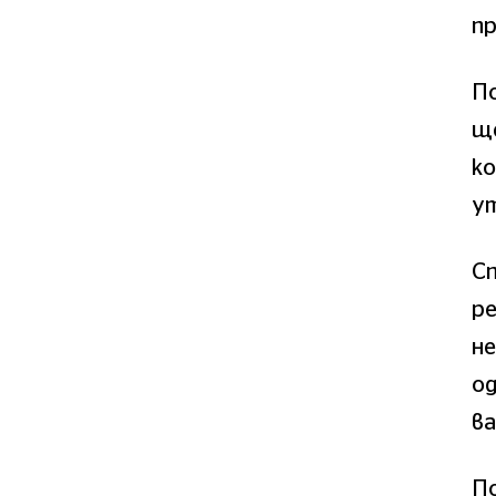
пр
По
ще
ко
ут
С
ре
н
од
ва
По