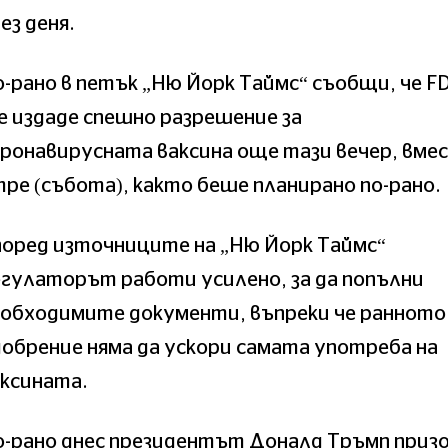
ез деня.
-рано в петък „Ню Йорк Таймс“ съобщи, че F
 издаде спешно разрешение за
ронавирусната ваксина още тази вечер, вме
ре (събота), както беше планирано по-рано.
поред източниците на „Ню Йорк Таймс“
гулаторът работи усилено, за да попълни
еобходимите документи, въпреки че ранното
обрение няма да ускори самата употреба на
ксината.
-рано днес президентът Доналд Тръмп приз