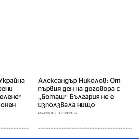
 Украйна
Александър Николов: От
рени
първия ден на договора с
Белене“
„Боташ“ България не е
ионен
използвала нищо
България
12/08/2024