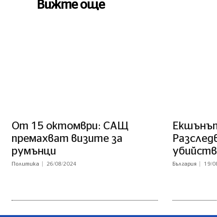
Вижте още
От 15 октомври: САЩ
Екшънът
премахват визите за
Разслед
румънци
убийств
Политика
26/08/2024
България
19/0