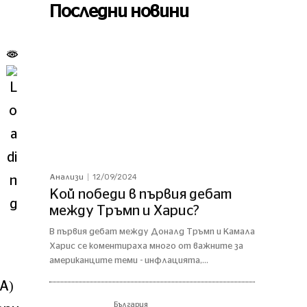
Последни новини
12/09/2024
Анализи
Кой победи в първия дебат
между Тръмп и Харис?
В първия дебат между Доналд Тръмп и Камала
Харис се коментираха много от важните за
американците теми - инфлацията,...
A)
България