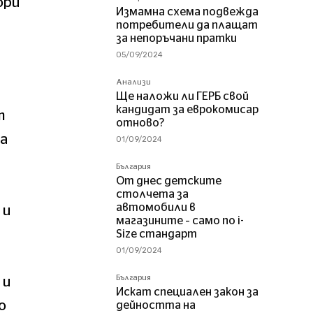
ори
Измамна схема подвежда
потребители да плащат
за непоръчани пратки
05/09/2024
Анализи
Ще наложи ли ГЕРБ свой
кандидат за еврокомисар
т
отново?
на
01/09/2024
България
От днес детските
столчета за
автомобили в
 и
магазините – само по i-
Size стандарт
01/09/2024
България
 и
Искат специален закон за
о
дейността на