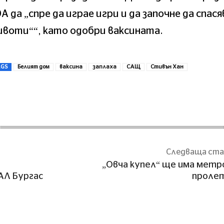
A да „спре да играе игри и да започне да спася
воти““, като одобри ваксината.
AGS
Белият дом
ваксина
заплаха
САЩ
Стивън Хан
Сподели
Следваща ст
„Овча купел“ ще има метр
АЛ Бургас
проле