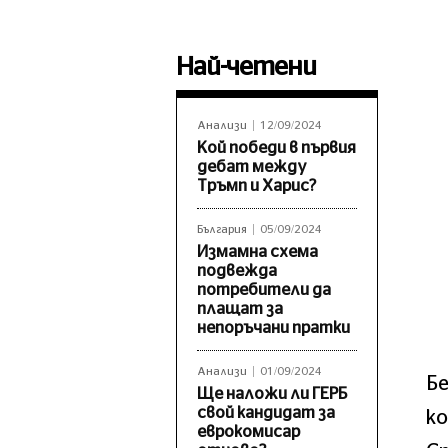
Най-четени
Анализи
12/09/2024
Кой победи в първия
дебат между
Тръмп и Харис?
България
05/09/2024
Измамна схема
подвежда
потребители да
плащат за
непоръчани пратки
Анализи
01/09/2024
Бе
Ще наложи ли ГЕРБ
свой кандидат за
ко
еврокомисар