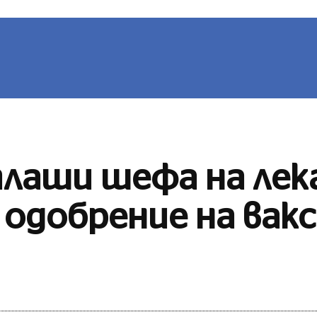
ВИНИ
БЪЛГАРИЯ
СВЯТ
ЛЮБОПИТНО
СП
плаши шефа на ле
 одобрение на вак