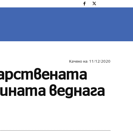
ОРТ
ЛАЙФСТАЙЛ
COVID 19
MORE
Качено на:
11/12/2020
карствената
сината веднага
Сподели