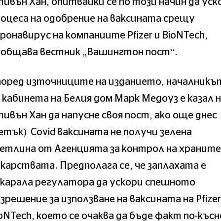
ивън Хан, опитвайки се по този начин да уск
оцеса на одобрение на ваксината срещу
ронавирус на компаниите Pfizer и BioNTech,
ъобщава вестник „Вашингтон пост“.
поред източниците на изданието, началникъ
 кабинета на Белия дом Марк Медоуз е казал 
ивън Хан да напусне своя пост, ако още днес
етък) Covid ваксината не получи зелена
етлина от Агенцията за контрол на храните
карствата. Предполага се, че заплахата е
карала регулатора да ускори спешното
зрешение за използване на ваксината на Pfizer
oNTech, което се очаква да бъде факт по-късн