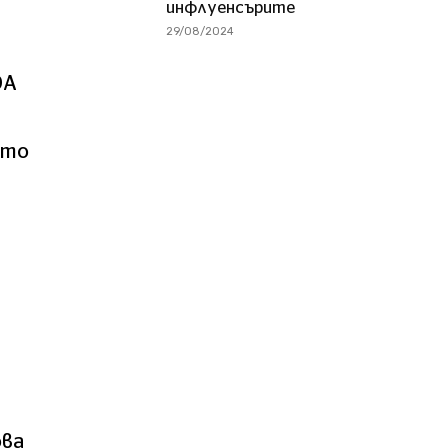
инфлуенсърите
29/08/2024
DA
сто
ова