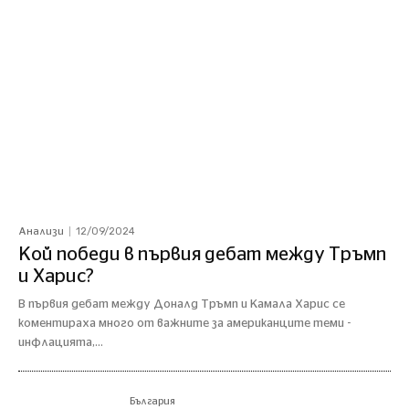
12/09/2024
Анализи
Кой победи в първия дебат между Тръмп
и Харис?
В първия дебат между Доналд Тръмп и Камала Харис се
коментираха много от важните за американците теми -
инфлацията,...
България