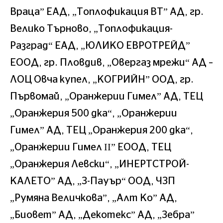
Враца” ЕАД, „Топлофикация ВТ” АД, гр.
Велико Търново, „Топлофикация-
Разград“ ЕАД, „ЮЛИКО ЕВРОТРЕЙД”
ЕООД, гр. Пловдив, „Овергаз мрежи“ АД –
ЛОЦ Овча купел, „КОГРИЙН” ООД, гр.
Първомай, „Оранжерии Гимел” АД, ТЕЦ
„Оранжерия 500 дка“, „Оранжерии
Гимел” АД, ТЕЦ „Оранжерия 200 дка“,
„Оранжерии Гимел ІІ” ЕООД, ТЕЦ
„Оранжерия Левски“, „ИНЕРТСТРОЙ-
КАЛЕТО” АД, „З-Пауър“ ООД, ЧЗП
„Румяна Величкова”, „Алт Ко” АД,
„Биовет” АД, „Декотекс” АД, „Зебра”