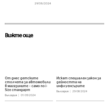
29/08/2024
Вижте още
От днес детските
Искат специален закон за
столчета за автомобили
дейността на
в магазините – само по i-
инфлуенсърите
Size стандарт
България
29/08/2024
България
01/09/2024