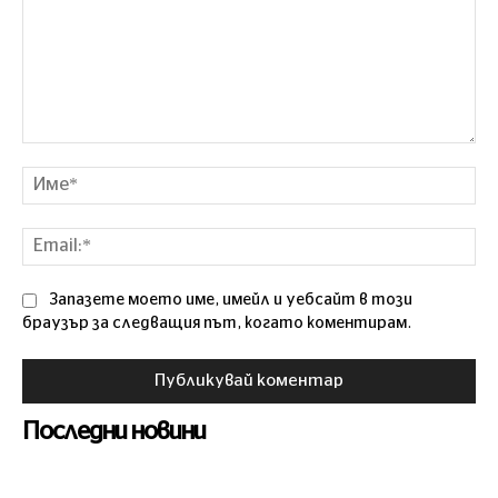
Коментар
Им
Ema
Запазете моето име, имейл и уебсайт в този
браузър за следващия път, когато коментирам.
Последни новини