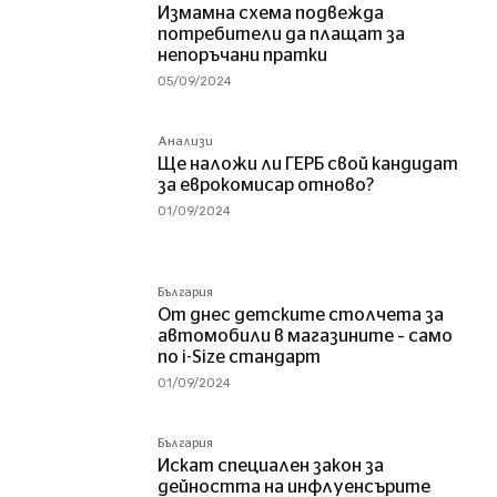
Измамна схема подвежда
потребители да плащат за
непоръчани пратки
05/09/2024
Анализи
Ще наложи ли ГЕРБ свой кандидат
за еврокомисар отново?
01/09/2024
България
От днес детските столчета за
автомобили в магазините – само
по i-Size стандарт
01/09/2024
България
Искат специален закон за
дейността на инфлуенсърите