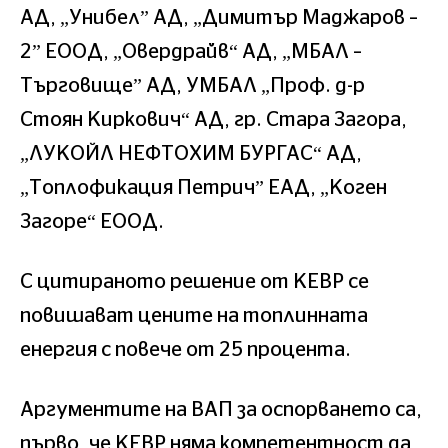
АД, „Унибел” АД, „Димитър Маджаров –
2” ЕООД, „Овердрайв“ АД, „МБАЛ –
Търговище” АД, УМБАЛ „Проф. д-р
Стоян Киркович“ АД, гр. Стара Загора,
„ЛУКОЙЛ НЕФТОХИМ БУРГАС“ АД,
„Топлофикация Петрич” ЕАД, „Коген
Загоре“ ЕООД.
С цитираното решение от КЕВР се
повишават цените на топлинната
енергия с повече от 25 процента.
Аргументите на ВАП за оспорването са,
първо, че КЕВР няма компетентност да