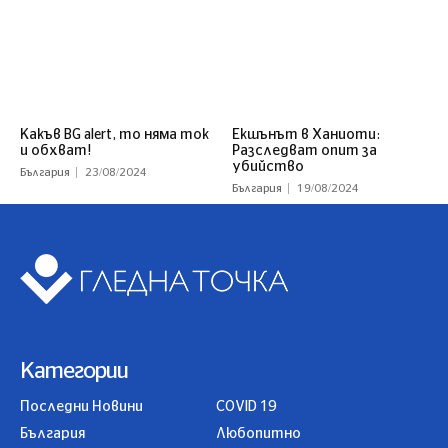
Какъв BG alert, то няма ток
Екшънът в Ханиоти:
и обхват!
Разследват опит за
убийство
България
23/08/2024
България
19/08/2024
Категории
Последни Новини
COVID 19
България
Любопитно