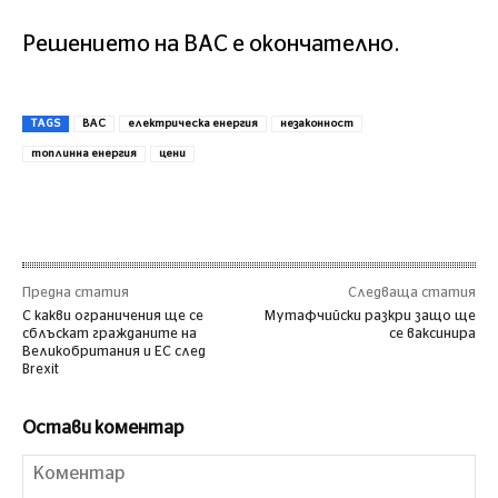
Решението на ВАС е окончателно.
TAGS
ВАС
електрическа енергия
незаконност
топлинна енергия
цени
Предна статия
Следваща статия
С какви ограничения ще се
Мутафчийски разкри защо ще
сблъскат гражданите на
се ваксинира
Великобритания и ЕС след
Brexit
Остави коментар