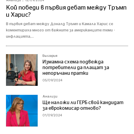
12/09/2024
Анализи
Кой победи в първия дебат между Тръмп
и Харис?
В първия дебат между Доналд Тръмп и Камала Харис се
коментираха много от важните за американците теми -
инфлацията,...
България
Измамна схема подвежда
потребители да плащат за
непоръчани пратки
05/09/2024
Анализи
Ще наложи ли ГЕРБ свой кандидат
за еврокомисар отново?
01/09/2024