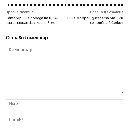
Предна статия
Следваща статия
Категорична победа на ЦСКА
Нина Добрев, звездата от TVD
над италианския гранд Рома
се прибра в София
Остави коментар
Коментар
Им
Ema