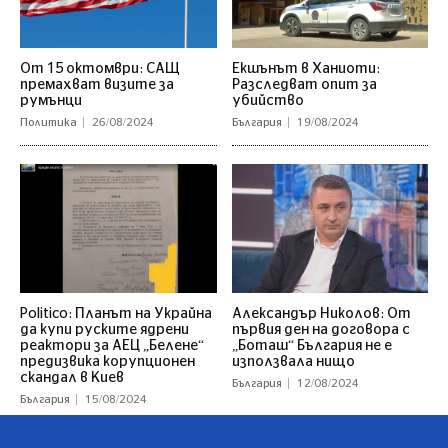
От 15 октомври: САЩ
Екшънът в Ханиоти:
премахват визите за
Разследват опит за
румънци
убийство
Политика
26/08/2024
България
19/08/2024
Politico: Планът на Украйна
Александър Николов: От
да купи руските ядрени
първия ден на договора с
реактори за АЕЦ „Белене“
„Боташ“ България не е
предизвика корупционен
използвала нищо
скандал в Киев
България
12/08/2024
България
15/08/2024