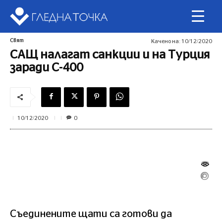
Свят
Качено на:
10/12/2020
САЩ налагат санкции и на Турция
заради С-400
0
10/12/2020
Съединените щати са готови да