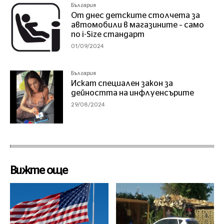
България
От днес детските столчета за
автомобили в магазините – само
по i-Size стандарт
01/09/2024
България
Искат специален закон за
дейността на инфлуенсърите
29/08/2024
Вижте още