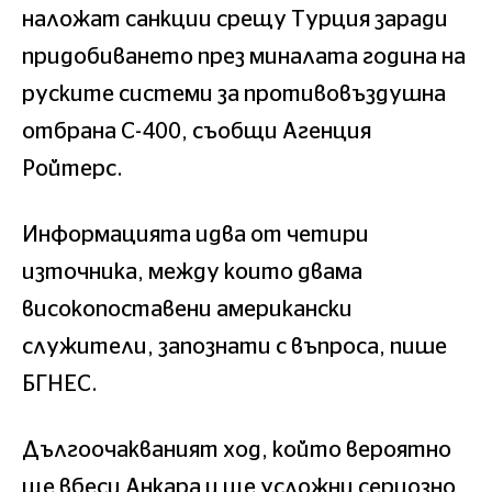
наложат санкции срещу Турция заради
придобиването през миналата година на
руските системи за противовъздушна
отбрана С-400, съобщи Агенция
Ройтерс.
Информацията идва от четири
източника, между които двама
високопоставени американски
служители, запознати с въпроса, пише
БГНЕС.
Дългоочакваният ход, който вероятно
ще вбеси Анкара и ще усложни сериозно