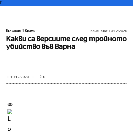
България
Крими
Качено на:
10/12/2020
Какви са версиите след тройното
убийство във Варна
0
10/12/2020