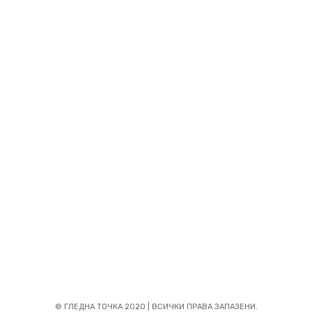
За нас
Изпрати новина
Общи условия
Политика за бисквитките
Контакти
Абонирайте се
© ГЛЕДНА ТОЧКА 2020 | ВСИЧКИ ПРАВА ЗАПАЗЕНИ.