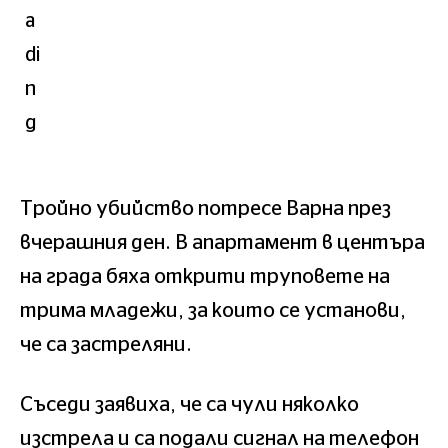
Тройно убийство потресе Варна през
вчерашния ден. В апартамент в центъра
на града бяха открити труповете на
трима младежи, за които се установи,
че са застреляни.
Съседи заявиха, че са чули няколко
изстрела и са подали сигнал на телефон