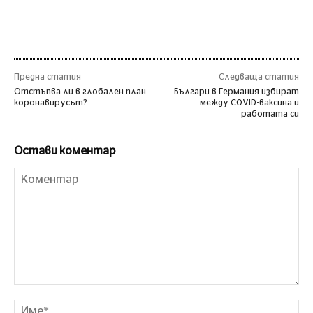
Предна статия
Следваща статия
Отстъпва ли в глобален план
Българи в Германия избират
коронавирусът?
между COVID-ваксина и
работата си
Остави коментар
Коментар
Им