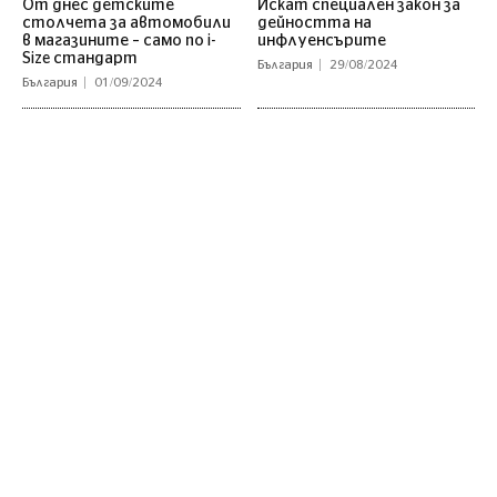
От днес детските
Искат специален закон за
столчета за автомобили
дейността на
в магазините – само по i-
инфлуенсърите
Size стандарт
България
29/08/2024
България
01/09/2024
Категории
Последни Новини
COVID 19
България
Любопитно
Политика
Лайфстайл
Общество
Наука
Страници
Последвайте ни