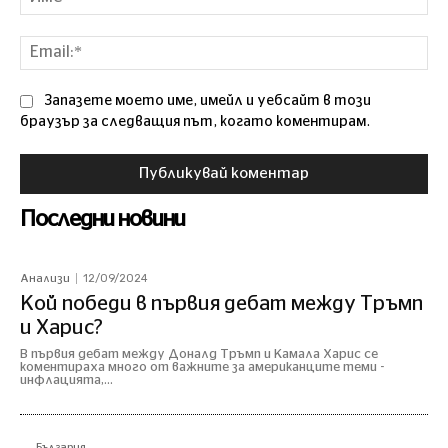
Ema
Запазете моето име, имейл и уебсайт в този
браузър за следващия път, когато коментирам.
Последни новини
12/09/2024
Анализи
Кой победи в първия дебат между Тръмп
и Харис?
В първия дебат между Доналд Тръмп и Камала Харис се
коментираха много от важните за американците теми -
инфлацията,...
България