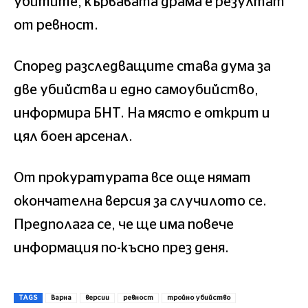
убитите, кървавата драма е резултат
от ревност.
Според разследващите става дума за
две убийства и едно самоубийство,
информира БНТ. На място е открит и
цял боен арсенал.
От прокуратурата все още нямат
окончателна версия за случилото се.
Предполага се, че ще има повече
информация по-късно през деня.
TAGS
Варна
версии
ревност
тройно убийство