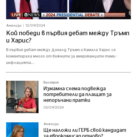
12/09/2024
Анализи
Кой победи в първия дебат между Тръмп
и Харис?
В първия дебат между Доналд Тръмп и Камала Харис се
коментираха много от важните за американците теми -
инфлацията,...
България
Измамна схема подвежда
потребители да плащат за
непоръчани пратки
05/09/2024
Анализи
Ще наложи ли ГЕРБ свой кандидат
за еврокомисар отново?