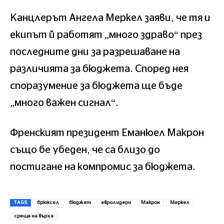
Канцлерът Ангела Меркел заяви, че тя и
екипът й работят „много здраво“ през
последните дни за разрешаване на
различията за бюджета. Според нея
споразумение за бюджета ще бъде
„много важен сигнал“.
Френският президент Еманюел Макрон
също бе убеден, че са близо до
постигане на компромис за бюджета.
TAGS
брюксел
бюджет
евролидери
Макрон
Меркел
среща на върха