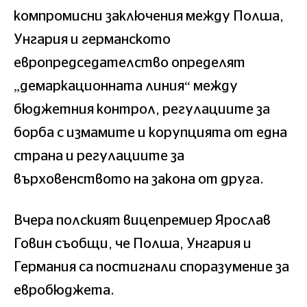
компромисни заключения между Полша,
Унгария и германското
европредседателство определят
„демаркационната линия“ между
бюджетния контрол, регулациите за
борба с измамите и корупцията от една
страна и регулациите за
върховенството на закона от друга.
Вчера полският вицепремиер Ярослав
Говин съобщи, че Полша, Унгария и
Германия са постигнали споразумение за
евробюджета.