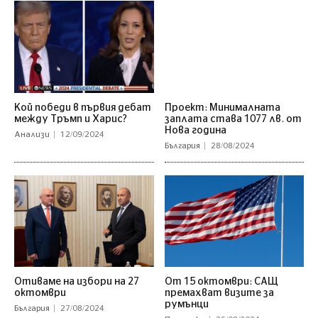
Кой победи в първия дебат
Проект: Минималната
между Тръмп и Харис?
заплата става 1077 лв. от
Нова година
Анализи
12/09/2024
България
28/08/2024
Отиваме на избори на 27
От 15 октомври: САЩ
октомври
премахват визите за
румънци
България
27/08/2024