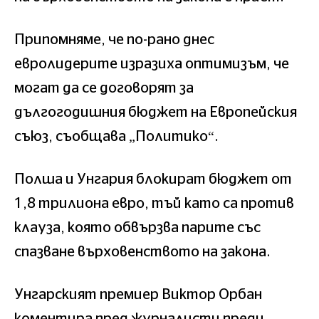
Припомняме, че по-рано днес
евролидерите изразиха оптимизъм, че
могат да се договорят за
дългогодишния бюджет на Европейския
съюз, съобщава „Политико“.
Полша и Унгария блокират бюджет от
1,8 трилиона евро, тъй като са против
клауза, която обвързва парите със
спазване върховенството на закона.
Унгарският премиер Виктор Орбан
коментира пред журналисти преди