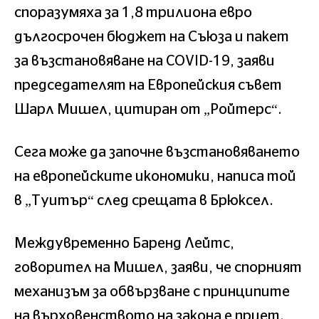
споразумяха за 1,8 трилиона евро
дългосрочен бюджет на Съюза и пакет
за възстановяване на COVID-19, заяви
председателят на Европейския съвет
Шарл Мишел, цитиран от „Ройтерс“.
Сега може да започне възстановяването
на европейските икономики, написа той
в „Туитър“ след срещата в Брюксел.
Междувременно Баренд Лейтс,
говорител на Мишел, заяви, че спорният
механизъм за обвързване с принципите
на върховенството на закона е приет.