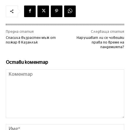
Предна статия
Следваща статия
Спасиха възрастен мъж от
Нарушават ли се човешки
пожар в Казанлък
права по време на
пандемията?
Остави коментар
Коментар
Им