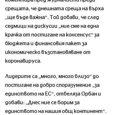
срещата, че днешната среща на върха
„ще бъде важна“. Той добави, че след
седмици на дискусии „ние сме на една
крачка от постигане на консенсус“ за
бюджета и финансовия пакет за
икономическо възстановяване от
коронавируса.
Лидерите са „много, много близо“ до
постигане на добро споразумение „за
единството на ЕС“, отбеляза Орбан и
добави: „Днес ние се борим за
единството на нашия общ континент“.