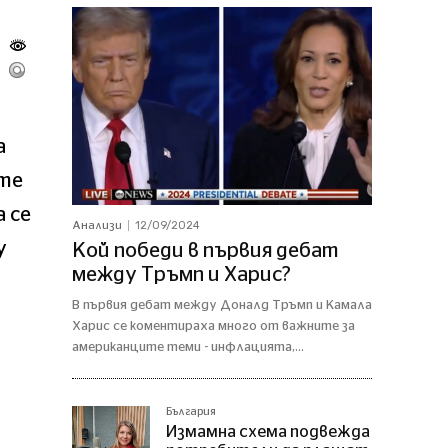
а
ите
а се
12/09/2024
Анализи
у
Кой победи в първия дебат
между Тръмп и Харис?
В първия дебат между Доналд Тръмп и Камала
Харис се коментираха много от важните за
американците теми - инфлацията,...
България
Измамна схема подвежда