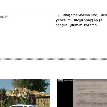
Email:*
Запазете моето име, имей
уебсайт в този браузър за
следващия път, когато