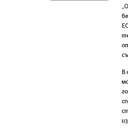
„
бе
Е
те
от
съ
В
мо
го
с
ст
и