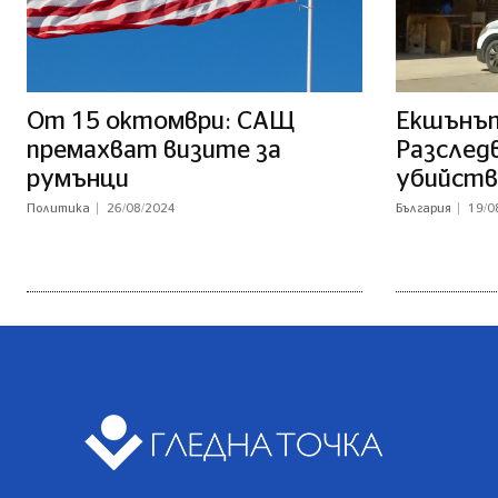
От 15 октомври: САЩ
Екшънът
премахват визите за
Разслед
румънци
убийств
Политика
26/08/2024
България
19/0