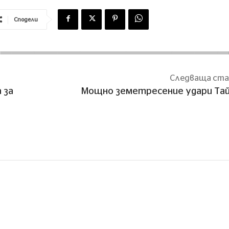
Сподели
Следваща ст
 за
Мощно земетресение удари Та