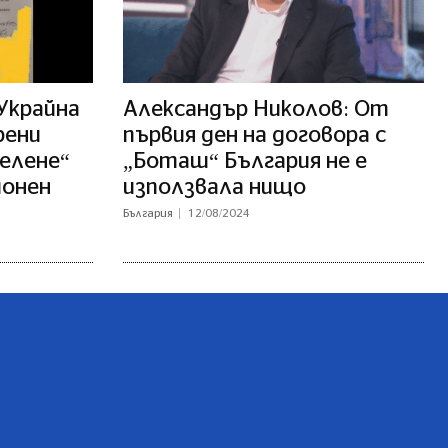
 Украйна
Александър Николов: От
рени
първия ден на договора с
Белене“
„Боташ“ България не е
ионен
използвала нищо
България
12/08/2024