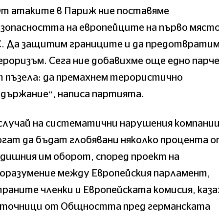
От атаките в Париж ние поставяме
зопасността на европейците на първо място
С. Да защитим границите и да предотврати
роризъм. Сега ние добавихме още едно парч
 пъзела: да премахнем терористично
държание“, написа партията.
 случай на систематични нарушения компани
гат да бъдат глобявани няколко процента 
дишния им оборот, според проект на
поразумение между Европейския парламент,
раните членки и Европейската комисия, каза
зточници от Общността пред германската