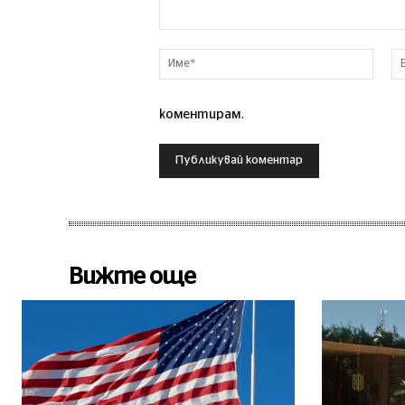
Коментар
Име*
коментирам.
Вижте още