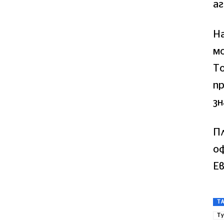
аг
Н
мо
То
пр
зн
Пл
о
Е
T
Ту