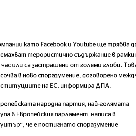
мпании като Facebook и Youtube ще трябва д
ремахват терористично съдържание в рамк
 час или са застрашени от големи глоби. Тов
сочва в ново споразумение, договорено межд
нституциите на ЕС, информира ДПА.
ропейската народна партия, най-голямата
упа в Европейския парламент, написа в
уитър“, че е постигнато споразумение.