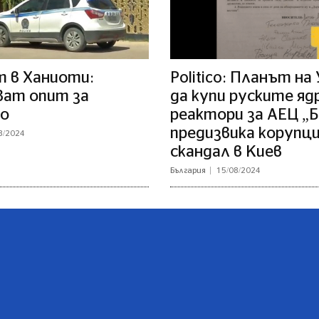
 в Ханиоти:
Politico: Планът на
ват опит за
да купи руските яд
о
реактори за АЕЦ „
предизвика корупц
8/2024
скандал в Киев
България
15/08/2024