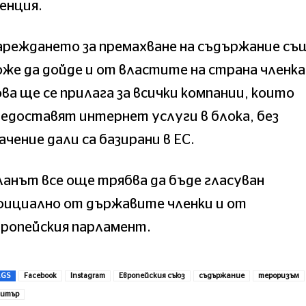
енция.
ареждането за премахване на съдържание съ
же да дойде и от властите на страна членка
ва ще се прилага за всички компании, които
едоставят интернет услуги в блока, без
ачение дали са базирани в ЕС.
анът все още трябва да бъде гласуван
фициално от държавите членки и от
вропейския парламент.
AGS
Facebook
Instagram
Европейския съюз
съдържание
тероризъм
итър