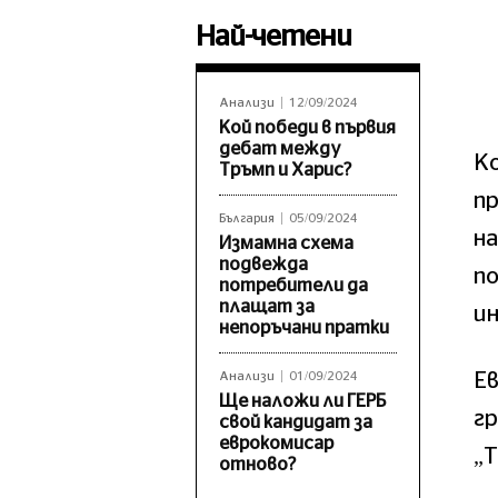
Най-четени
Анализи
12/09/2024
Кой победи в първия
дебат между
Ко
Тръмп и Харис?
п
България
05/09/2024
на
Измамна схема
подвежда
по
потребители да
плащат за
и
непоръчани пратки
Ев
Анализи
01/09/2024
Ще наложи ли ГЕРБ
гр
свой кандидат за
еврокомисар
„Т
отново?