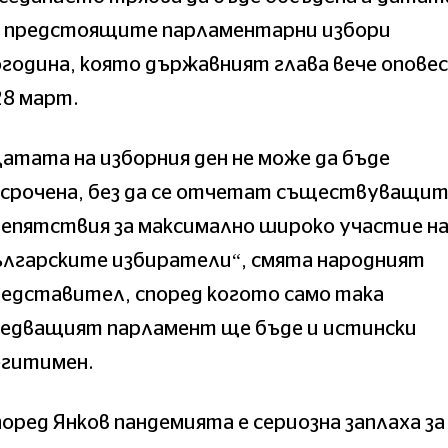
а предстоящите парламентарни избори
година, която държавният глава вече опове
28 март.
атата на изборния ден не може да бъде
асрочена, без да се отчетат съществуващи
епятствия за максимално широко участие н
ългарските избиратели“, смята народният
едставител, според когото само така
ледващият парламент ще бъде и истински
егитимен.
оред Янков пандемията е сериозна заплаха за