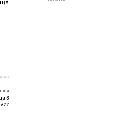
ъща
атия
ща в
клас