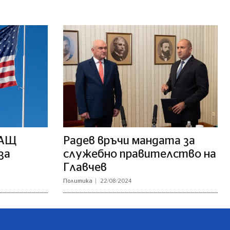
САЩ
Радев връчи мандата за
за
служебно правителство на
Главчев
Политика
22/08/2024