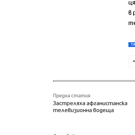
ця
в 
те
T
Предна статия
Застреляха афганистанска
телевизионна водеща