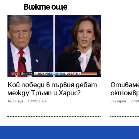
Вижте още
Кой победи в първия дебат
Отиваме 
между Тръмп и Харис?
октомв
Анализи
12/09/2024
България
27/0