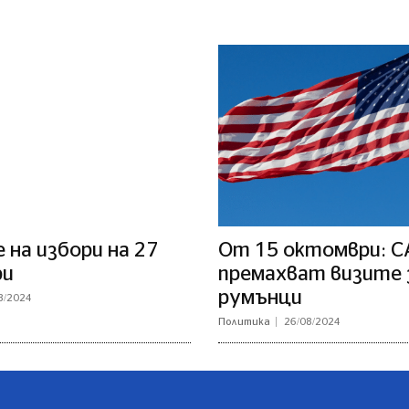
на избори на 27
От 15 октомври: 
ри
премахват визите 
румънци
8/2024
Политика
26/08/2024