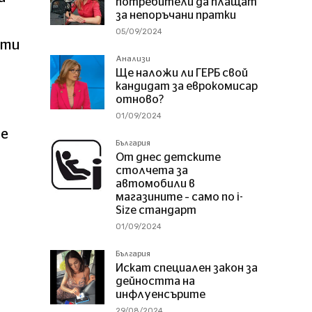
потребители да плащат
за непоръчани пратки
05/09/2024
сти
Анализи
Ще наложи ли ГЕРБ свой
кандидат за еврокомисар
отново?
01/09/2024
те
България
а
От днес детските
столчета за
автомобили в
магазините – само по i-
Size стандарт
01/09/2024
България
Искат специален закон за
дейността на
инфлуенсърите
29/08/2024