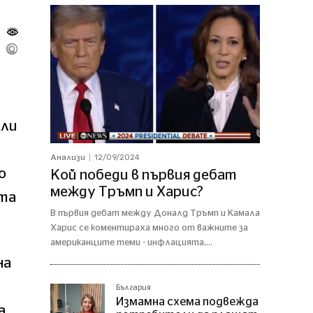
кли
12/09/2024
Анализи
о
Кой победи в първия дебат
между Тръмп и Харис?
ята
В първия дебат между Доналд Тръмп и Камала
Харис се коментираха много от важните за
американците теми - инфлацията,...
на
България
Измамна схема подвежда
а