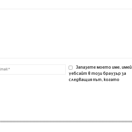
Email:*
Запазете моето име, имей
уебсайт в този браузър за
следващия път, когато