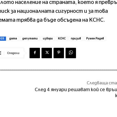
лото население на страната, което я превр
риск за националната сигурност и за това
мата трябва да бъде обсъдена на КСНС.
AGS
дата
депутати
избори
КСНС
призив
Румен Радев
Сподели
Следваща ст
След 4 януари решават кой се връ