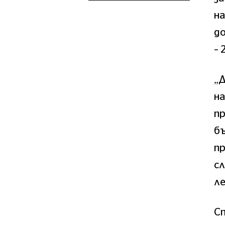
н
до
– 
„Д
н
пр
б
пр
с
л
Сп