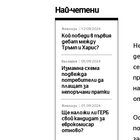
Най-четени
Анализи
12/09/2024
Кой победи в първия
дебат между
Н
Тръмп и Харис?
де
България
05/09/2024
се
Измамна схема
подвежда
п
потребители да
плащат за
на
непоръчани пратки
от
Анализи
01/09/2024
Ще наложи ли ГЕРБ
Ос
свой кандидат за
еврокомисар
по
отново?
за