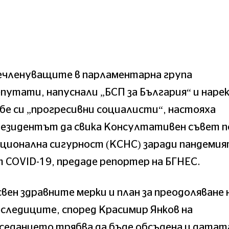
ечленуващите в парламентарна група
путати, напуснали „БСП за България“ и наре
бе си „прогресивни социалисти“, настояха
резидентът да свика Консултативен съвет п
ционална сигурност (КСНС) заради пандеми
 COVID-19, предаде репортер на БГНЕС.
вен здравните мерки и план за преодоляване 
следиците, според Красимир Янков на
седанието трябва да бъде обсъдена и датат