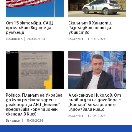
От 15 октомври: САЩ
Екшънът в Ханиоти:
премахват визите за
Разследват опит за
румънци
убийство
Политика
26/08/2024
България
19/08/2024
Politico: Планът на Украйна
Александър Николов: От
да купи руските ядрени
първия ден на договора с
реактори за АЕЦ „Белене“
„Боташ“ България не е
предизвика корупционен
използвала нищо
скандал в Киев
България
12/08/2024
България
15/08/2024