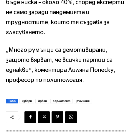
бъде ниска – около 40%, според експерти
не само заради пандемията и
трудностите, които тя създава за
гласуването.
„Много румънци са демотивирани,
защото вярват, че всички партии са
еднакви“, коментира Лиляна Попеску,
професор по политология.
TAGS
избори
Орбан
парламент
румъния