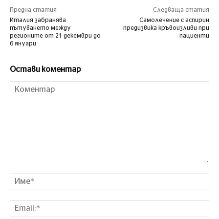
Предна статия
Следваща статия
Италия забранява
Самолечение с аспирин
пътуването между
предизвика кръвоизливи при
регионите от 21 декември до
пациенти
6 януари
Остави коментар
Коментар
Им
Ema