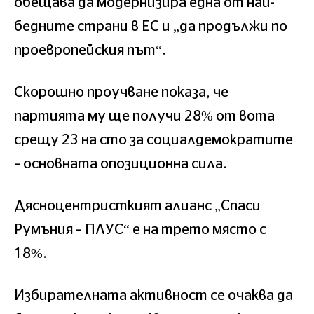
обещава да модернизира една от най-
бедните страни в ЕС и „да продължи по
проевропейския път“.
Скорошно проучване показа, че
партията му ще получи 28% от вота
срещу 23 на сто за социалдемократите
– основната опозиционна сила.
Дясноцентристкият алианс „Спаси
Румъния – ПЛУС“ е на трето място с
18%.
Избирателната активност се очаква да