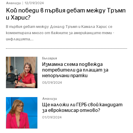
12/09/2024
Анализи
Кой победи в първия дебат между Тръмп
и Харис?
В първия дебат между Доналд Тръмп и Камала Харис се
коментираха много от важните за американците теми -
инфлацията,...
България
Измамна схема подвежда
потребители да плащат за
непоръчани пратки
05/09/2024
Анализи
Ще наложи ли ГЕРБ свой кандидат
за еврокомисар отново?
01/09/2024