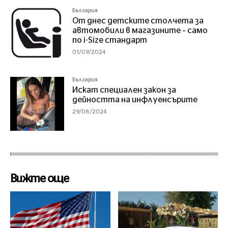
България
От днес детските столчета за
автомобили в магазините – само
по i-Size стандарт
01/09/2024
България
Искат специален закон за
дейността на инфлуенсърите
29/08/2024
Вижте още