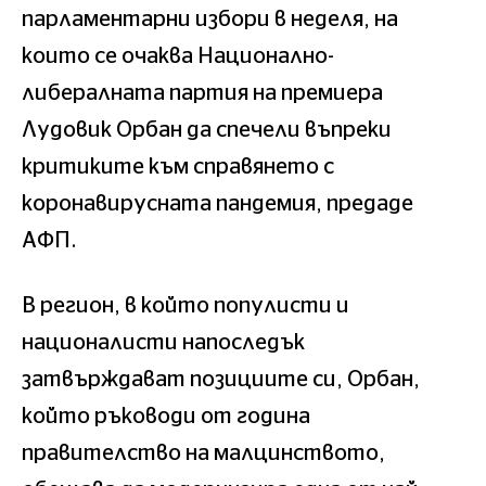
парламентарни избори в неделя, на
които се очаква Национално-
либералната партия на премиера
Лудовик Орбан да спечели въпреки
критиките към справянето с
коронавирусната пандемия, предаде
АФП.
В регион, в който популисти и
националисти напоследък
затвърждават позициите си, Орбан,
който ръководи от година
правителство на малцинството,