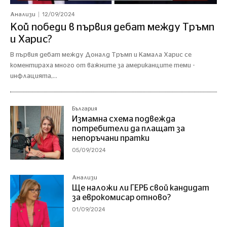
12/09/2024
Анализи
Кой победи в първия дебат между Тръмп
и Харис?
В първия дебат между Доналд Тръмп и Камала Харис се
коментираха много от важните за американците теми -
инфлацията,...
България
Измамна схема подвежда
потребители да плащат за
непоръчани пратки
05/09/2024
Анализи
Ще наложи ли ГЕРБ свой кандидат
за еврокомисар отново?
01/09/2024