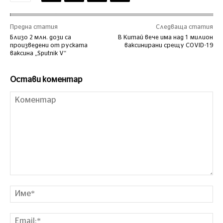
Предна статия
Следваща статия
Близо 2 млн. дози са
В Китай вече има над 1 милион
произведени от руската
ваксинирани срещу COVID-19
ваксина „Sputnik V“
Остави коментар
Коментар
Им
Ema