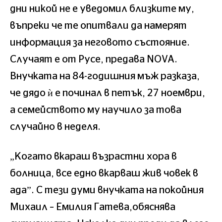
дни никой не е уведомил близките му,
въпреки че те опитвали да намерят
информация за неговото състояние.
Случаят е от Русе, предава NOVA.
Внучката на 84-годишния мъж разказа,
че дядо ѝ е починал в петък, 27 ноември,
а семейството му научило за това
случайно в неделя.
„Когато вкараш възрастни хора в
болница, все едно вкарваш жив човек в
ада”. С тези думи внучката на покойния
Михаил – Емилия Гатева,обяснява