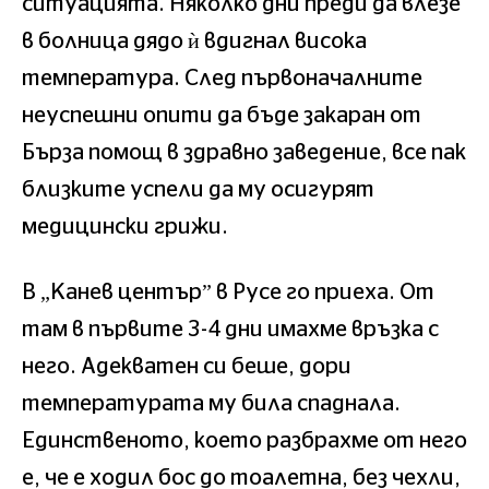
ситуацията. Няколко дни преди да влезе
в болница дядо ѝ вдигнал висока
температура. След първоначалните
неуспешни опити да бъде закаран от
Бърза помощ в здравно заведение, все пак
близките успели да му осигурят
медицински грижи.
В „Канев център” в Русе го приеха. От
там в първите 3-4 дни имахме връзка с
него. Адекватен си беше, дори
температурата му била спаднала.
Единственото, което разбрахме от него
е, че е ходил бос до тоалетна, без чехли,