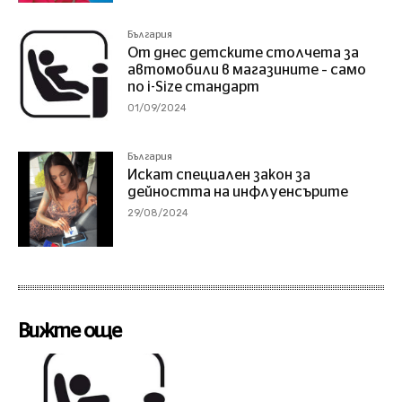
България
От днес детските столчета за
автомобили в магазините – само
по i-Size стандарт
01/09/2024
България
Искат специален закон за
дейността на инфлуенсърите
29/08/2024
Вижте още