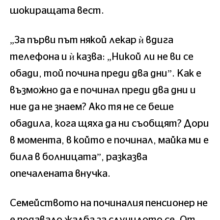
шокиращата вест.
„За първи път някой лекар ѝ вдига
телефона и ѝ казва: „Никой ли не ви се
обади, той почина преди два дни”. Как е
възможно да е починал преди два дни и
ние да не знаем? Ако тя не се беше
обадила, кога щяха да ни съобщят? Дори
в момента, в който е починал, майка ми е
била в болницата”, разказва
опечалената внучка.
Семейството на починалия пенсионер не
е подавало жалба за случилото се. От