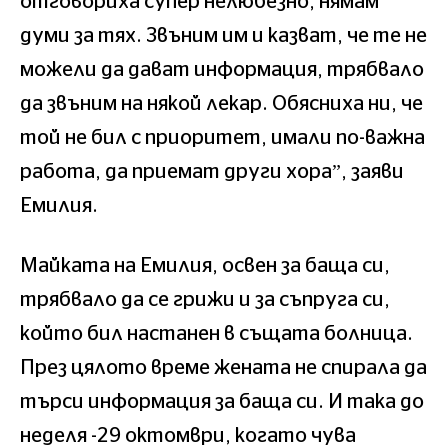
отговориха супер нелюбезно, нямам
думи за тях. Звъним им и казват, че те не
можели да дават информация, трябвало
да звъним на някой лекар. Обясниха ни, че
той не бил с приоритет, имали по-важна
работа, да приемат други хора”, заяви
Емилия.
Майката на Емилия, освен за баща си,
трябвало да се грижи и за съпруга си,
който бил настанен в същата болница.
През цялото време жената не спирала да
търси информация за баща си. И така до
неделя -29 октомври, когато чува