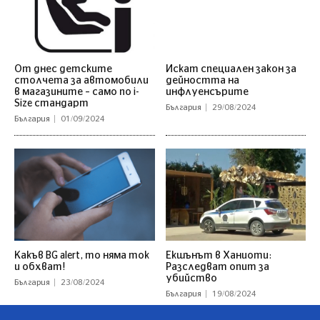
От днес детските
Искат специален закон за
столчета за автомобили
дейността на
в магазините – само по i-
инфлуенсърите
Size стандарт
България
29/08/2024
България
01/09/2024
Какъв BG alert, то няма ток
Екшънът в Ханиоти:
и обхват!
Разследват опит за
убийство
България
23/08/2024
България
19/08/2024