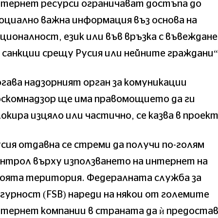
нтернет ресурси ограничават достъпа до
оциално важна информация въз основа на
ционалност, език или във връзка с въвеждан
 санкции срещу Русия или нейните граждани“
гава надзорният орган за комуникации
оскомнадзор ще има правомощието да ги
окира изцяло или частично, се казва в проект
сия отдавна се стреми да получи по-голям
нтрол върху използването на интернет на
воята територия. Федералната служба за
гурност (FSB) нареди на някои от големите
нтернет компании в страната да ѝ предоста