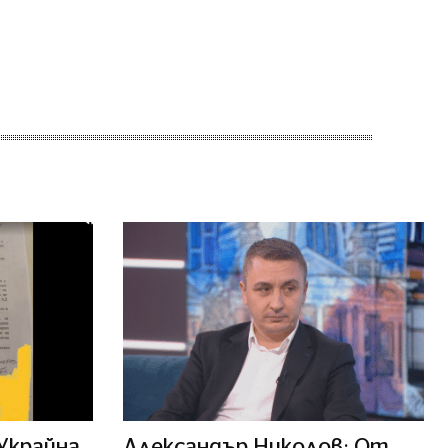
 Украйна
Александър Николов: От