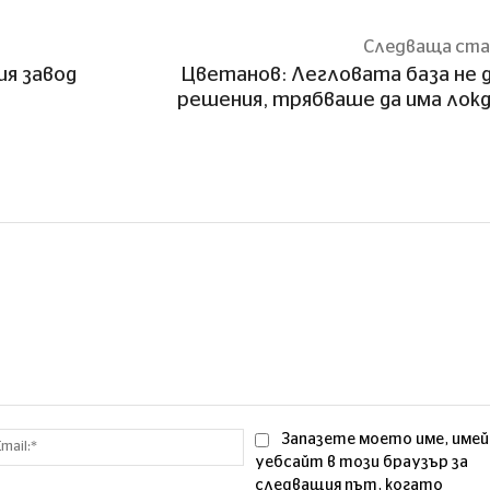
Следваща ст
ия завод
Цветанов: Легловата база не 
решения, трябваше да има лок
Email:*
Запазете моето име, имей
уебсайт в този браузър за
следващия път, когато