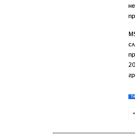
н
пр
MS
сл
пр
20
гр
T