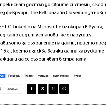
епрекъснат достъп до своите системи, съоб
ез февруари The Bell, онлайн бюлетин за нови
FT.O LinkedIn на Microsoft е блокиран в Русия,
ед като съдът установи, че е нарушил
авилото за съхранение на данни, прието през
15 г., което изисква всички данни за руските
аждани да се съхраняват в страната.
AGS
Facebook
Twitter
youtube
приложения
Русия
Сподели