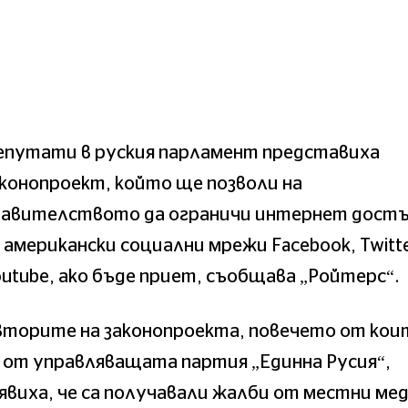
епутати в руския парламент представиха
конопроект, който ще позволи на
равителството да ограничи интернет дост
 американски социални мрежи Facebook, Twitte
utube, ако бъде приет, съобщава „Ройтерс“.
вторите на законопроекта, повечето от кои
 от управляващата партия „Единна Русия“,
явиха, че са получавали жалби от местни ме