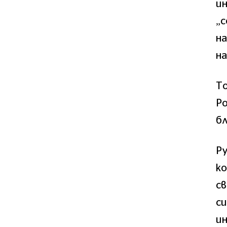
и
„с
на
на
То
Р
бл
Ру
ко
с
си
и