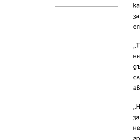
ка
за
ет
„
ня
дъ
сл
ав
„
за
не
гр