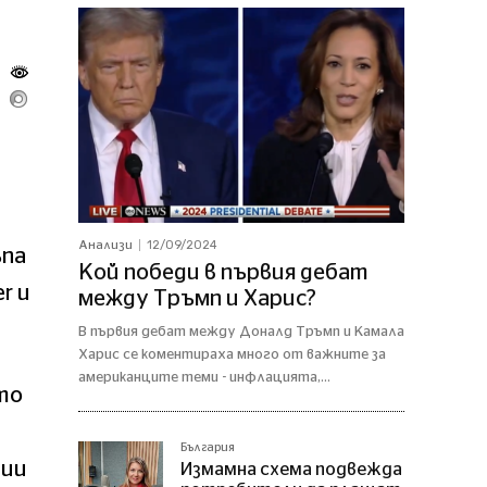
12/09/2024
Анализи
ъпа
Кой победи в първия дебат
r и
между Тръмп и Харис?
В първия дебат между Доналд Тръмп и Камала
Харис се коментираха много от важните за
американците теми - инфлацията,...
то
България
дии
Измамна схема подвежда