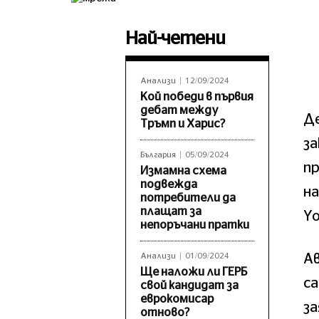
Най-четени
Анализи
12/09/2024
Кой победи в първия
дебат между
Д
Тръмп и Харис?
за
България
05/09/2024
п
Измамна схема
подвежда
на
потребители да
плащат за
Yo
непоръчани пратки
А
Анализи
01/09/2024
Ще наложи ли ГЕРБ
са
свой кандидат за
еврокомисар
за
отново?