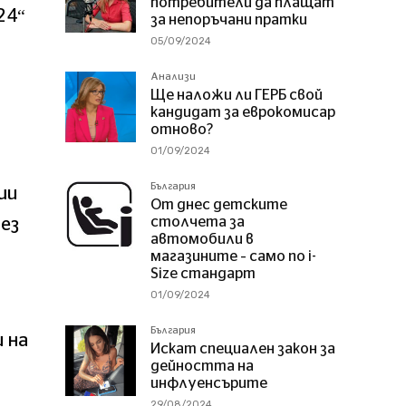
потребители да плащат
24“
за непоръчани пратки
05/09/2024
Анализи
Ще наложи ли ГЕРБ свой
кандидат за еврокомисар
отново?
01/09/2024
България
ши
От днес детските
столчета за
ез
автомобили в
.
магазините – само по i-
Size стандарт
01/09/2024
България
 на
Искат специален закон за
дейността на
инфлуенсърите
29/08/2024