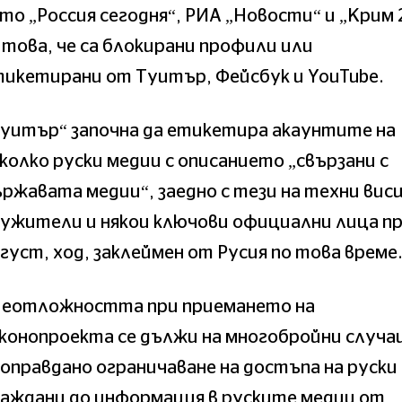
то „Россия сегодня“, РИА „Новости“ и „Крим 
 това, че са блокирани профили или
икетирани от Туитър, Фейсбук и YouTube.
Туитър“ започна да етикетира акаунтите на
колко руски медии с описанието „свързани с
ржавата медии“, заедно с тези на техни вис
ужители и някои ключови официални лица пр
густ, ход, заклеймен от Русия по това време
Неотложността при приемането на
конопроекта се дължи на многобройни случаи
оправдано ограничаване на достъпа на руски
аждани до информация в руските медии от