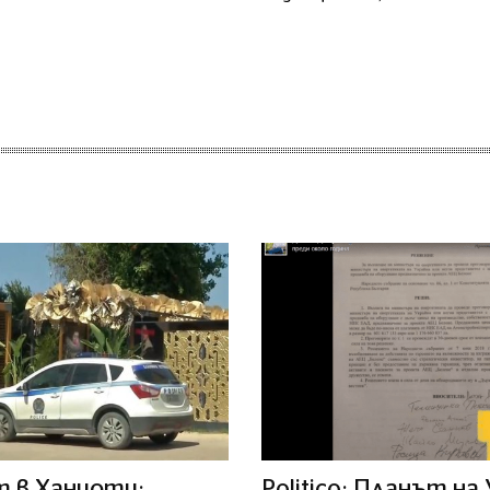
 в Ханиоти:
Politico: Планът на