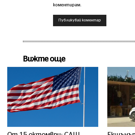
коментирам.
Вижте още
От 15 октомври: САЩ
Екшънът