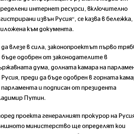
пределени интернет ресурси, включително
гистрирани извън Русия“, се казва в бележка,
риложена към документа.
 да влезе в сила, законопроектът първо тряб
 бъде одобрен от законодателите в
ържавната дума, долната камара на парламе
 Русия, преди да бъде одобрен в горната кам
 парламента и подписан от президента
ладимир Путин.
оред проекта генералният прокурор на Русия
ъншното министерство ще определят кои