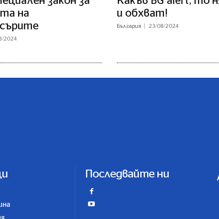
ециален закон за
Какъв BG alert, то 
та на
и обхват!
сърите
България
23/08/2024
8/2024
ци
Последвайте ни
ина
ия