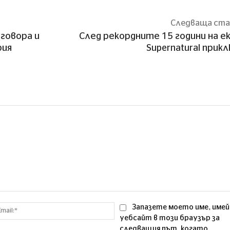
Следваща ст
говора и
След рекордните 15 години на е
рия
Supernatural прик
Email:*
Запазете моето име, имей
уебсайт в този браузър за
следващия път, когато