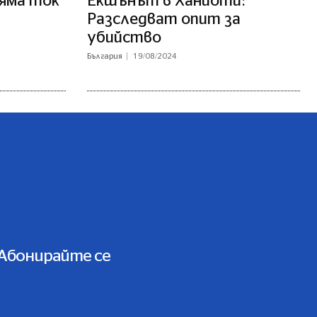
няма ток
Екшънът в Ханиоти:
Разследват опит за
убийство
България
19/08/2024
Абонирайте се