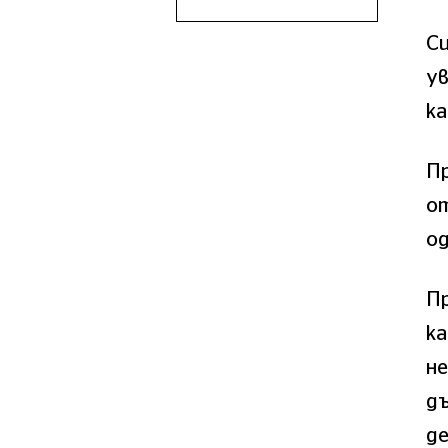
С
у
ка
П
от
о
Пр
к
не
д
де