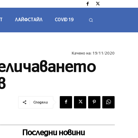
Т
ЛАЙФСТАЙЛ
COVID 19
Качено на:
19/11/2020
еличаването
в
Сподели
Последни новини