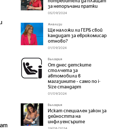
потребители да плащат
за непоръчани пратки
05/09/2024
и
Анализи
Ще наложи ли ГЕРБ свой
кандидат за еврокомисар
отново?
01/09/2024
България
От днес детските
столчета за
автомобили в
магазините – само по i-
Size стандарт
01/09/2024
България
Искат специален закон за
дейността на
инфлуенсърите
мат
29/08/2024