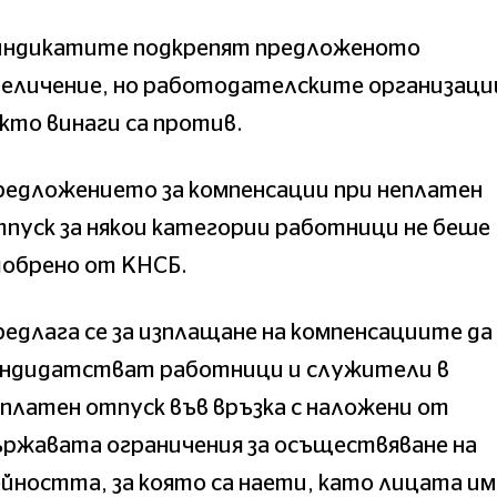
индикатите подкрепят предложеното
величение, но работодателските организаци
кто винаги са против.
редложението за компенсации при неплатен
пуск за някои категории работници не беше
добрено от КНСБ.
едлага се за изплащане на компенсациите да
андидатстват работници и служители в
платен отпуск във връзка с наложени от
ържавата ограничения за осъществяване на
йността, за която са наети, като лицата и