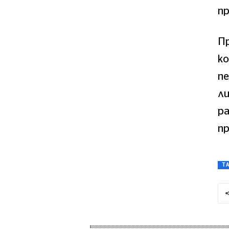
пр
Пр
ко
пе
ли
ра
п
T