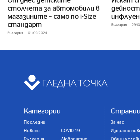
От днес детските
Искат сп
столчета за автомобили в
дейност
магазините – само по i-Size
инфлуен
стандарт
България
29/0
България
01/09/2024
Категории
Страни
Последни
За нас
Новини
COVID 19
Изпрати нов
България
Любопитно
Общи услов