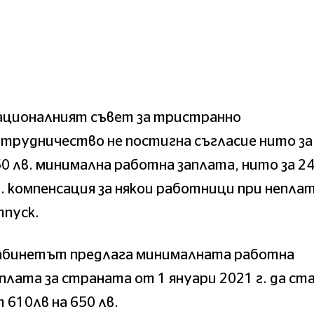
ационалният съвет за тристранно
трудничество не постигна съгласие нито за
0 лв. минимална работна заплата, нито за 2
. компенсация за някои работници при непла
тпуск.
абинетът предлага минималната работна
плата за страната от 1 януари 2021 г. да ст
 610лв на 650 лв.