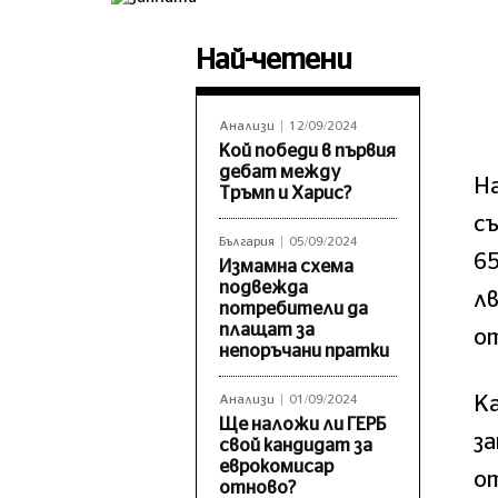
Най-четени
Анализи
12/09/2024
Кой победи в първия
дебат между
Н
Тръмп и Харис?
съ
България
05/09/2024
65
Измамна схема
подвежда
лв
потребители да
плащат за
о
непоръчани пратки
К
Анализи
01/09/2024
Ще наложи ли ГЕРБ
за
свой кандидат за
еврокомисар
от
отново?