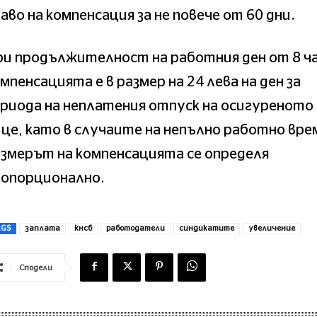
аво на компенсация за не повече от 60 дни.
и продължителност на работния ден от 8 ч
мпенсацията е в размер на 24 лева на ден за
риода на неплатения отпуск на осигуреното
це, като в случаите на непълно работно вре
змерът на компенсацията се определя
ропорционално.
AGS
заплата
кнсб
работодатели
синдикатите
увеличение
Сподели