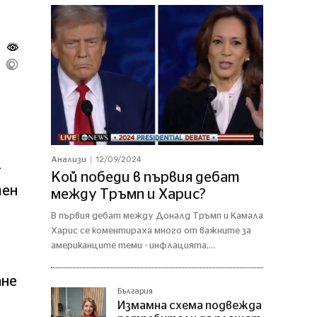
12/09/2024
Анализи
4
Кой победи в първия дебат
тен
между Тръмп и Харис?
В първия дебат между Доналд Тръмп и Камала
Харис се коментираха много от важните за
американците теми - инфлацията,...
ане
България
Измамна схема подвежда