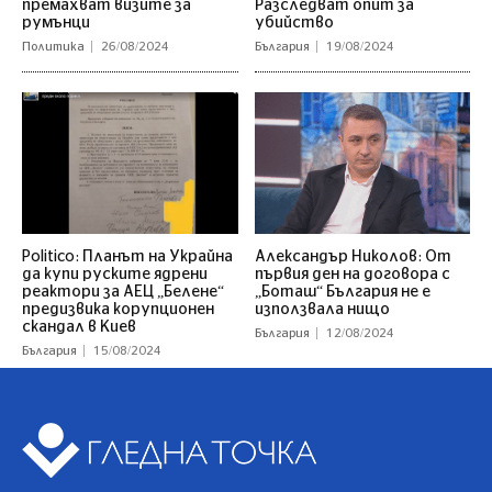
премахват визите за
Разследват опит за
румънци
убийство
Политика
26/08/2024
България
19/08/2024
Politico: Планът на Украйна
Александър Николов: От
да купи руските ядрени
първия ден на договора с
реактори за АЕЦ „Белене“
„Боташ“ България не е
предизвика корупционен
използвала нищо
скандал в Киев
България
12/08/2024
България
15/08/2024