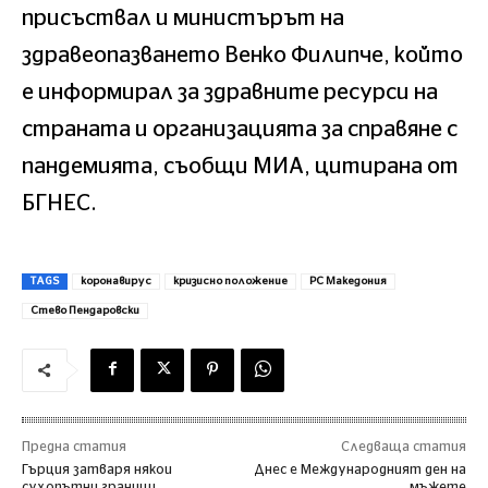
присъствал и министърът на
здравеопазването Венко Филипче, който
е информирал за здравните ресурси на
страната и организацията за справяне с
пандемията, съобщи МИА, цитирана от
БГНЕС.
TAGS
коронавирус
кризисно положение
РС Македония
Стево Пендаровски
Предна статия
Следваща статия
Гърция затваря някои
Днес е Международният ден на
сухопътни граници
мъжете