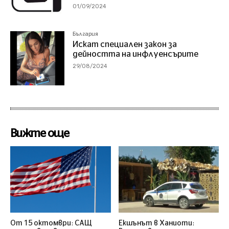
01/09/2024
България
Искат специален закон за
дейността на инфлуенсърите
29/08/2024
Вижте още
От 15 октомври: САЩ
Екшънът в Ханиоти: