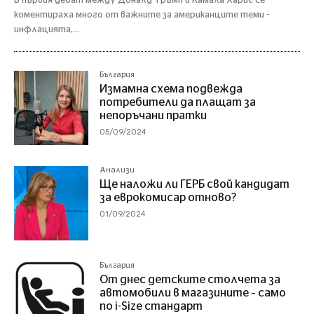
В първия дебат между Доналд Тръмп и Камала Харис се
коментираха много от важните за американците теми -
инфлацията,...
България
Измамна схема подвежда
потребители да плащат за
непоръчани пратки
05/09/2024
Анализи
Ще наложи ли ГЕРБ свой кандидат
за еврокомисар отново?
01/09/2024
България
От днес детските столчета за
автомобили в магазините – само
по i-Size стандарт