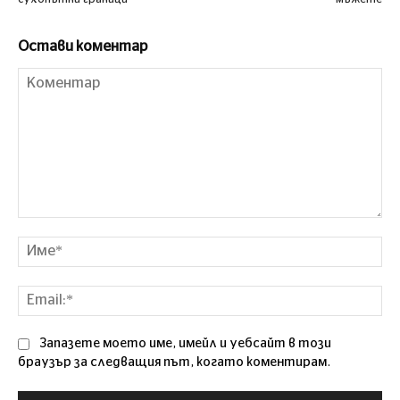
Остави коментар
Коментар
Им
Ema
Запазете моето име, имейл и уебсайт в този
браузър за следващия път, когато коментирам.