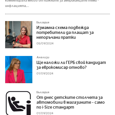
коментираха много от важните за американците теми -
инфлацията,...
България
Измамна схема подвежда
потребители да плащат за
непоръчани пратки
05/09/2024
Анализи
Ще наложи ли ГЕРБ свой кандидат
за еврокомисар отново?
01/09/2024
България
От днес детските столчета за
автомобили в магазините – само
по i-Size стандарт
01/09/2024