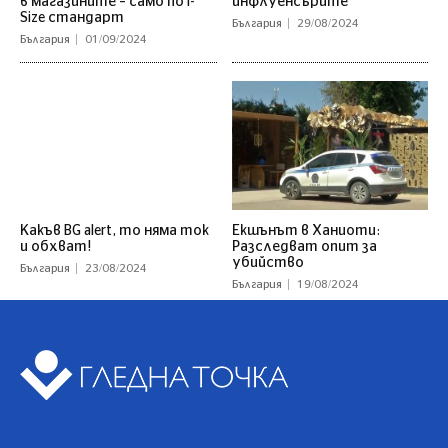
в магазините – само по i-
инфлуенсърите
Size стандарт
България
29/08/2024
България
01/09/2024
Какъв BG alert, то няма ток
Екшънът в Ханиоти:
и обхват!
Разследват опит за
убийство
България
23/08/2024
България
19/08/2024