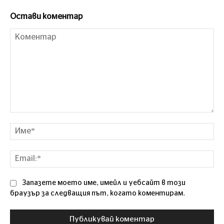
Остави коментар
Коментар
Им
Ema
Запазете моето име, имейл и уебсайт в този
браузър за следващия път, когато коментирам.