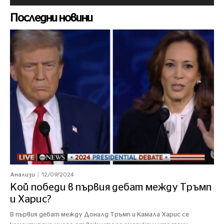
Последни новини
12/09/2024
Анализи
Кой победи в първия дебат между Тръмп
и Харис?
В първия дебат между Доналд Тръмп и Камала Харис се