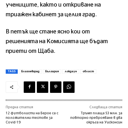
учениците, както и откриване на
триажен кабинет за целия град.
В петък ще стане ясно кои от
решенията на Комисията ще бъдат
приети от Щаба.
TAGS
Благоевград
България
локдаун
област
Предна статия
Следваща статия
12 футболисти на Берое са с
Тръмп плаща $3 млн. за
положителни тестове за
повторно преброяване в два
Covid-19
окръга на Уисконсин