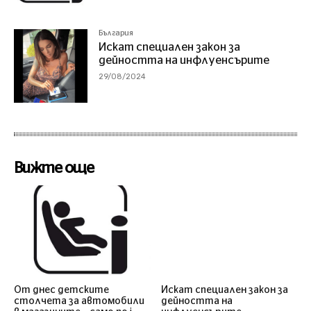
България
Искат специален закон за
дейността на инфлуенсърите
29/08/2024
Вижте още
От днес детските
Искат специален закон за
столчета за автомобили
дейността на