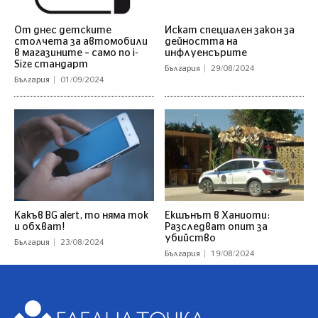
От днес детските
Искат специален закон за
столчета за автомобили
дейността на
в магазините – само по i-
инфлуенсърите
Size стандарт
България
29/08/2024
България
01/09/2024
Какъв BG alert, то няма ток
Екшънът в Ханиоти:
и обхват!
Разследват опит за
убийство
България
23/08/2024
България
19/08/2024