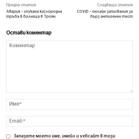
Предна статия
Следваща статия
Авария – спукана кислородна
COVID – онлайн записвания за
тръба в болница в Троян
бърз антигенен тест
Остави коментар
Коментар
Им
Ema
Запазете моето име, имейл и уебсайт в този