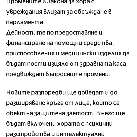
Промените в Закона за хора с
увреждания влизат за обсъждане в
парламента.
Дейностите по предоставяне и
финансиране на помощни средства,
приспособления и медицински изделия да
бъдат поети изцяло от здравната каса,
предвиждат въпросните промени.
Новите разпоредби ще доведат и до
разширяване кръга от лица, които са
обект на защитена заетост. В него ще
бъдат включени хората с психични
разстройства и интелектуални