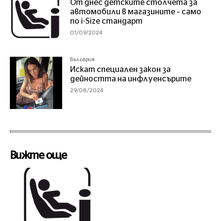
От днес детските столчета за
автомобили в магазините – само
по i-Size стандарт
01/09/2024
България
Искат специален закон за
дейността на инфлуенсърите
29/08/2024
Вижте още