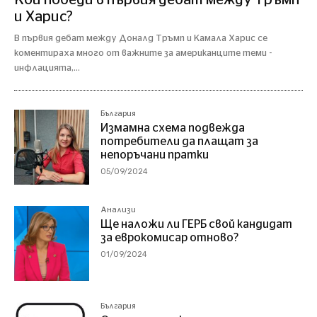
и Харис?
В първия дебат между Доналд Тръмп и Камала Харис се
коментираха много от важните за американците теми -
инфлацията,...
България
Измамна схема подвежда
потребители да плащат за
непоръчани пратки
05/09/2024
Анализи
Ще наложи ли ГЕРБ свой кандидат
за еврокомисар отново?
01/09/2024
България