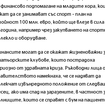
 финансово подпомагане на младите хора, ко
кат да се занимават със спорт – план на
ойност 100 млн. евро, който ще влезе в сила
година, например чрез закупването на спорт
лекло и оборудване.
нансите могат да се окажат жизненоважни 
матьорските клубове, които пострадоха
риозно от здравната криза. Ръководни лица 
авителството намекнаха, че се надяват да
блекчат извънредното положение от следва
сец, ако има спад на заразените, в частност 
лниците, които се справят с бум на пациент