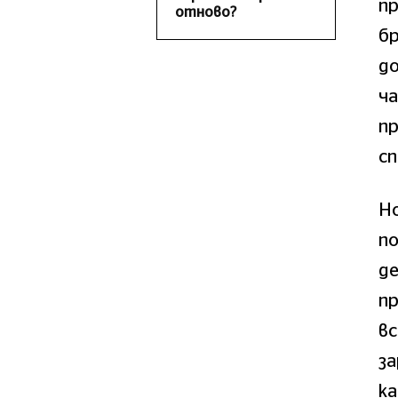
пр
отново?
бр
до
ча
п
сп
Но
по
де
пр
вс
за
ка