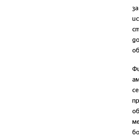
за
ис
ст
до
об
Фи
а
се
пр
о
ме
бо