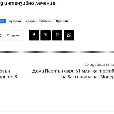
д интензивно лечение.
AGS
публика
спортни събития
Франция
Сподели
Следваща ст
 огън
Доли Партън дари $1 млн. за тест
орите в
на ваксината на „Моде