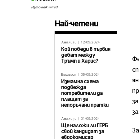
Източник: wired
Най-четени
Анализи
12/09/2024
Кой победи в първия
дебат между
Ф
Тръмп и Харис?
сп
България
05/09/2024
ян
Измамна схема
подвежда
пр
потребители да
плащат за
з
непоръчани пратки
з
Анализи
01/09/2024
Ще наложи ли ГЕРБ
З
свой кандидат за
еврокомисар