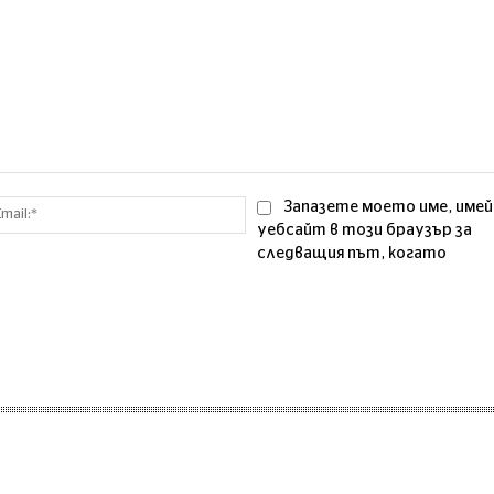
Email:*
Запазете моето име, имей
уебсайт в този браузър за
следващия път, когато