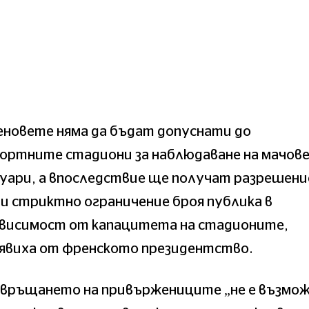
еновете няма да бъдат допуснати до
ортните стадиони за наблюдаване на мачове
уари, а впоследствие ще получат разрешени
и стриктно ограничение броя публика в
ависимост от капацитета на стадионите,
аявиха от френското президентство.
авръщането на привържениците „не е възмо