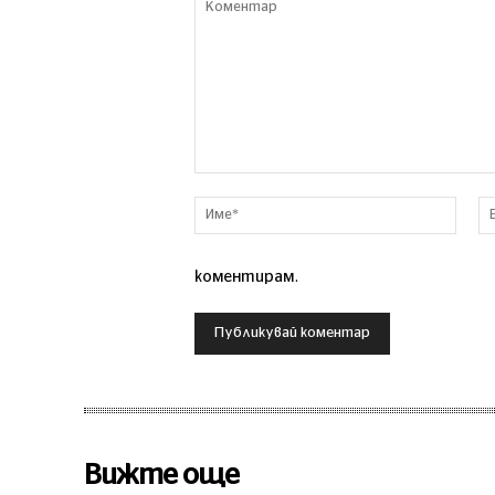
Коментар
Име*
коментирам.
Вижте още