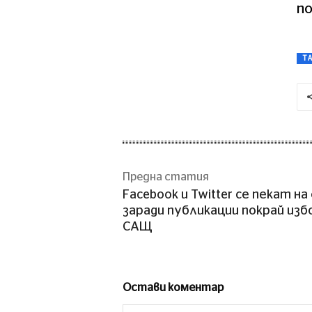
по
T
Предна статия
Facebook и Twitter се пекат на
заради публикации покрай изб
САЩ
Остави коментар