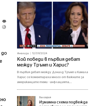
 до
12/09/2024
Анализи
Кой победи в първия дебат
е
между Тръмп и Харис?
В първия дебат между Доналд Тръмп и Камала
Харис се коментираха много от важните за
американците теми - инфлацията,...
България
жно
Измамна схема подвежда