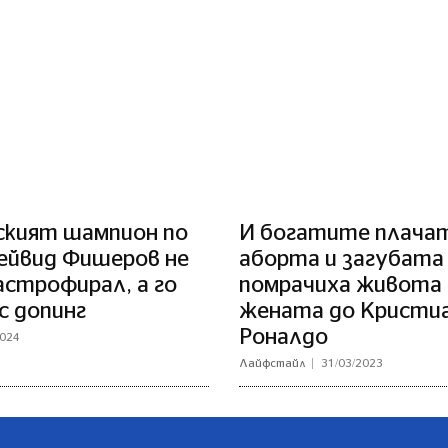
ският шампион по
И богатите плачат
ейвид Фишеров не
аборта и загубата
астрофирал, а го
помрачиха живота 
с допинг
жената до Кристи
Роналдо
2024
Лайфстайл
31/03/2023