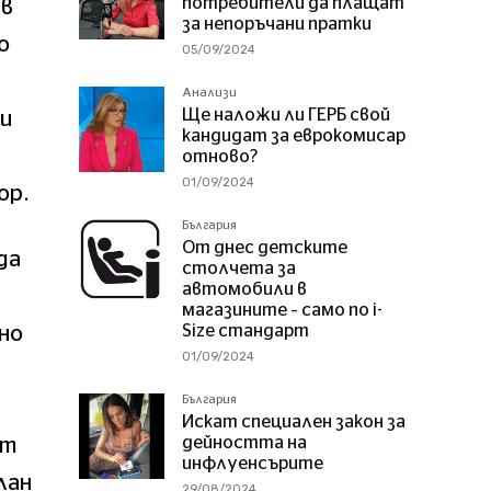
потребители да плащат
 в
за непоръчани пратки
о
05/09/2024
Анализи
Ще наложи ли ГЕРБ свой
ли
кандидат за еврокомисар
отново?
01/09/2024
ор.
България
От днес детските
да
столчета за
автомобили в
магазините – само по i-
Size стандарт
вно
01/09/2024
България
Искат специален закон за
дейността на
от
инфлуенсърите
лан
29/08/2024