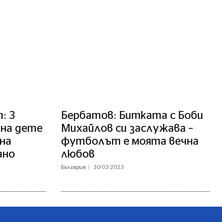
: 3
Бербатов: Битката с Боби
 на дете
Михайлов си заслужава –
на
футболът е моята вечна
ано
любов
България
30/03/2023