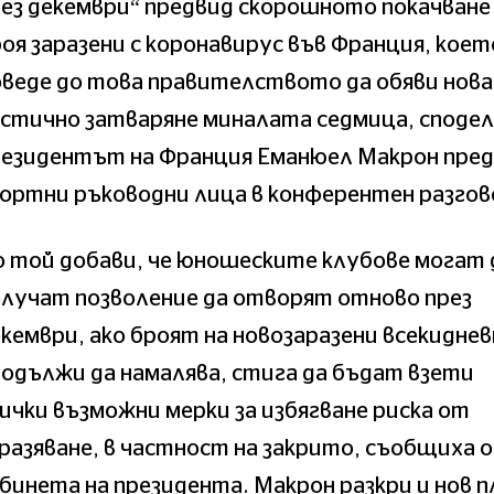
ез декември“ предвид скорошното покачване
оя заразени с коронавирус във Франция, коет
веде до това правителството да обяви нова
стично затваряне миналата седмица, споде
резидентът на Франция Еманюел Макрон пред
ортни ръководни лица в конферентен разгов
 той добави, че юношеските клубове могат 
лучат позволение да отворят отново през
кември, ако броят на новозаразени всекидне
одължи да намалява, стига да бъдат взети
ички възможни мерки за избягване риска от
разяване, в частност на закрито, съобщиха 
бинета на президента. Макрон разкри и нов п