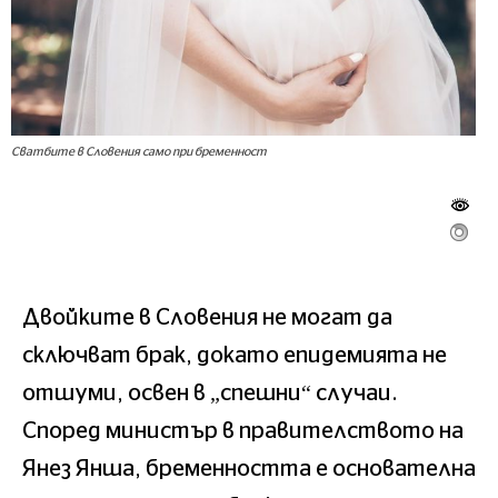
Сватбите в Словения само при бременност
Двойките в Словения не могат да
сключват брак, докато епидемията не
отшуми, освен в „спешни“ случаи.
Според министър в правителството на
Янез Янша, бременността е основателна