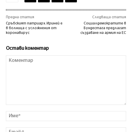
Предна статия
Следваща статия
Сръбският патриарх Ириней е
Социалдемократите в
в болница с усложнения от
Бундестага предлагат
коронавирус
създаване на армия на ЕС
Остави коментар
Коментар
Им
Ema