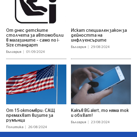
От днес детските
Искат специален закон за
столчета за автомобили
дейността на
в магазините – само по i-
инфлуенсърите
Size стандарт
България
29/08/2024
България
01/09/2024
От 15 октомври: САЩ
Какъв BG alert, то няма ток
премахват визите за
и обхват!
румънци
България
23/08/2024
Политика
26/08/2024