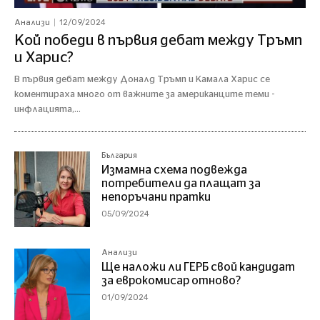
12/09/2024
Анализи
Кой победи в първия дебат между Тръмп
и Харис?
В първия дебат между Доналд Тръмп и Камала Харис се
коментираха много от важните за американците теми -
инфлацията,...
България
Измамна схема подвежда
потребители да плащат за
непоръчани пратки
05/09/2024
Анализи
Ще наложи ли ГЕРБ свой кандидат
за еврокомисар отново?
01/09/2024