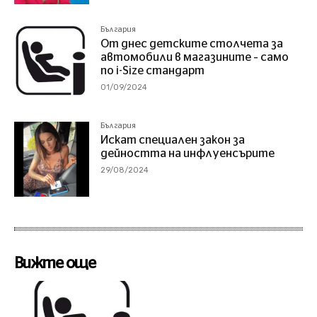
България
От днес детските столчета за
автомобили в магазините – само
по i-Size стандарт
01/09/2024
България
Искат специален закон за
дейността на инфлуенсърите
29/08/2024
Вижте още