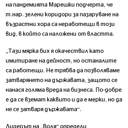
на пандемията Марешки подчерта, че
т.нар. зелени коридори за пазаруване на
възрастни хора са неработещи в този
вид, в който са наложени от властта.
„Тази мярка бих я окачествил като
имитиране на дейност, но останалите
са работещи. Не трябва да позволяваме
затварянето на държавата, защото се
нанася голяма вреда на бизнеса. По-добре
е да се вземат каквито и да е мерки, но да
не се затваря държавата“.
Лидерът на „Воля“ определи