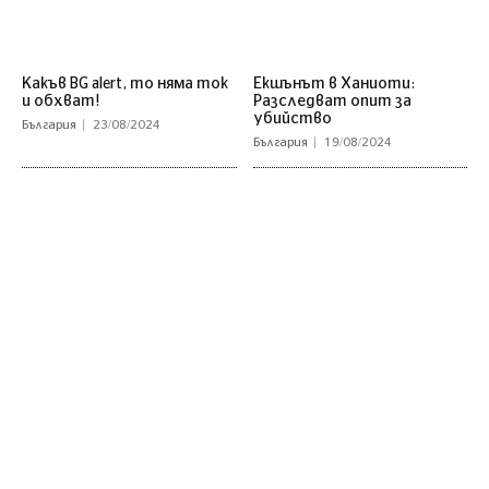
Какъв BG alert, то няма ток
Екшънът в Ханиоти:
и обхват!
Разследват опит за
убийство
България
23/08/2024
България
19/08/2024
Категории
Последни Новини
COVID 19
България
Любопитно
Политика
Лайфстайл
Общество
Наука