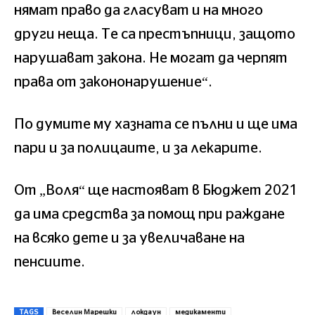
нямат право да гласуват и на много
други неща. Те са престъпници, защото
нарушават закона. Не могат да черпят
права от закононарушение“.
По думите му хазната се пълни и ще има
пари и за полицаите, и за лекарите.
От „Воля“ ще настояват в Бюджет 2021
да има средства за помощ при раждане
на всяко дете и за увеличаване на
пенсиите.
TAGS
Веселин Марешки
локдаун
медикаменти