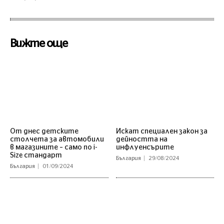
Вижте още
От днес детските
Искат специален закон за
столчета за автомобили
дейността на
в магазините – само по i-
инфлуенсърите
Size стандарт
България
29/08/2024
България
01/09/2024