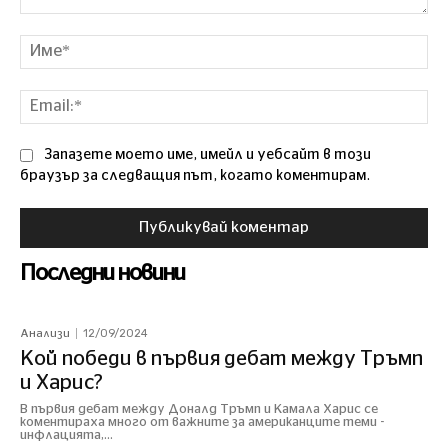
Коментар
Им
Ema
Запазете моето име, имейл и уебсайт в този
браузър за следващия път, когато коментирам.
Последни новини
12/09/2024
Анализи
Кой победи в първия дебат между Тръмп
и Харис?
В първия дебат между Доналд Тръмп и Камала Харис се
коментираха много от важните за американците теми -
инфлацията,...