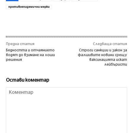
противоепидемични мерки
Предна статия
Следваща статия
Бедността и отчаянието
Строги санкции и закон за
водят до взимане на лоши
фалшивите новини срещу
решения
ваксинацията искат
лейбъристи
Остави коментар